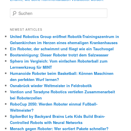
S
u
c
h
NEWEST ARTICLES
e
United Robotics Group eröffnet Robotik-Trainingszentrum in
n
Gelsenkirchen im Herzen eines ehemaligen Krankenhauses
Ein Roboter, der schwimmt und fliegt wie ein Tauchvogel
Bootsreinigung: Dieser Roboter trotzt dem Salzwasser
Sphero im Vergleich: Vom einfachen Roboterball zum
Lernwerkzeug für MINT
Humanoide Roboter beim Basketball: Können Maschinen
den perfekten Wurf lernen?
Osnabrück wieder Weltmeister in Feldrobotik
Vention und Teradyne Robotics vertiefen Zusammenarbeit
bei Roboterzellen
RoboCup 2050: Werden Roboter einmal Fußball-
Weltmeister?
SpikerBot by Backyard Brains Lets Kids Build Brain-
Controlled Robots with Neural Networks
Mensch gegen Roboter: Wer sortiert Pakete schneller?