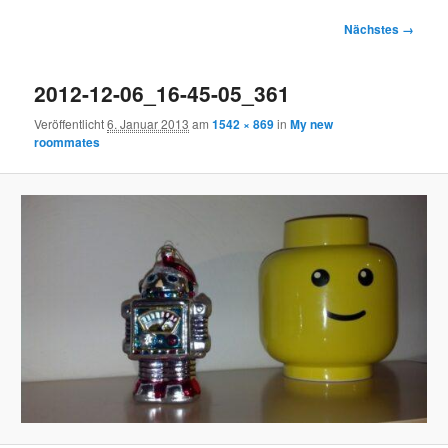
Bilder-
Nächstes →
Navigation
2012-12-06_16-45-05_361
Veröffentlicht
6. Januar 2013
am
1542 × 869
in
My new
roommates