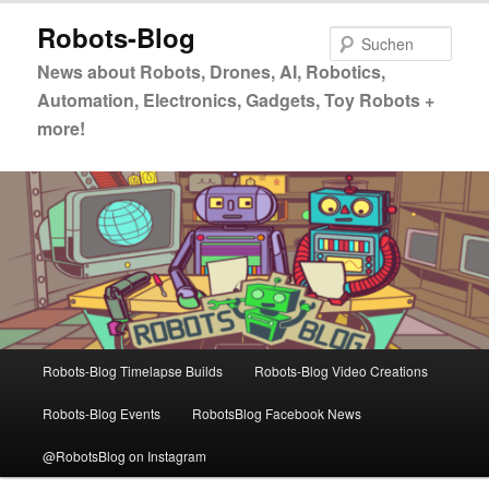
Zum
Robots-Blog
primären
Such
Inhalt
News about Robots, Drones, AI, Robotics,
springen
Automation, Electronics, Gadgets, Toy Robots +
more!
Hauptmenü
Robots-Blog Timelapse Builds
Robots-Blog Video Creations
Robots-Blog Events
RobotsBlog Facebook News
@RobotsBlog on Instagram