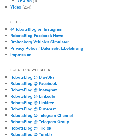
VEX V5
(10)
Video
(254)
SITES
@RobotsBlog on Instagram
RobotsBlog Facebook News
Braitenberg Vehicles Simulator
Privacy Policy / Datenschutzbelehrung
Impressum
ROBOBLOG WEBSITES
RobotsBlog @ BlueSky
RobotsBlog @ Facebook
RobotsBlog @ Instagram
RobotsBlog @ LinkedIn
RobotsBlog @ Linktree
RobotsBlog @ Pinterest
RobotsBlog @ Telegram Channel
RobotsBlog @ Telegram Group
RobotsBlog @ TikTok
RobotsBlog @ Tumblr