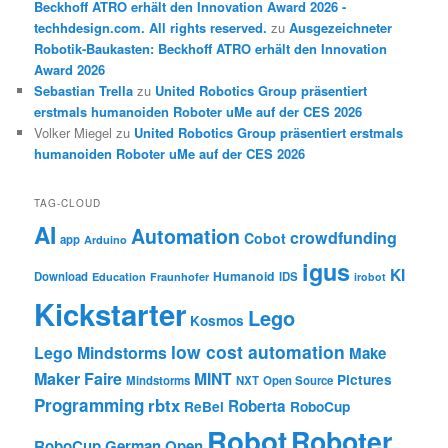
Beckhoff ATRO erhält den Innovation Award 2026 -
techhdesign.com. All rights reserved.
zu
Ausgezeichneter
Robotik-Baukasten: Beckhoff ATRO erhält den Innovation
Award 2026
Sebastian Trella
zu
United Robotics Group präsentiert
erstmals humanoiden Roboter uMe auf der CES 2026
Volker Miegel
zu
United Robotics Group präsentiert erstmals
humanoiden Roboter uMe auf der CES 2026
TAG-CLOUD
AI
Automation
crowdfunding
Cobot
app
Arduino
igus
KI
Humanoid
Download
IDS
Education
Fraunhofer
irobot
Kickstarter
Lego
Kosmos
low cost automation
Lego Mindstorms
Make
Maker Faire
MINT
Pictures
Mindstorms
NXT
Open Source
Programming
rbtx
Roberta
ReBel
RoboCup
Robot
Roboter
RoboCup German Open