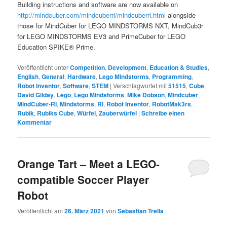
Building instructions and software are now available on
http://mindcuber.com/mindcuberri/mindcuberri.html
alongside
those for MindCuber for LEGO MINDSTORMS NXT, MindCub3r
for LEGO MINDSTORMS EV3 and PrimeCuber for LEGO
Education SPIKE® Prime.
Veröffentlicht unter
Competition
,
Development
,
Education & Studies
,
English
,
General
,
Hardware
,
Lego Mindstorms
,
Programming
,
Robot Inventor
,
Software
,
STEM
|
Verschlagwortet mit
51515
,
Cube
,
David Gilday
,
Lego
,
Lego Mindstorms
,
Mike Dobson
,
Mindcuber
,
MindCuber-RI
,
Mindstorms
,
RI
,
Robot Inventor
,
RobotMak3rs
,
Rubik
,
Rubiks Cube
,
Würfel
,
Zauberwürfel
|
Schreibe einen
Kommentar
Orange Tart – Meet a LEGO-
compatible Soccer Player
Robot
Veröffentlicht am
26. März 2021
von
Sebastian Trella