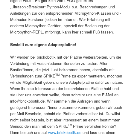
eigene Faust. Es gibt kein von LEGO gestelltes
„UltrasonicBreakout“ Python-Modul o.ä. Beschreibungen und
Anleitungen zur den entsprechenden Micropython-Klassen und -
Methoden kursieren jedoch im Internet. Wer Erfahrung mit
anderen Micropython-Geräten, speziell der Bedienung der
Micropython-REPL, mitbringt, kann hier schnell Fuß fassen.
Bestellt eure eigene Adapterplatine!
Wir werden bei brickobotik mit der Platine weiterarbeiten, um die
Verbindung mit verschiedenen Sensoren zu testen. Allen
Bastler*innen, die jetzt Lust bekommen haben, ebenfalls mit
TM
Verbindungen zum SPIKE
Prime zu experimentieren, möchten
wir die Möglichkeit geben, unsere Adapterplatine dafür zu nutzen.
Wenn ihr also Interesse an der beschriebenen Platine habt und
sie über uns erwerben wollte, dann schreibt uns eine E-Mail an
info@brickobotik.de
. Wir sammeln die Anfragen und wenn
genügend Interessent*innen zusammenkommen, geben wir euch
per Mail Bescheid, sobald die Platine vorbestellbar ist. Du willst
nicht selbst basteln, bist aber interessiert an einem bestimmten
TM
Sensor, den man mit dem SPIKE
Prime verbinden könnte?
Dann besuch uns auf
www.brickobotik.de
und lass uns einen