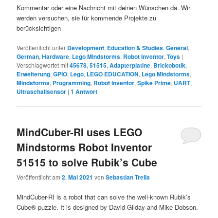
Kommentar oder eine Nachricht mit deinen Wünschen da. Wir
werden versuchen, sie für kommende Projekte zu
berücksichtigen
Veröffentlicht unter
Development
,
Education & Studies
,
General
,
German
,
Hardware
,
Lego Mindstorms
,
Robot Inventor
,
Toys
|
Verschlagwortet mit
45678
,
51515
,
Adapterplatine
,
Brickobotik
,
Erweiterung
,
GPIO
,
Lego
,
LEGO EDUCATION
,
Lego Mindstorms
,
Mindstorms
,
Programming
,
Robot Inventor
,
Spike Prime
,
UART
,
Ultraschallsensor
|
1
Antwort
MindCuber-RI uses LEGO
Mindstorms Robot Inventor
51515 to solve Rubik’s Cube
Veröffentlicht am
2. Mai 2021
von
Sebastian Trella
MindCuber-RI is a robot that can solve the well-known Rubik’s
Cube® puzzle. It is designed by David Gilday and Mike Dobson.