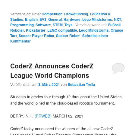
Veröffentlicht unter
Competition
,
Crowdfunding
,
Education &
Studies
,
English
,
EV3
,
General
,
Hardware
,
Lego Mindstorms
,
NXT
,
Programming
,
Software
,
STEM
,
Toys
|
Verschlagwortet mit
Fußball
Roboter
,
Kickstarter
,
LEGO compatible
,
Lego Mindstorms
,
Orange
Tart
,
Soccer Player Robot
,
Soccer Robot
|
Schreibe einen
Kommentar
CoderZ Announces CoderZ
League World Champions
Veröffentlicht am
3. März 2021
von
Sebastian Trella
Students in grades four through 12 throughout the United States
and the world joined in the cloud-based robotics tournament.
DERRY, N.H.
(PRWEB)
MARCH 02, 2021
CoderZ today announced the winners of the all-new CoderZ
League: the Virtual Cyber Robotics Competition (formerly the