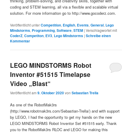
thinking, problem-solving, and creativity skills, together with
coding and STEM learning, all via a flexible and scalable virtual
solution. For more information go to http://www.gocoderz.com.
Veröffentlicht unter
Competition
,
English
,
Events
,
General
,
Lego
Mindstorms
,
Programming
,
Software
,
STEM
|
Verschlagwortet mit
CoderZ
,
Competiton
,
EV3
,
Lego Mindstorms
|
Schreibe einen
Kommentar
LEGO MINDSTORMS Robot
Inventor #51515 Timelapse
Video „Blast“
Veröffentlicht am
9. Oktober 2020
von
Sebastian Trella
As one of the RobotMak3rs
(http://www.robotmak3rs.com/Sebastian-Trella/) and with support
by LEGO, I had the opportunity to get my hands on the new
LEGO MINDSTORMS Robot Inventor Set #51515 early. Thank
you to the RobotMak3rs RLOC and LEGO for making this