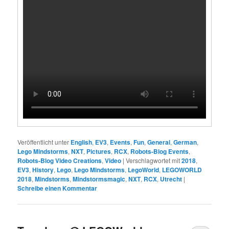
Veröffentlicht unter
English
,
EV3
,
Events
,
Fun
,
General
,
German
,
Lego Mindstorms
,
NXT
,
Pictures
,
RCX
,
Robots-Blog Events
,
Robots-Blog Video Creations
,
Video
|
Verschlagwortet mit
2018
,
EV3
,
History
,
Lego
,
Lego Mindstorms
,
LegoWorld
,
LEGOWORLD
2018
,
Mindstorms
,
Mindstormsmagic
,
NXT
,
RCX
,
Utrecht
|
Schreibe einen Kommentar