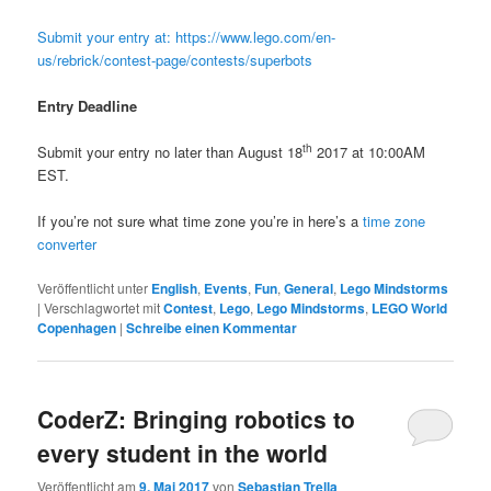
Submit your entry at: https://www.lego.com/en-
us/rebrick/contest-page/contests/superbots
Entry Deadline
th
Submit your entry no later than August 18
2017 at 10:00AM
EST.
If you’re not sure what time zone you’re in here’s a
time zone
converter
Veröffentlicht unter
English
,
Events
,
Fun
,
General
,
Lego Mindstorms
|
Verschlagwortet mit
Contest
,
Lego
,
Lego Mindstorms
,
LEGO World
Copenhagen
|
Schreibe einen Kommentar
CoderZ: Bringing robotics to
every student in the world
Veröffentlicht am
9. Mai 2017
von
Sebastian Trella