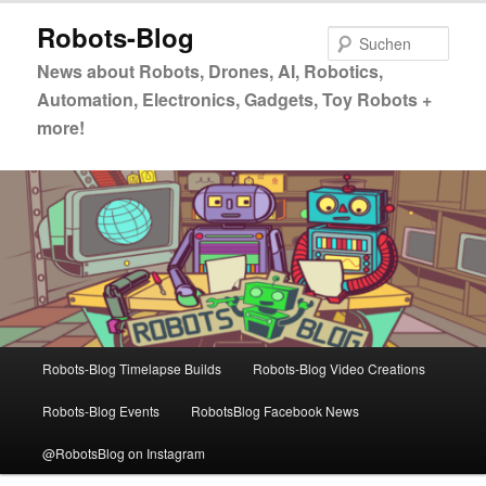
Zum
Zum
Robots-Blog
primären
sekundären
Such
Inhalt
Inhalt
News about Robots, Drones, AI, Robotics,
springen
springen
Automation, Electronics, Gadgets, Toy Robots +
more!
Hauptmenü
Robots-Blog Timelapse Builds
Robots-Blog Video Creations
Robots-Blog Events
RobotsBlog Facebook News
@RobotsBlog on Instagram