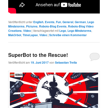
Veröffentlicht unter
English
,
Events
,
Fun
,
General
,
German
,
Lego
Mindstorms
,
Pictures
,
Robots-Blog Events
,
Robots-Blog Video
Creations
,
Video
|
Verschlagwortet mit
Lego
,
Lego Mindstorms
,
Mak3rbot
,
TimeLapse
,
Video
|
Schreibe einen Kommentar
SuperBot to the Rescue!
Veröffentlicht am
19. Juni 2017
von
Sebastian Trella