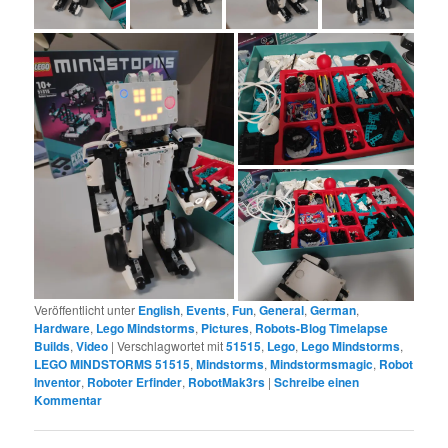
Veröffentlicht unter
English
,
Events
,
Fun
,
General
,
German
,
Hardware
,
Lego Mindstorms
,
Pictures
,
Robots-Blog Timelapse
Builds
,
Video
|
Verschlagwortet mit
51515
,
Lego
,
Lego Mindstorms
,
LEGO MINDSTORMS 51515
,
Mindstorms
,
Mindstormsmagic
,
Robot
Inventor
,
Roboter Erfinder
,
RobotMak3rs
|
Schreibe einen
Kommentar