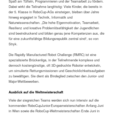
Spaß am Tüfteln, Programmieren und der Teamarbeit zu fördern.
Dabei wirkt die Teilnahme langfristig: Viele Kinder, die bereits in
der 5. Klasse in RoboCup-AGs einsteigen, bleiben über Jahre
hinweg engagiert in Technik, Informatik und
Naturwissenschaften. „Die hohe Eigenmotivation, Teamarbeit,
Resilienz und kreative Problemlösefähigkeit der Jugendlichen
sind beeindruckend und bilden genau jene Kompetenzen aus, die
für eine zukunftsfähige Bildungsrepublik zentral sind“, so von
Stryk.
Die Rapidly Manufactured Robot Challenge (RMRC) ist eine
spezialisierte Brückenliga, in der Teilnehmende komplexe und
dennoch kostengünstige, oft 3D-gedruckte Roboter entwickeln,
um simulierte Rettungsmissionen und Geschicklichkeitsaufgaben
zu bewältigen. Sie dient als Bindeglied zwischen den Junior- und
Major-Wettbewerben.
Ausblick auf die Weltmeisterschaft
Viele der siegreichen Teams werden sich nun intensiv auf die
kommenden RoboCupJunior-Europameisterschaften Anfang Juni
in Wien sowie die RoboCup-Weltmeisterschaften Ende Juni in