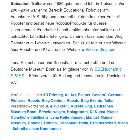
Sebastian Trella
wurde 1986 geboren und lebt in Troisdorf. Von
2007-2014 war er im Bereich Educational Robotics am
Fraunhofer IAIS tätig und sammelt seitdem in seiner Freizeit
Roboter und testet neue Robotik-Produkte für diverse
Unternehmen. Er arbeitet hauptberuflich als Informatiker und
betrachtet künstliche Intelligenz als einen faszinierenden Weg,
Roboter zum Leben zu erwecken. Seit 2010 teilt er sein Wissen
über Roboter und KI auf seiner Webseite
Robots-Blog.com
.
Lena Reifenhäuser und Sebastian Trella unterstützen das
Deutsche Museum Bonn als Mitglieder von
WISSENschaf(f)t
SPASS
– Förderverein für Bildung und Innovation im Rheinland
e.V.
Veröffentlicht unter
3D Printing
,
AI
,
Art
,
Events
,
General
,
German
,
Pictures
,
Robots-Blog Content
,
Robots-Blog Events
,
Talks
|
Verschlagwortet mit
3D-Druckstift
,
Ausstellung
,
Deutsches
Museum Bonn.
,
Erweiterungen
,
Hologramm
,
KI-Kunst
,
Kunst
,
Künstliche Intelligenz
,
Lena Reifenhäuser
,
Manuel
,
Manuell
,
Museum
,
Roboter
,
Robotik
,
Sebastian Trella
,
Urheberschaft
,
Video
|
Schreibe einen Kommentar