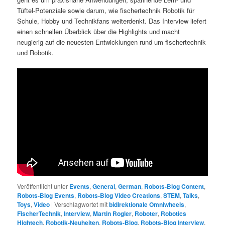
Tüftel-Potenziale sowie darum, wie fischertechnik Robotik für
Schule, Hobby und Technikfans weiterdenkt. Das Interview liefert
einen schnellen Überblick über die Highlights und macht
neugierig auf die neuesten Entwicklungen rund um fischertechnik
und Robotik.
Veröffentlicht unter
Events
,
General
,
German
,
Robots-Blog Content
,
Robots-Blog Events
,
Robots-Blog Video Creations
,
STEM
,
Talks
,
Toys
,
Video
|
Verschlagwortet mit
bidirektionale Omniwheels
,
FischerTechnik
,
Interview
,
Martin Rogler
,
Roboter
,
Robotics
Hightech
,
Robotik-Neuheiten
,
Robots-Blog
,
Robots-Blog Interview
,