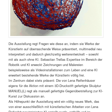
Die Ausstellung regt Fragen wie diese an, indem sie Werke der
Künstlerin auf überraschende Weise präsentiert, multimedial neu
interpretiert und dadurch gleichzeitig weiterentwickelt – sowohl
mit als auch ohne KI. Sebastian Trellas Expertise im Bereich der
Robotik und KI erweckt Zeichnungen und Malereien
beispielsweise als Videoinstallationen zum Leben und eine KI
erweitert bestehende Werke der Künstlerin völlig frei.
Im Zentrum dabei stets präsent: Die von Lena Reifenhäuser
eigens für die Aktion mit einem 3D-Druckstift gefertigte Skulptur
MANUEL(L) regt als manuell gefertigte Gegenüberstellung zur KI-
Kunst zur Diskussion an.
Als Höhepunkt der Ausstellung wird ein völlig neues Werk, das
von einer ausschließlich mit künstlerischen Arbeiten von Lena
Reifenhäuser trainierten KI erstellt wurde, enthüllt und im