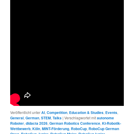
Veröffentlicht unter
AI
,
Competition
,
Education & Studies
,
Events
,
General
,
German
,
STEM
,
Talks
|
Verschlagwortet mit
autonome
Roboter
,
didacta 2026
,
German Robotics Conference
,
KI-Robotik-
Wettbewerb
,
Köln
,
MINT-Förderung
,
RoboCup
,
RoboCup German
,
,
,
,