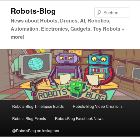
Zum
Zum
Robots-Blog
primären
sekundären
Such
Inhalt
Inhalt
News about Robots, Drones, AI, Robotics,
springen
springen
Automation, Electronics, Gadgets, Toy Robots +
more!
Hauptmenü
Robots-Blog Timelapse Builds
Robots-Blog Video Creations
Robots-Blog Events
RobotsBlog Facebook News
@RobotsBlog on Instagram