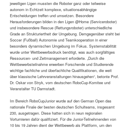
jeweiligen Ligen mussten die Roboter ganz oder teilweise
autonom in Echtzeit komplexe, situationsabhängige
Entscheidungen treffen und umsetzen. Besondere
Herausforderungen bilden in den Ligen @Home (Serviceroboter)
und insbesondere Rescue (Rettungsroboter) unterschiedliche
Grade an Strukturiertheit der Umgebung. Demgegenüber steht bei
Soccer (Fußball) Autonomie und Teamkooperation in einer
besonders dynamischen Umgebung im Fokus. Systemstabilität
wurde unter Wettbewerbsdruck benötigt, was auch sorgfältiges
Ressourcen- und Zeitmanagement erforderte. „Durch die
Wettbewerbsteilnahme erwerben Forschende und Studierende
wichtige fachliche und überfachliche Qualifikationen, die weit
über klassische Lehrveranstaltungen hinausgehen“, betonte Prof.
Dr. Oskar von Stryk, vom deutschen RoboCup-Komitee und
Veranstalter TU Darmstadt.
Im Bereich RoboCupJunior wurde auf den German Open das
nationale Finale der besten deutschen Schulteams, insgesamt
230, ausgetragen. Diese hatten sich in neun regionalen
Vorturnieren dafür qualifiziert. Für die Junior-Teilnehmenden von
10 bis 19 Jahren dient der Wettbewerb als Plattform, um den