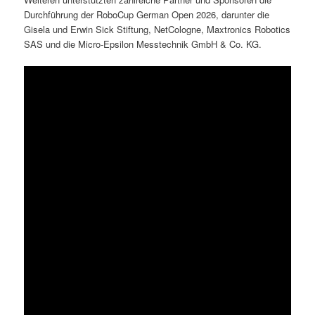
Durchführung der RoboCup German Open 2026, darunter die
Gisela und Erwin Sick Stiftung, NetCologne, Maxtronics Robotics
SAS und die Micro-Epsilon Messtechnik GmbH & Co. KG.