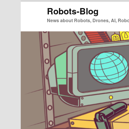
Zum
Robots-Blog
primären
Inhalt
News about Robots, Drones, AI, Robot
springen