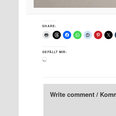
SHARE:
GEFÄLLT MIR:
Wird
geladen …
Write comment / Kom