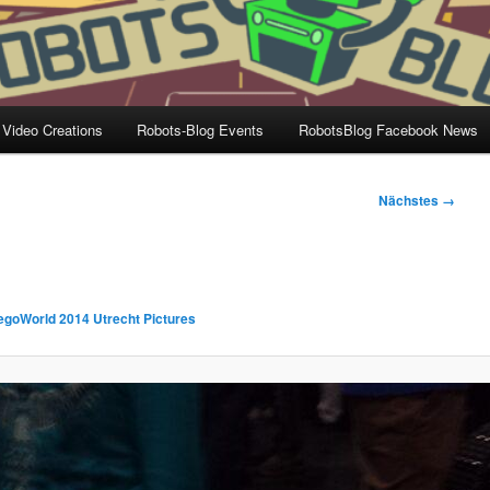
 Video Creations
Robots-Blog Events
RobotsBlog Facebook News
Nächstes →
egoWorld 2014 Utrecht Pictures