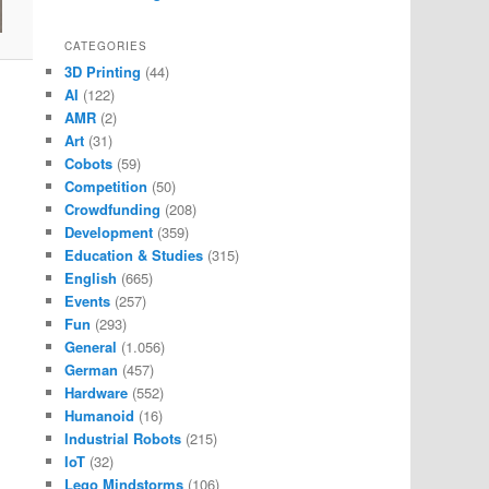
CATEGORIES
3D Printing
(44)
AI
(122)
AMR
(2)
Art
(31)
Cobots
(59)
Competition
(50)
Crowdfunding
(208)
Development
(359)
Education & Studies
(315)
English
(665)
Events
(257)
Fun
(293)
General
(1.056)
German
(457)
Hardware
(552)
Humanoid
(16)
Industrial Robots
(215)
IoT
(32)
Lego Mindstorms
(106)