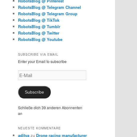
RobotsBlog @ Pinterest
RobotsBlog @ Telegram Channel
RobotsBlog @ Telegram Group
RobotsBlog @ TikTok
RobotsBlog @ Tumblr
RobotsBlog @ Twitter
RobotsBlog @ Youtube
SUBSCRIBE VIA EMAIL
Enter your Email to subscribe
E-
Mail
Subscribe
Schließe dich 39 anderen Abonnenten
an
NEUESTE KOMMENTARE
aditya
zu
Drone racing manufacturer