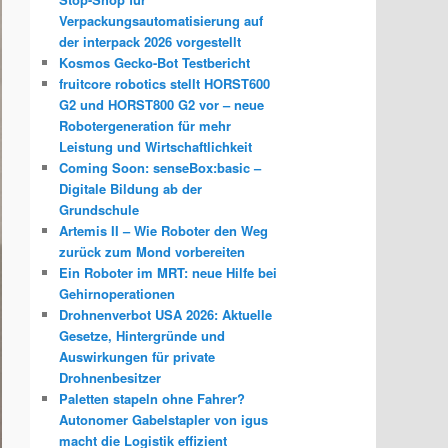
Verpackungsautomatisierung auf
der interpack 2026 vorgestellt
Kosmos Gecko-Bot Testbericht
fruitcore robotics stellt HORST600
G2 und HORST800 G2 vor – neue
Robotergeneration für mehr
Leistung und Wirtschaftlichkeit
Coming Soon: senseBox:basic –
Digitale Bildung ab der
Grundschule
Artemis II – Wie Roboter den Weg
zurück zum Mond vorbereiten
Ein Roboter im MRT: neue Hilfe bei
Gehirnoperationen
Drohnenverbot USA 2026: Aktuelle
Gesetze, Hintergründe und
Auswirkungen für private
Drohnenbesitzer
Paletten stapeln ohne Fahrer?
Autonomer Gabelstapler von igus
macht die Logistik effizient