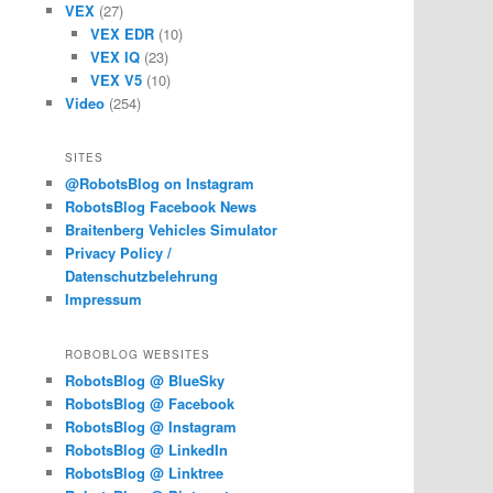
VEX
(27)
VEX EDR
(10)
VEX IQ
(23)
VEX V5
(10)
Video
(254)
SITES
@RobotsBlog on Instagram
RobotsBlog Facebook News
Braitenberg Vehicles Simulator
Privacy Policy /
Datenschutzbelehrung
Impressum
ROBOBLOG WEBSITES
RobotsBlog @ BlueSky
RobotsBlog @ Facebook
RobotsBlog @ Instagram
RobotsBlog @ LinkedIn
RobotsBlog @ Linktree