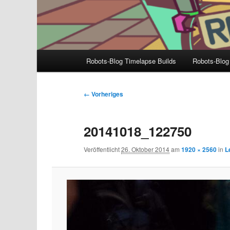
Hauptmenü
Robots-Blog Timelapse Builds
Robots-Blog
Bilder-
← Vorheriges
Navigation
20141018_122750
Veröffentlicht
26. Oktober 2014
am
1920 × 2560
in
L