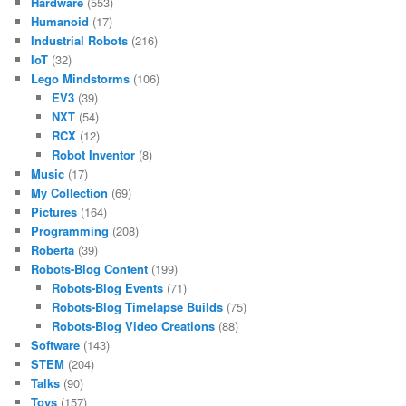
Hardware
(553)
Humanoid
(17)
Industrial Robots
(216)
IoT
(32)
Lego Mindstorms
(106)
EV3
(39)
NXT
(54)
RCX
(12)
Robot Inventor
(8)
Music
(17)
My Collection
(69)
Pictures
(164)
Programming
(208)
Roberta
(39)
Robots-Blog Content
(199)
Robots-Blog Events
(71)
Robots-Blog Timelapse Builds
(75)
Robots-Blog Video Creations
(88)
Software
(143)
STEM
(204)
Talks
(90)
Toys
(157)