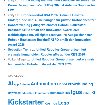
aditya
zu
Drone racing manufacturer Lumenier becomes The
Drone Racing League’s (DRL’s) Official Antenna Supplier for
FPV
aditya
zu
Drohnenverbot USA 2026: Aktuelle Gesetze,
Hintergründe und Auswirkungen für private Drohnenbesitzer
Robots-Weblog | Ausgezeichneter Robotik-Baukasten:
Beckhoff ATRO erhält den Innovation Award 2026 -
techhdesign.com. All rights reserved.
zu
Ausgezeichneter
Robotik-Baukasten: Beckhoff ATRO erhält den Innovation
Award 2026
Sebastian Trella
zu
United Robotics Group präsentiert
erstmals humanoiden Roboter uMe auf der CES 2026
Volker Miegel
zu
United Robotics Group präsentiert erstmals
humanoiden Roboter uMe auf der CES 2026
TAG-CLOUD
AI
Automation
crowdfunding
Cobot
app
Arduino
igus
KI
Humanoid
Download
IDS
Education
Fraunhofer
irobot
Kickstarter
Lego
Kosmos