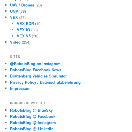
UAV / Drones
(26)
UGV
(38)
VEX
(27)
VEX EDR
(10)
VEX IQ
(23)
VEX V5
(10)
Video
(254)
SITES
@RobotsBlog on Instagram
RobotsBlog Facebook News
Braitenberg Vehicles Simulator
Privacy Policy / Datenschutzbelehrung
Impressum
ROBOBLOG WEBSITES
RobotsBlog @ BlueSky
RobotsBlog @ Facebook
RobotsBlog @ Instagram
RobotsBlog @ LinkedIn