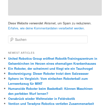
Diese Website verwendet Akismet, um Spam zu reduzieren.
Erfahre, wie deine Kommentardaten verarbeitet werden.
S
u
c
h
NEWEST ARTICLES
e
United Robotics Group eröffnet Robotik-Trainingszentrum in
n
Gelsenkirchen im Herzen eines ehemaligen Krankenhauses
Ein Roboter, der schwimmt und fliegt wie ein Tauchvogel
Bootsreinigung: Dieser Roboter trotzt dem Salzwasser
Sphero im Vergleich: Vom einfachen Roboterball zum
Lernwerkzeug für MINT
Humanoide Roboter beim Basketball: Können Maschinen
den perfekten Wurf lernen?
Osnabrück wieder Weltmeister in Feldrobotik
Vention und Teradyne Robotics vertiefen Zusammenarbeit