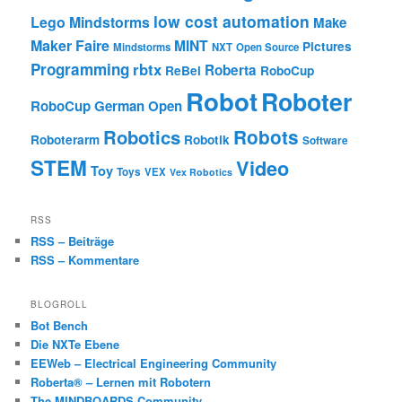
low cost automation
Lego Mindstorms
Make
Maker Faire
MINT
Pictures
Mindstorms
NXT
Open Source
Programming
rbtx
Roberta
ReBel
RoboCup
Robot
Roboter
RoboCup German Open
Robotics
Robots
Roboterarm
Robotik
Software
STEM
Video
Toy
Toys
VEX
Vex Robotics
RSS
RSS – Beiträge
RSS – Kommentare
BLOGROLL
Bot Bench
Die NXTe Ebene
EEWeb – Electrical Engineering Community
Roberta® – Lernen mit Robotern
The MINDBOARDS Community