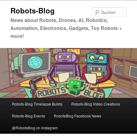
Zum
Robots-Blog
primären
Such
Inhalt
News about Robots, Drones, AI, Robotics,
springen
Automation, Electronics, Gadgets, Toy Robots +
more!
Hauptmenü
Robots-Blog Timelapse Builds
Robots-Blog Video Creations
Robots-Blog Events
RobotsBlog Facebook News
@RobotsBlog on Instagram