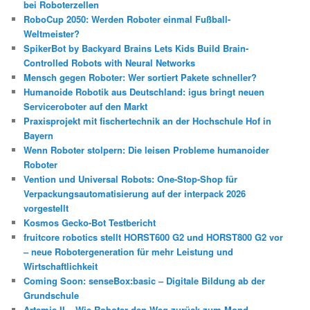
bei Roboterzellen
RoboCup 2050: Werden Roboter einmal Fußball-
Weltmeister?
SpikerBot by Backyard Brains Lets Kids Build Brain-
Controlled Robots with Neural Networks
Mensch gegen Roboter: Wer sortiert Pakete schneller?
Humanoide Robotik aus Deutschland: igus bringt neuen
Serviceroboter auf den Markt
Praxisprojekt mit fischertechnik an der Hochschule Hof in
Bayern
Wenn Roboter stolpern: Die leisen Probleme humanoider
Roboter
Vention und Universal Robots: One-Stop-Shop für
Verpackungsautomatisierung auf der interpack 2026
vorgestellt
Kosmos Gecko-Bot Testbericht
fruitcore robotics stellt HORST600 G2 und HORST800 G2 vor
– neue Robotergeneration für mehr Leistung und
Wirtschaftlichkeit
Coming Soon: senseBox:basic – Digitale Bildung ab der
Grundschule
Artemis II – Wie Roboter den Weg zurück zum Mond