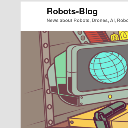
Zum
Robots-Blog
primären
Inhalt
News about Robots, Drones, AI, Robot
springen