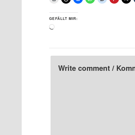
GEFÄLLT MIR:
Wird
geladen …
Write comment / Kom