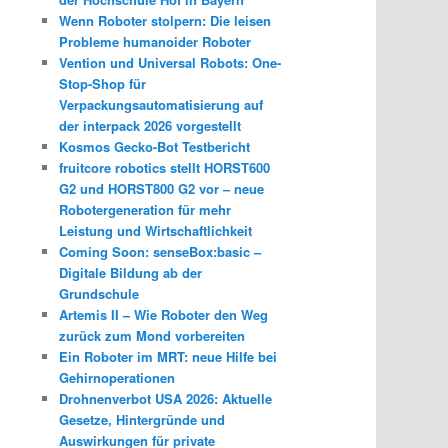
Wenn Roboter stolpern: Die leisen
Probleme humanoider Roboter
Vention und Universal Robots: One-
Stop-Shop für
Verpackungsautomatisierung auf
der interpack 2026 vorgestellt
Kosmos Gecko-Bot Testbericht
fruitcore robotics stellt HORST600
G2 und HORST800 G2 vor – neue
Robotergeneration für mehr
Leistung und Wirtschaftlichkeit
Coming Soon: senseBox:basic –
Digitale Bildung ab der
Grundschule
Artemis II – Wie Roboter den Weg
zurück zum Mond vorbereiten
Ein Roboter im MRT: neue Hilfe bei
Gehirnoperationen
Drohnenverbot USA 2026: Aktuelle
Gesetze, Hintergründe und
Auswirkungen für private