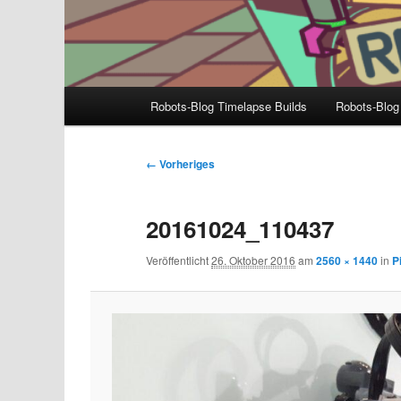
Hauptmenü
Robots-Blog Timelapse Builds
Robots-Blog
Bilder-
← Vorheriges
Navigation
20161024_110437
Veröffentlicht
26. Oktober 2016
am
2560 × 1440
in
P