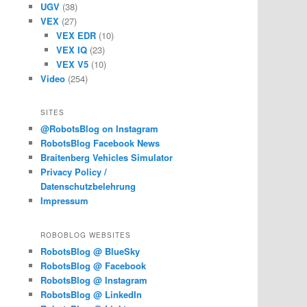
UGV
(38)
VEX
(27)
VEX EDR
(10)
VEX IQ
(23)
VEX V5
(10)
Video
(254)
SITES
@RobotsBlog on Instagram
RobotsBlog Facebook News
Braitenberg Vehicles Simulator
Privacy Policy /
Datenschutzbelehrung
Impressum
ROBOBLOG WEBSITES
RobotsBlog @ BlueSky
RobotsBlog @ Facebook
RobotsBlog @ Instagram
RobotsBlog @ LinkedIn