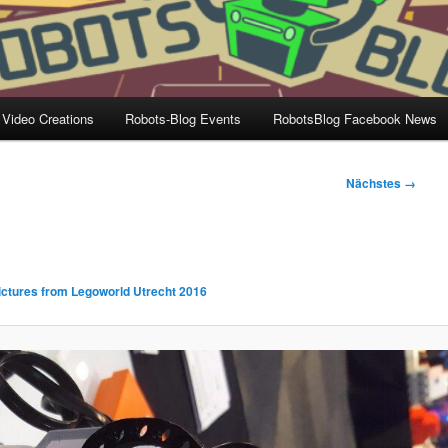
 Video Creations
Robots-Blog Events
RobotsBlog Facebook News
Nächstes →
ictures from Legoworld Utrecht 2016