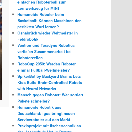
einfachen Roboterball zum
Lernwerkzeug für MINT
Humanoide Roboter beim
Basketball: Können Maschinen den
perfekten Wurf lernen?
Osnabrück wieder Weltmeister in
Feldrobotik
Vention und Teradyne Robotics
vertiefen Zusammenarbeit bei
Roboterzellen
RoboCup 2050: Werden Roboter
einmal Fußball-Weltmeister?
SpikerBot by Backyard Brains Lets
Kids Build Brain-Controlled Robots
with Neural Networks
Mensch gegen Roboter: Wer sortiert
Pakete schneller?
Humanoide Robotik aus
Deutschland: igus bringt neuen
Serviceroboter auf den Markt
Praxisprojekt mit fischertechnik an
der Hochschule Hof in Bayern