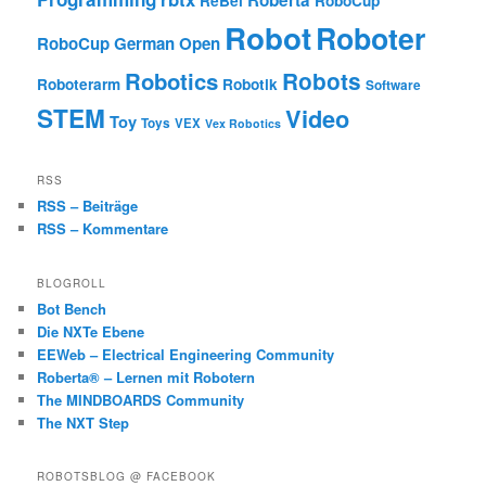
Roberta
ReBel
RoboCup
Robot
Roboter
RoboCup German Open
Robotics
Robots
Roboterarm
Robotik
Software
STEM
Video
Toy
Toys
VEX
Vex Robotics
RSS
RSS – Beiträge
RSS – Kommentare
BLOGROLL
Bot Bench
Die NXTe Ebene
EEWeb – Electrical Engineering Community
Roberta® – Lernen mit Robotern
The MINDBOARDS Community
The NXT Step
ROBOTSBLOG @ FACEBOOK