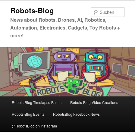
Zum
Robots-Blog
primären
Such
Inhalt
News about Robots, Drones, AI, Robotics,
springen
Automation, Electronics, Gadgets, Toy Robots +
more!
Hauptmenü
Robots-Blog Timelapse Builds
Robots-Blog Video Creations
Robots-Blog Events
RobotsBlog Facebook News
@RobotsBlog on Instagram