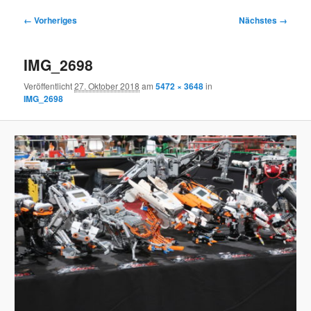
Bilder-
← Vorheriges
Nächstes →
Navigation
IMG_2698
Veröffentlicht
27. Oktober 2018
am
5472 × 3648
in
IMG_2698