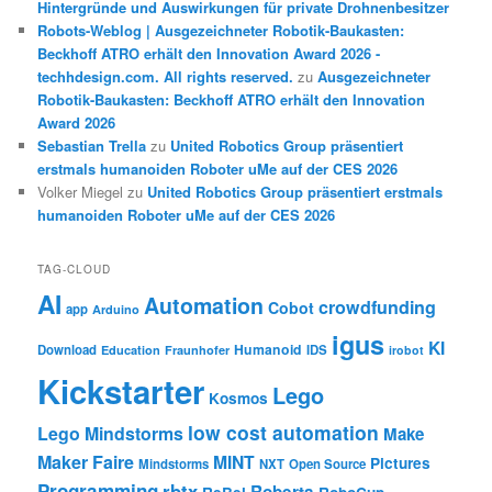
Hintergründe und Auswirkungen für private Drohnenbesitzer
Robots-Weblog | Ausgezeichneter Robotik-Baukasten:
Beckhoff ATRO erhält den Innovation Award 2026 -
techhdesign.com. All rights reserved.
zu
Ausgezeichneter
Robotik-Baukasten: Beckhoff ATRO erhält den Innovation
Award 2026
Sebastian Trella
zu
United Robotics Group präsentiert
erstmals humanoiden Roboter uMe auf der CES 2026
Volker Miegel
zu
United Robotics Group präsentiert erstmals
humanoiden Roboter uMe auf der CES 2026
TAG-CLOUD
AI
Automation
crowdfunding
Cobot
app
Arduino
igus
KI
Humanoid
Download
IDS
Education
Fraunhofer
irobot
Kickstarter
Lego
Kosmos
low cost automation
Lego Mindstorms
Make
Maker Faire
MINT
Pictures
Mindstorms
NXT
Open Source
Programming
rbtx