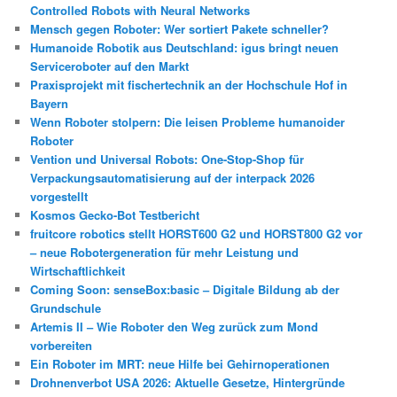
Controlled Robots with Neural Networks
Mensch gegen Roboter: Wer sortiert Pakete schneller?
Humanoide Robotik aus Deutschland: igus bringt neuen
Serviceroboter auf den Markt
Praxisprojekt mit fischertechnik an der Hochschule Hof in
Bayern
Wenn Roboter stolpern: Die leisen Probleme humanoider
Roboter
Vention und Universal Robots: One-Stop-Shop für
Verpackungsautomatisierung auf der interpack 2026
vorgestellt
Kosmos Gecko-Bot Testbericht
fruitcore robotics stellt HORST600 G2 und HORST800 G2 vor
– neue Robotergeneration für mehr Leistung und
Wirtschaftlichkeit
Coming Soon: senseBox:basic – Digitale Bildung ab der
Grundschule
Artemis II – Wie Roboter den Weg zurück zum Mond
vorbereiten
Ein Roboter im MRT: neue Hilfe bei Gehirnoperationen
Drohnenverbot USA 2026: Aktuelle Gesetze, Hintergründe