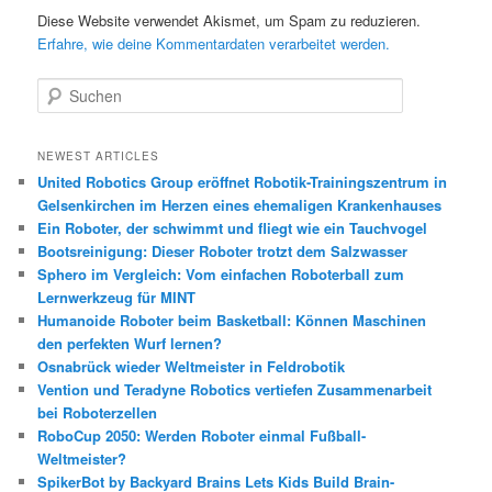
Diese Website verwendet Akismet, um Spam zu reduzieren.
Erfahre, wie deine Kommentardaten verarbeitet werden.
S
u
c
h
NEWEST ARTICLES
e
United Robotics Group eröffnet Robotik-Trainingszentrum in
n
Gelsenkirchen im Herzen eines ehemaligen Krankenhauses
Ein Roboter, der schwimmt und fliegt wie ein Tauchvogel
Bootsreinigung: Dieser Roboter trotzt dem Salzwasser
Sphero im Vergleich: Vom einfachen Roboterball zum
Lernwerkzeug für MINT
Humanoide Roboter beim Basketball: Können Maschinen
den perfekten Wurf lernen?
Osnabrück wieder Weltmeister in Feldrobotik
Vention und Teradyne Robotics vertiefen Zusammenarbeit
bei Roboterzellen
RoboCup 2050: Werden Roboter einmal Fußball-
Weltmeister?
SpikerBot by Backyard Brains Lets Kids Build Brain-