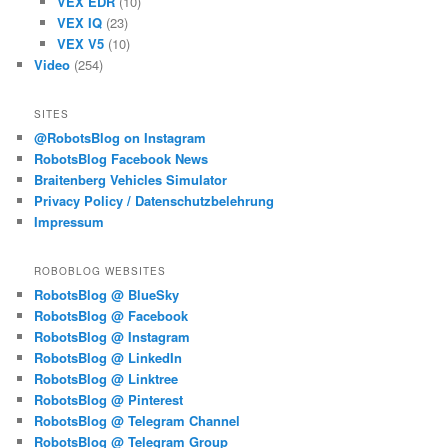
VEX EDR
(10)
VEX IQ
(23)
VEX V5
(10)
Video
(254)
SITES
@RobotsBlog on Instagram
RobotsBlog Facebook News
Braitenberg Vehicles Simulator
Privacy Policy / Datenschutzbelehrung
Impressum
ROBOBLOG WEBSITES
RobotsBlog @ BlueSky
RobotsBlog @ Facebook
RobotsBlog @ Instagram
RobotsBlog @ LinkedIn
RobotsBlog @ Linktree
RobotsBlog @ Pinterest
RobotsBlog @ Telegram Channel
RobotsBlog @ Telegram Group