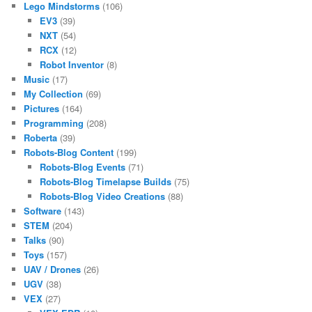
Lego Mindstorms
(106)
EV3
(39)
NXT
(54)
RCX
(12)
Robot Inventor
(8)
Music
(17)
My Collection
(69)
Pictures
(164)
Programming
(208)
Roberta
(39)
Robots-Blog Content
(199)
Robots-Blog Events
(71)
Robots-Blog Timelapse Builds
(75)
Robots-Blog Video Creations
(88)
Software
(143)
STEM
(204)
Talks
(90)
Toys
(157)
UAV / Drones
(26)
UGV
(38)
VEX
(27)