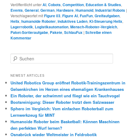
Veröffentlicht unter
AI
,
Cobots
,
Competition
,
Education & Studies
,
Events
,
General
,
German
,
Hardware
,
Humanoid
,
Industrial Robots
|
Verschlagwortet mit
Figure 03
,
Figure AI
,
FuxFun
,
Greifaufgaben
,
Helix
,
humanoide Roboter
,
induktives Laden
,
KI-Steuerung Helix
,
Lagerrobotik
,
Logistikautomation
,
Mensch-Roboter-Vergleich
,
Paket-Sortieraufgabe
,
Pakete
,
SchlauFux
|
Schreibe einen
Kommentar
S
u
c
h
NEWEST ARTICLES
e
United Robotics Group eröffnet Robotik-Trainingszentrum in
n
Gelsenkirchen im Herzen eines ehemaligen Krankenhauses
Ein Roboter, der schwimmt und fliegt wie ein Tauchvogel
Bootsreinigung: Dieser Roboter trotzt dem Salzwasser
Sphero im Vergleich: Vom einfachen Roboterball zum
Lernwerkzeug für MINT
Humanoide Roboter beim Basketball: Können Maschinen
den perfekten Wurf lernen?
Osnabrück wieder Weltmeister in Feldrobotik