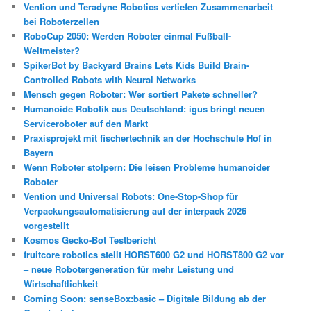
Vention und Teradyne Robotics vertiefen Zusammenarbeit
bei Roboterzellen
RoboCup 2050: Werden Roboter einmal Fußball-
Weltmeister?
SpikerBot by Backyard Brains Lets Kids Build Brain-
Controlled Robots with Neural Networks
Mensch gegen Roboter: Wer sortiert Pakete schneller?
Humanoide Robotik aus Deutschland: igus bringt neuen
Serviceroboter auf den Markt
Praxisprojekt mit fischertechnik an der Hochschule Hof in
Bayern
Wenn Roboter stolpern: Die leisen Probleme humanoider
Roboter
Vention und Universal Robots: One-Stop-Shop für
Verpackungsautomatisierung auf der interpack 2026
vorgestellt
Kosmos Gecko-Bot Testbericht
fruitcore robotics stellt HORST600 G2 und HORST800 G2 vor
– neue Robotergeneration für mehr Leistung und
Wirtschaftlichkeit
Coming Soon: senseBox:basic – Digitale Bildung ab der