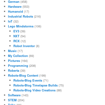
German
(458)
Hardware
(553)
Humanoid
(17)
Industrial Robots
(216)
IoT
(32)
Lego Mindstorms
(106)
EV3
(39)
NXT
(54)
RCX
(12)
Robot Inventor
(8)
Music
(17)
My Collection
(69)
Pictures
(164)
Programming
(208)
Roberta
(39)
Robots-Blog Content
(199)
Robots-Blog Events
(71)
Robots-Blog Timelapse Builds
(75)
Robots-Blog Video Creations
(88)
Software
(143)
STEM
(204)
Talks
(90)