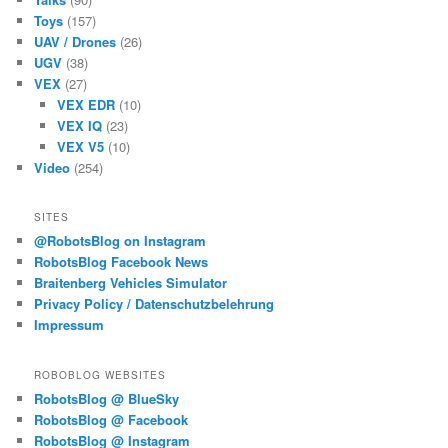
Toys
(157)
UAV / Drones
(26)
UGV
(38)
VEX
(27)
VEX EDR
(10)
VEX IQ
(23)
VEX V5
(10)
Video
(254)
SITES
@RobotsBlog on Instagram
RobotsBlog Facebook News
Braitenberg Vehicles Simulator
Privacy Policy / Datenschutzbelehrung
Impressum
ROBOBLOG WEBSITES
RobotsBlog @ BlueSky
RobotsBlog @ Facebook
RobotsBlog @ Instagram