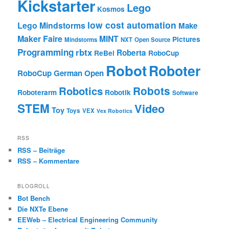
Kickstarter
Lego
Kosmos
low cost automation
Lego Mindstorms
Make
Maker Faire
MINT
Pictures
Mindstorms
NXT
Open Source
Programming
rbtx
Roberta
ReBel
RoboCup
Robot
Roboter
RoboCup German Open
Robotics
Robots
Roboterarm
Robotik
Software
STEM
Video
Toy
Toys
VEX
Vex Robotics
RSS
RSS – Beiträge
RSS – Kommentare
BLOGROLL
Bot Bench
Die NXTe Ebene
EEWeb – Electrical Engineering Community