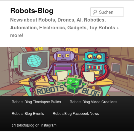
Zum
Zum
Robots-Blog
primären
sekundären
Such
Inhalt
Inhalt
News about Robots, Drones, AI, Robotics,
springen
springen
Automation, Electronics, Gadgets, Toy Robots +
more!
Hauptmenü
Robots-Blog Timelapse Builds
Robots-Blog Video Creations
Robots-Blog Events
RobotsBlog Facebook News
@RobotsBlog on Instagram