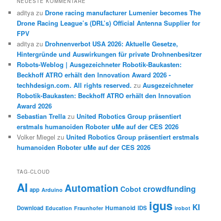
NEUESTE KOMMENTARE
aditya
zu
Drone racing manufacturer Lumenier becomes The
Drone Racing League’s (DRL’s) Official Antenna Supplier for
FPV
aditya
zu
Drohnenverbot USA 2026: Aktuelle Gesetze,
Hintergründe und Auswirkungen für private Drohnenbesitzer
Robots-Weblog | Ausgezeichneter Robotik-Baukasten:
Beckhoff ATRO erhält den Innovation Award 2026 -
techhdesign.com. All rights reserved.
zu
Ausgezeichneter
Robotik-Baukasten: Beckhoff ATRO erhält den Innovation
Award 2026
Sebastian Trella
zu
United Robotics Group präsentiert
erstmals humanoiden Roboter uMe auf der CES 2026
Volker Miegel
zu
United Robotics Group präsentiert erstmals
humanoiden Roboter uMe auf der CES 2026
TAG-CLOUD
AI
Automation
crowdfunding
Cobot
app
Arduino
igus
KI
Humanoid
Download
IDS
Education
Fraunhofer
irobot