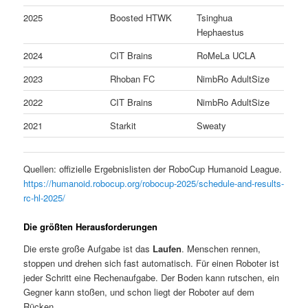
2025
Boosted HTWK
Tsinghua
Hephaestus
2024
CIT Brains
RoMeLa UCLA
2023
Rhoban FC
NimbRo AdultSize
2022
CIT Brains
NimbRo AdultSize
2021
Starkit
Sweaty
Quellen: offizielle Ergebnislisten der RoboCup Humanoid League.
https://humanoid.robocup.org/robocup-2025/schedule-and-results-
rc-hl-2025/
Die größten Herausforderungen
Die erste große Aufgabe ist das
Laufen
. Menschen rennen,
stoppen und drehen sich fast automatisch. Für einen Roboter ist
jeder Schritt eine Rechenaufgabe. Der Boden kann rutschen, ein
Gegner kann stoßen, und schon liegt der Roboter auf dem
Rücken.