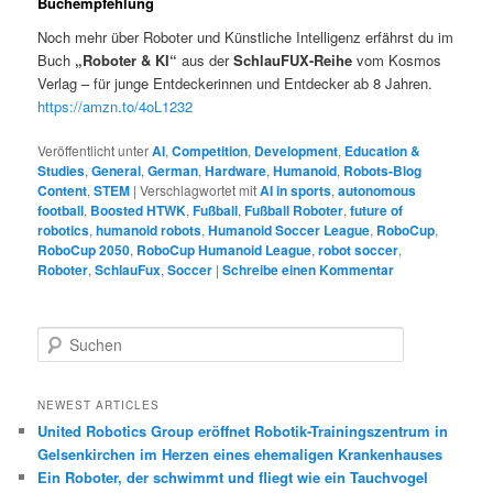
Buchempfehlung
Noch mehr über Roboter und Künstliche Intelligenz erfährst du im
Buch
„Roboter & KI“
aus der
SchlauFUX-Reihe
vom Kosmos
Verlag – für junge Entdeckerinnen und Entdecker ab 8 Jahren.
https://amzn.to/4oL1232
Veröffentlicht unter
AI
,
Competition
,
Development
,
Education &
Studies
,
General
,
German
,
Hardware
,
Humanoid
,
Robots-Blog
Content
,
STEM
|
Verschlagwortet mit
AI in sports
,
autonomous
football
,
Boosted HTWK
,
Fußball
,
Fußball Roboter
,
future of
robotics
,
humanoid robots
,
Humanoid Soccer League
,
RoboCup
,
RoboCup 2050
,
RoboCup Humanoid League
,
robot soccer
,
Roboter
,
SchlauFux
,
Soccer
|
Schreibe einen Kommentar
S
u
c
h
NEWEST ARTICLES
e
United Robotics Group eröffnet Robotik-Trainingszentrum in
n
Gelsenkirchen im Herzen eines ehemaligen Krankenhauses
Ein Roboter, der schwimmt und fliegt wie ein Tauchvogel