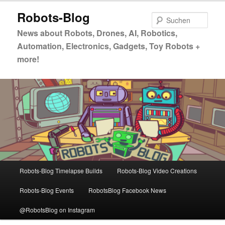
Zum
Zum
Robots-Blog
primären
sekundären
Such
Inhalt
Inhalt
News about Robots, Drones, AI, Robotics,
springen
springen
Automation, Electronics, Gadgets, Toy Robots +
more!
Hauptmenü
Robots-Blog Timelapse Builds
Robots-Blog Video Creations
Robots-Blog Events
RobotsBlog Facebook News
@RobotsBlog on Instagram