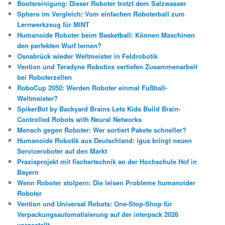
Bootsreinigung: Dieser Roboter trotzt dem Salzwasser
Sphero im Vergleich: Vom einfachen Roboterball zum
Lernwerkzeug für MINT
Humanoide Roboter beim Basketball: Können Maschinen
den perfekten Wurf lernen?
Osnabrück wieder Weltmeister in Feldrobotik
Vention und Teradyne Robotics vertiefen Zusammenarbeit
bei Roboterzellen
RoboCup 2050: Werden Roboter einmal Fußball-
Weltmeister?
SpikerBot by Backyard Brains Lets Kids Build Brain-
Controlled Robots with Neural Networks
Mensch gegen Roboter: Wer sortiert Pakete schneller?
Humanoide Robotik aus Deutschland: igus bringt neuen
Serviceroboter auf den Markt
Praxisprojekt mit fischertechnik an der Hochschule Hof in
Bayern
Wenn Roboter stolpern: Die leisen Probleme humanoider
Roboter
Vention und Universal Robots: One-Stop-Shop für
Verpackungsautomatisierung auf der interpack 2026
vorgestellt