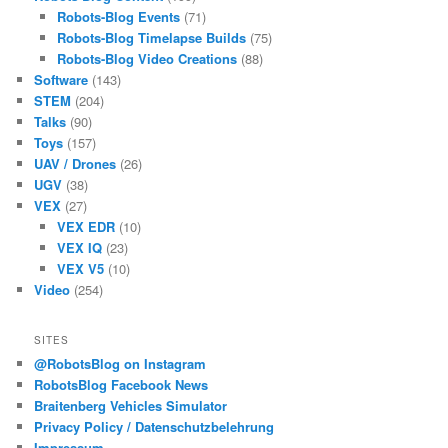
Robots-Blog Events
(71)
Robots-Blog Timelapse Builds
(75)
Robots-Blog Video Creations
(88)
Software
(143)
STEM
(204)
Talks
(90)
Toys
(157)
UAV / Drones
(26)
UGV
(38)
VEX
(27)
VEX EDR
(10)
VEX IQ
(23)
VEX V5
(10)
Video
(254)
SITES
@RobotsBlog on Instagram
RobotsBlog Facebook News
Braitenberg Vehicles Simulator
Privacy Policy / Datenschutzbelehrung
Impressum