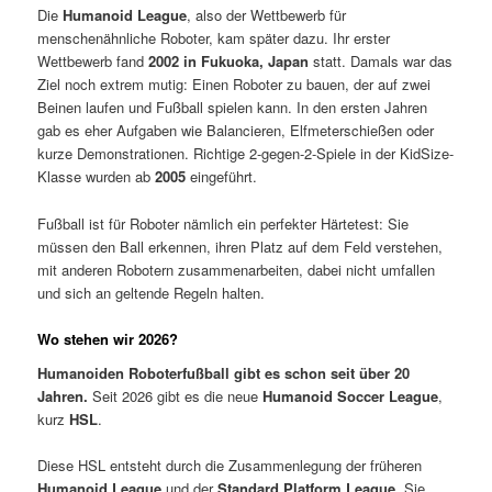
Die
Humanoid League
, also der Wettbewerb für
menschenähnliche Roboter, kam später dazu. Ihr erster
Wettbewerb fand
2002 in Fukuoka, Japan
statt. Damals war das
Ziel noch extrem mutig: Einen Roboter zu bauen, der auf zwei
Beinen laufen und Fußball spielen kann. In den ersten Jahren
gab es eher Aufgaben wie Balancieren, Elfmeterschießen oder
kurze Demonstrationen. Richtige 2-gegen-2-Spiele in der KidSize-
Klasse wurden ab
2005
eingeführt.
Fußball ist für Roboter nämlich ein perfekter Härtetest: Sie
müssen den Ball erkennen, ihren Platz auf dem Feld verstehen,
mit anderen Robotern zusammenarbeiten, dabei nicht umfallen
und sich an geltende Regeln halten.
Wo stehen wir 2026?
Humanoiden Roboterfußball gibt es schon seit über 20
Jahren.
Seit 2026 gibt es die neue
Humanoid Soccer League
,
kurz
HSL
.
Diese HSL entsteht durch die Zusammenlegung der früheren
Humanoid League
und der
Standard Platform League
. Sie