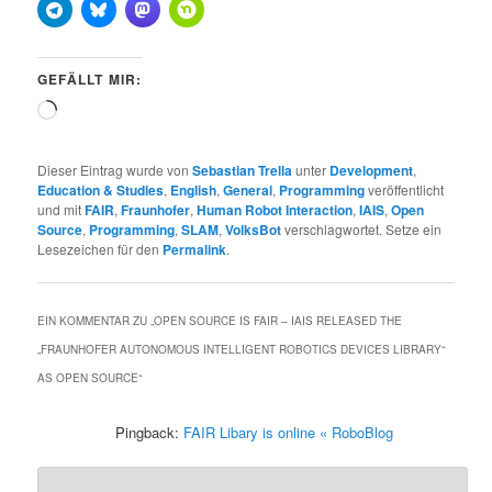
GEFÄLLT MIR:
Wird
geladen …
Dieser Eintrag wurde von
Sebastian Trella
unter
Development
,
Education & Studies
,
English
,
General
,
Programming
veröffentlicht
und mit
FAIR
,
Fraunhofer
,
Human Robot Interaction
,
IAIS
,
Open
Source
,
Programming
,
SLAM
,
VolksBot
verschlagwortet. Setze ein
Lesezeichen für den
Permalink
.
EIN KOMMENTAR ZU „
OPEN SOURCE IS FAIR – IAIS RELEASED THE
„FRAUNHOFER AUTONOMOUS INTELLIGENT ROBOTICS DEVICES LIBRARY“
AS OPEN SOURCE
“
Pingback:
FAIR Libary is online « RoboBlog