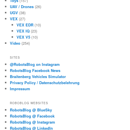
Toys
(157)
UAV / Drones
(26)
UGV
(38)
VEX
(27)
VEX EDR
(10)
VEX IQ
(23)
VEX V5
(10)
Video
(254)
SITES
@RobotsBlog on Instagram
RobotsBlog Facebook News
Braitenberg Vehicles Simulator
Privacy Policy / Datenschutzbelehrung
Impressum
ROBOBLOG WEBSITES
RobotsBlog @ BlueSky
RobotsBlog @ Facebook
RobotsBlog @ Instagram
RobotsBlog @ LinkedIn