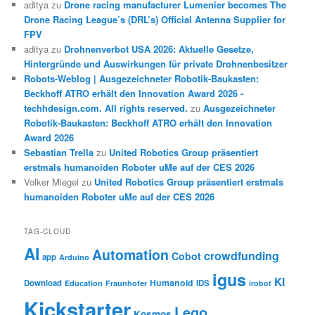
aditya
zu
Drone racing manufacturer Lumenier becomes The
Drone Racing League’s (DRL’s) Official Antenna Supplier for
FPV
aditya
zu
Drohnenverbot USA 2026: Aktuelle Gesetze,
Hintergründe und Auswirkungen für private Drohnenbesitzer
Robots-Weblog | Ausgezeichneter Robotik-Baukasten:
Beckhoff ATRO erhält den Innovation Award 2026 -
techhdesign.com. All rights reserved.
zu
Ausgezeichneter
Robotik-Baukasten: Beckhoff ATRO erhält den Innovation
Award 2026
Sebastian Trella
zu
United Robotics Group präsentiert
erstmals humanoiden Roboter uMe auf der CES 2026
Volker Miegel
zu
United Robotics Group präsentiert erstmals
humanoiden Roboter uMe auf der CES 2026
TAG-CLOUD
AI
Automation
crowdfunding
Cobot
app
Arduino
igus
KI
Humanoid
Download
IDS
Education
Fraunhofer
irobot
Kickstarter
Lego
Kosmos