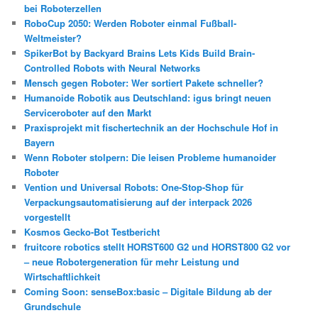
bei Roboterzellen
RoboCup 2050: Werden Roboter einmal Fußball-
Weltmeister?
SpikerBot by Backyard Brains Lets Kids Build Brain-
Controlled Robots with Neural Networks
Mensch gegen Roboter: Wer sortiert Pakete schneller?
Humanoide Robotik aus Deutschland: igus bringt neuen
Serviceroboter auf den Markt
Praxisprojekt mit fischertechnik an der Hochschule Hof in
Bayern
Wenn Roboter stolpern: Die leisen Probleme humanoider
Roboter
Vention und Universal Robots: One-Stop-Shop für
Verpackungsautomatisierung auf der interpack 2026
vorgestellt
Kosmos Gecko-Bot Testbericht
fruitcore robotics stellt HORST600 G2 und HORST800 G2 vor
– neue Robotergeneration für mehr Leistung und
Wirtschaftlichkeit
Coming Soon: senseBox:basic – Digitale Bildung ab der
Grundschule