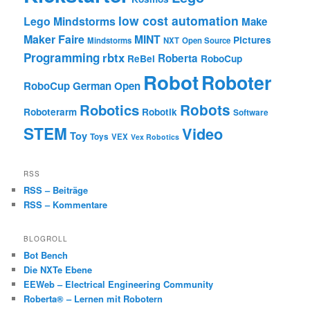
low cost automation
Lego Mindstorms
Make
Maker Faire
MINT
Pictures
Mindstorms
NXT
Open Source
Programming
rbtx
Roberta
ReBel
RoboCup
Robot
Roboter
RoboCup German Open
Robotics
Robots
Roboterarm
Robotik
Software
STEM
Video
Toy
Toys
VEX
Vex Robotics
RSS
RSS – Beiträge
RSS – Kommentare
BLOGROLL
Bot Bench
Die NXTe Ebene
EEWeb – Electrical Engineering Community
Roberta® – Lernen mit Robotern