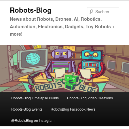
Zum
Robots-Blog
primären
Such
Inhalt
News about Robots, Drones, AI, Robotics,
springen
Automation, Electronics, Gadgets, Toy Robots +
more!
Hauptmenü
Robots-Blog Timelapse Builds
Robots-Blog Video Creations
Robots-Blog Events
RobotsBlog Facebook News
@RobotsBlog on Instagram