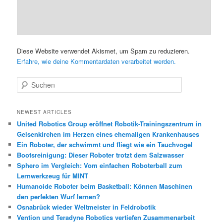
Diese Website verwendet Akismet, um Spam zu reduzieren.
Erfahre, wie deine Kommentardaten verarbeitet werden.
S
u
c
h
NEWEST ARTICLES
e
United Robotics Group eröffnet Robotik-Trainingszentrum in
n
Gelsenkirchen im Herzen eines ehemaligen Krankenhauses
Ein Roboter, der schwimmt und fliegt wie ein Tauchvogel
Bootsreinigung: Dieser Roboter trotzt dem Salzwasser
Sphero im Vergleich: Vom einfachen Roboterball zum
Lernwerkzeug für MINT
Humanoide Roboter beim Basketball: Können Maschinen
den perfekten Wurf lernen?
Osnabrück wieder Weltmeister in Feldrobotik
Vention und Teradyne Robotics vertiefen Zusammenarbeit