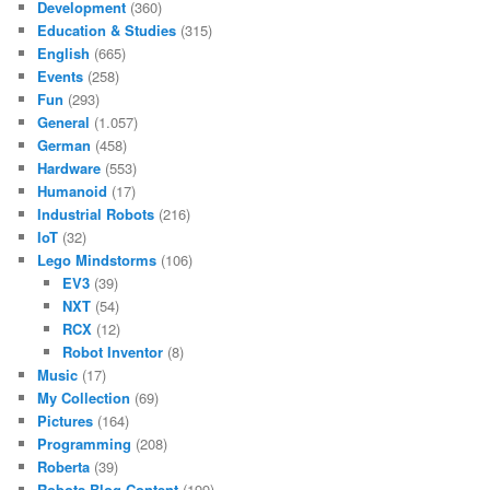
Development
(360)
Education & Studies
(315)
English
(665)
Events
(258)
Fun
(293)
General
(1.057)
German
(458)
Hardware
(553)
Humanoid
(17)
Industrial Robots
(216)
IoT
(32)
Lego Mindstorms
(106)
EV3
(39)
NXT
(54)
RCX
(12)
Robot Inventor
(8)
Music
(17)
My Collection
(69)
Pictures
(164)
Programming
(208)
Roberta
(39)
Robots-Blog Content
(199)