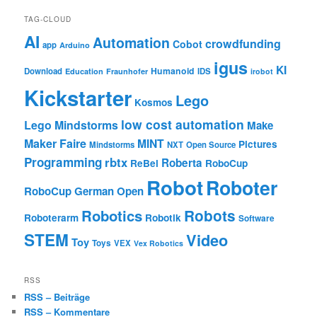
TAG-CLOUD
AI
Automation
crowdfunding
Cobot
app
Arduino
igus
KI
Humanoid
Download
IDS
Education
Fraunhofer
irobot
Kickstarter
Lego
Kosmos
low cost automation
Lego Mindstorms
Make
Maker Faire
MINT
Pictures
Mindstorms
NXT
Open Source
Programming
rbtx
Roberta
ReBel
RoboCup
Robot
Roboter
RoboCup German Open
Robotics
Robots
Roboterarm
Robotik
Software
STEM
Video
Toy
Toys
VEX
Vex Robotics
RSS
RSS – Beiträge
RSS – Kommentare