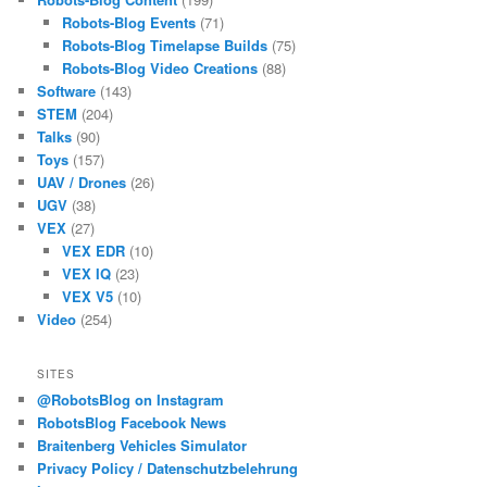
Robots-Blog Events
(71)
Robots-Blog Timelapse Builds
(75)
Robots-Blog Video Creations
(88)
Software
(143)
STEM
(204)
Talks
(90)
Toys
(157)
UAV / Drones
(26)
UGV
(38)
VEX
(27)
VEX EDR
(10)
VEX IQ
(23)
VEX V5
(10)
Video
(254)
SITES
@RobotsBlog on Instagram
RobotsBlog Facebook News
Braitenberg Vehicles Simulator
Privacy Policy / Datenschutzbelehrung