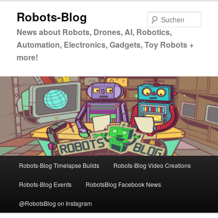
Zum
Robots-Blog
primären
Such
Inhalt
News about Robots, Drones, AI, Robotics,
springen
Automation, Electronics, Gadgets, Toy Robots +
more!
Hauptmenü
Robots-Blog Timelapse Builds
Robots-Blog Video Creations
Robots-Blog Events
RobotsBlog Facebook News
@RobotsBlog on Instagram