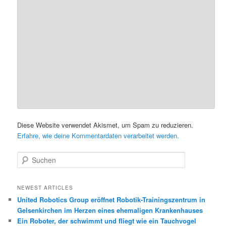
Diese Website verwendet Akismet, um Spam zu reduzieren.
Erfahre, wie deine Kommentardaten verarbeitet werden.
S
u
c
h
NEWEST ARTICLES
e
United Robotics Group eröffnet Robotik-Trainingszentrum in
n
Gelsenkirchen im Herzen eines ehemaligen Krankenhauses
Ein Roboter, der schwimmt und fliegt wie ein Tauchvogel