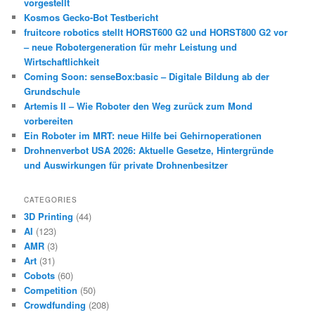
vorgestellt
Kosmos Gecko-Bot Testbericht
fruitcore robotics stellt HORST600 G2 und HORST800 G2 vor
– neue Robotergeneration für mehr Leistung und
Wirtschaftlichkeit
Coming Soon: senseBox:basic – Digitale Bildung ab der
Grundschule
Artemis II – Wie Roboter den Weg zurück zum Mond
vorbereiten
Ein Roboter im MRT: neue Hilfe bei Gehirnoperationen
Drohnenverbot USA 2026: Aktuelle Gesetze, Hintergründe
und Auswirkungen für private Drohnenbesitzer
CATEGORIES
3D Printing
(44)
AI
(123)
AMR
(3)
Art
(31)
Cobots
(60)
Competition
(50)
Crowdfunding
(208)