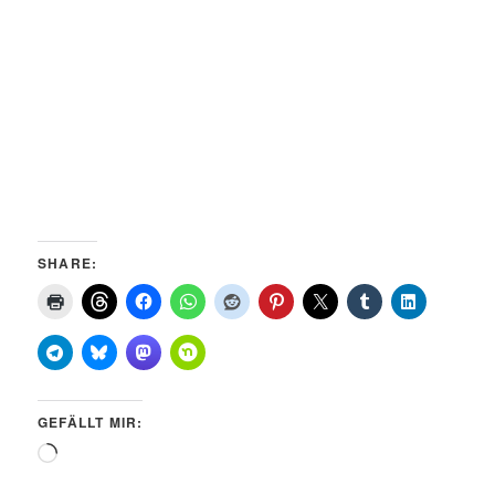
SHARE:
GEFÄLLT MIR:
Wird
geladen …