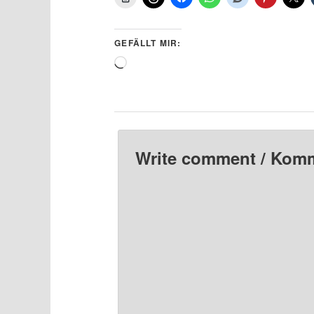
GEFÄLLT MIR:
Wird
geladen …
Write comment / Kom