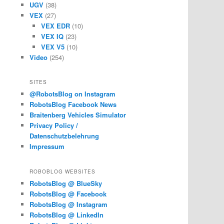
UGV
(38)
VEX
(27)
VEX EDR
(10)
VEX IQ
(23)
VEX V5
(10)
Video
(254)
SITES
@RobotsBlog on Instagram
RobotsBlog Facebook News
Braitenberg Vehicles Simulator
Privacy Policy /
Datenschutzbelehrung
Impressum
ROBOBLOG WEBSITES
RobotsBlog @ BlueSky
RobotsBlog @ Facebook
RobotsBlog @ Instagram
RobotsBlog @ LinkedIn