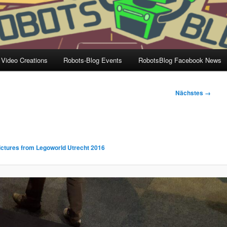
 Video Creations
Robots-Blog Events
RobotsBlog Facebook News
Nächstes →
ictures from Legoworld Utrecht 2016