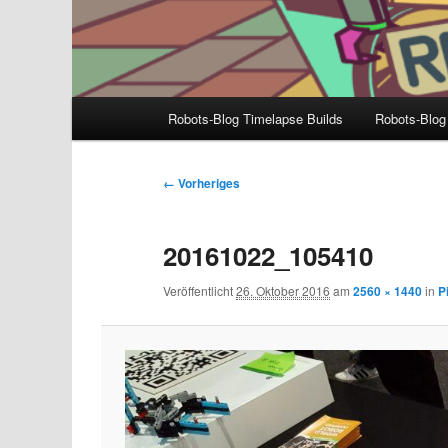
Hauptmenü
Robots-Blog Timelapse Builds
Robots-Blog
Bilder-
← Vorheriges
Navigation
20161022_105410
Veröffentlicht
26. Oktober 2016
am
2560 × 1440
in
P