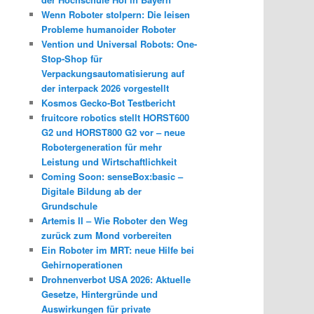
Wenn Roboter stolpern: Die leisen
Probleme humanoider Roboter
Vention und Universal Robots: One-
Stop-Shop für
Verpackungsautomatisierung auf
der interpack 2026 vorgestellt
Kosmos Gecko-Bot Testbericht
fruitcore robotics stellt HORST600
G2 und HORST800 G2 vor – neue
Robotergeneration für mehr
Leistung und Wirtschaftlichkeit
Coming Soon: senseBox:basic –
Digitale Bildung ab der
Grundschule
Artemis II – Wie Roboter den Weg
zurück zum Mond vorbereiten
Ein Roboter im MRT: neue Hilfe bei
Gehirnoperationen
Drohnenverbot USA 2026: Aktuelle
Gesetze, Hintergründe und
Auswirkungen für private