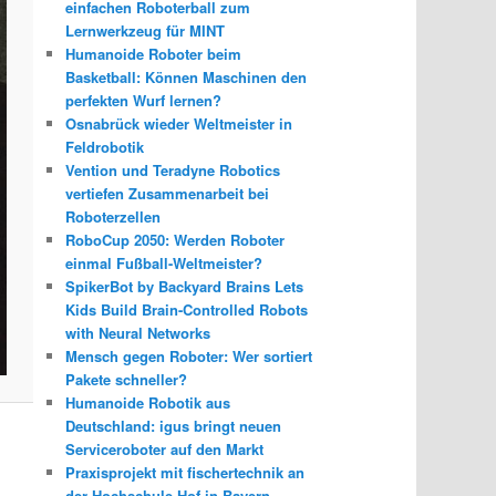
einfachen Roboterball zum
Lernwerkzeug für MINT
Humanoide Roboter beim
Basketball: Können Maschinen den
perfekten Wurf lernen?
Osnabrück wieder Weltmeister in
Feldrobotik
Vention und Teradyne Robotics
vertiefen Zusammenarbeit bei
Roboterzellen
RoboCup 2050: Werden Roboter
einmal Fußball-Weltmeister?
SpikerBot by Backyard Brains Lets
Kids Build Brain-Controlled Robots
with Neural Networks
Mensch gegen Roboter: Wer sortiert
Pakete schneller?
Humanoide Robotik aus
Deutschland: igus bringt neuen
Serviceroboter auf den Markt
Praxisprojekt mit fischertechnik an
der Hochschule Hof in Bayern