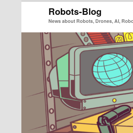
Zum
Robots-Blog
primären
Inhalt
News about Robots, Drones, AI, Robot
springen