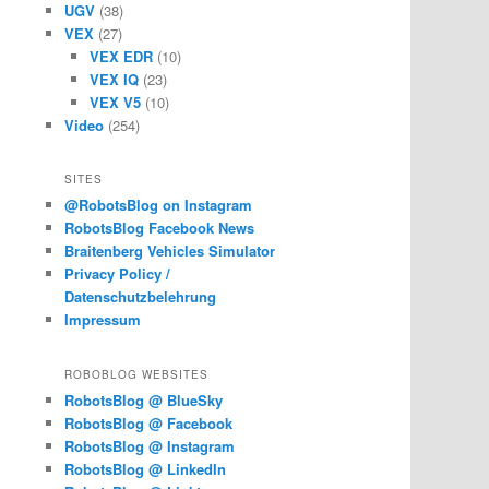
UGV
(38)
VEX
(27)
VEX EDR
(10)
VEX IQ
(23)
VEX V5
(10)
Video
(254)
SITES
@RobotsBlog on Instagram
RobotsBlog Facebook News
Braitenberg Vehicles Simulator
Privacy Policy /
Datenschutzbelehrung
Impressum
ROBOBLOG WEBSITES
RobotsBlog @ BlueSky
RobotsBlog @ Facebook
RobotsBlog @ Instagram
RobotsBlog @ LinkedIn