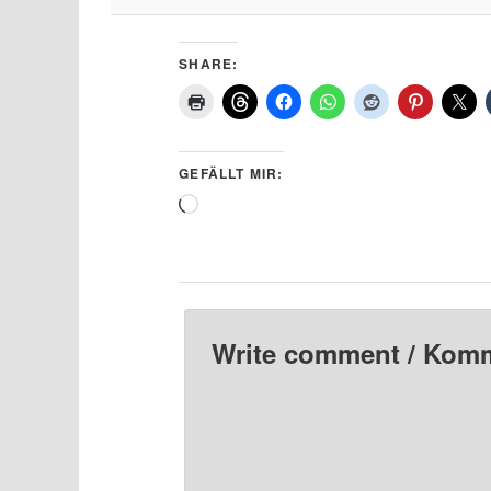
SHARE:
GEFÄLLT MIR:
Wird
geladen …
Write comment / Kom