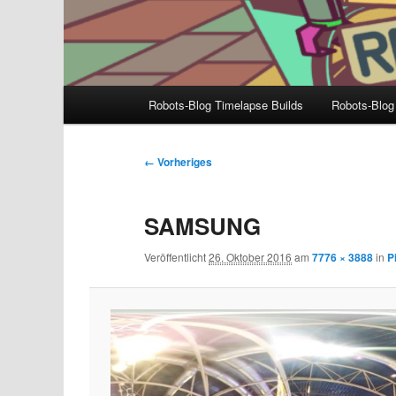
Hauptmenü
Robots-Blog Timelapse Builds
Robots-Blog
Bilder-
← Vorheriges
Navigation
SAMSUNG
Veröffentlicht
26. Oktober 2016
am
7776 × 3888
in
P