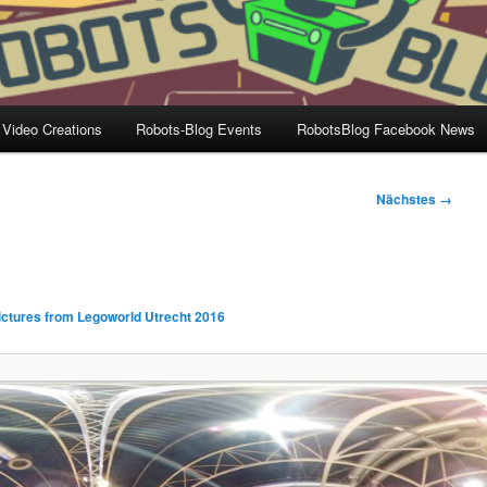
 Video Creations
Robots-Blog Events
RobotsBlog Facebook News
Nächstes →
ictures from Legoworld Utrecht 2016