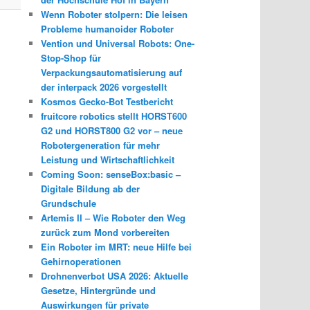
Wenn Roboter stolpern: Die leisen
Probleme humanoider Roboter
Vention und Universal Robots: One-
Stop-Shop für
Verpackungsautomatisierung auf
der interpack 2026 vorgestellt
Kosmos Gecko-Bot Testbericht
fruitcore robotics stellt HORST600
G2 und HORST800 G2 vor – neue
Robotergeneration für mehr
Leistung und Wirtschaftlichkeit
Coming Soon: senseBox:basic –
Digitale Bildung ab der
Grundschule
Artemis II – Wie Roboter den Weg
zurück zum Mond vorbereiten
Ein Roboter im MRT: neue Hilfe bei
Gehirnoperationen
Drohnenverbot USA 2026: Aktuelle
Gesetze, Hintergründe und
Auswirkungen für private