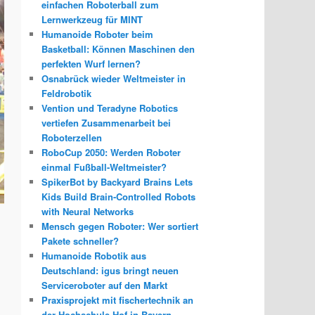
einfachen Roboterball zum
Lernwerkzeug für MINT
Humanoide Roboter beim
Basketball: Können Maschinen den
perfekten Wurf lernen?
Osnabrück wieder Weltmeister in
Feldrobotik
Vention und Teradyne Robotics
vertiefen Zusammenarbeit bei
Roboterzellen
RoboCup 2050: Werden Roboter
einmal Fußball-Weltmeister?
SpikerBot by Backyard Brains Lets
Kids Build Brain-Controlled Robots
with Neural Networks
Mensch gegen Roboter: Wer sortiert
Pakete schneller?
Humanoide Robotik aus
Deutschland: igus bringt neuen
Serviceroboter auf den Markt
Praxisprojekt mit fischertechnik an
der Hochschule Hof in Bayern