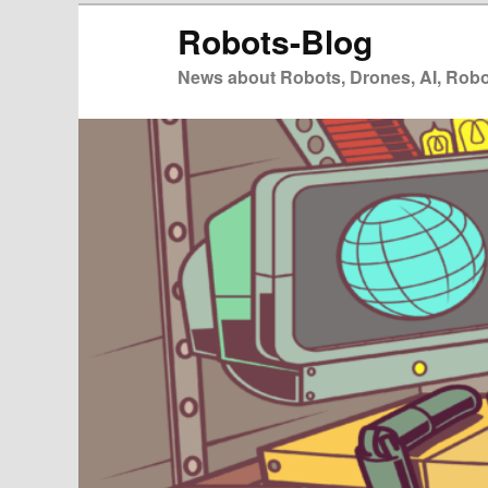
Zum
Robots-Blog
primären
Inhalt
News about Robots, Drones, AI, Robot
springen