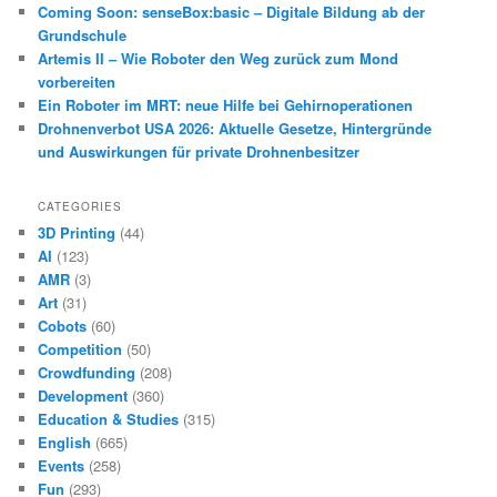
Coming Soon: senseBox:basic – Digitale Bildung ab der
Grundschule
Artemis II – Wie Roboter den Weg zurück zum Mond
vorbereiten
Ein Roboter im MRT: neue Hilfe bei Gehirnoperationen
Drohnenverbot USA 2026: Aktuelle Gesetze, Hintergründe
und Auswirkungen für private Drohnenbesitzer
CATEGORIES
3D Printing
(44)
AI
(123)
AMR
(3)
Art
(31)
Cobots
(60)
Competition
(50)
Crowdfunding
(208)
Development
(360)
Education & Studies
(315)
English
(665)
Events
(258)
Fun
(293)