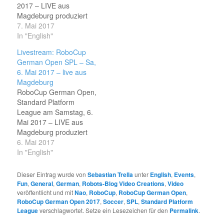
2017 – LIVE aus
Magdeburg produziert
vom StreamTeam der
7. Mai 2017
HTWK Leipzig
In "English"
https://streamteam.htwk-
Livestream: RoboCup
leipzig.de
German Open SPL – Sa,
6. Mai 2017 – live aus
Magdeburg
RoboCup German Open,
Standard Platform
League am Samstag, 6.
Mai 2017 – LIVE aus
Magdeburg produziert
vom StreamTeam der
6. Mai 2017
HTWK Leipzig
In "English"
https://streamteam.htwk-
leipzig.de
Dieser Eintrag wurde von
Sebastian Trella
unter
English
,
Events
,
Fun
,
General
,
German
,
Robots-Blog Video Creations
,
Video
veröffentlicht und mit
Nao
,
RoboCup
,
RoboCup German Open
,
RoboCup German Open 2017
,
Soccer
,
SPL
,
Standard Platform
League
verschlagwortet. Setze ein Lesezeichen für den
Permalink
.