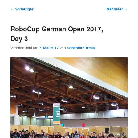
Beitragsnavigation
←
Vorheriger
Nächster
→
RoboCup German Open 2017,
Day 3
Veröffentlicht am
7. Mai 2017
von
Sebastian Trella
Video-
Player