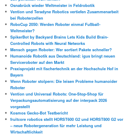
Osnabrück wieder Weltmeister in Feldrobotik
Vention und Teradyne Robotics vertiefen Zusammenarbeit
bei Roboterzellen
RoboCup 2050: Werden Roboter einmal Fußball-
Weltmeister?
SpikerBot by Backyard Brains Lets Kids Build Brain-
Controlled Robots with Neural Networks
Mensch gegen Roboter: Wer sortiert Pakete schneller?
Humanoide Robotik aus Deutschland: igus bringt neuen
Serviceroboter auf den Markt
Praxisprojekt mit fischertechnik an der Hochschule Hof in
Bayern
Wenn Roboter stolpern: Die leisen Probleme humanoider
Roboter
Vention und Universal Robots: One-Stop-Shop für
Verpackungsautomatisierung auf der interpack 2026
vorgestellt
Kosmos Gecko-Bot Testbericht
fruitcore robotics stellt HORST600 G2 und HORST800 G2 vor
– neue Robotergeneration für mehr Leistung und
Wirtschaftlichkeit