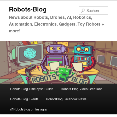
Zum
Robots-Blog
primären
Such
Inhalt
News about Robots, Drones, AI, Robotics,
springen
Automation, Electronics, Gadgets, Toy Robots +
more!
Hauptmenü
Robots-Blog Timelapse Builds
Robots-Blog Video Creations
Robots-Blog Events
RobotsBlog Facebook News
@RobotsBlog on Instagram