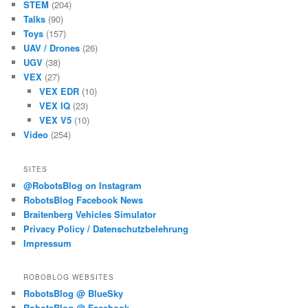
STEM
(204)
Talks
(90)
Toys
(157)
UAV / Drones
(26)
UGV
(38)
VEX
(27)
VEX EDR
(10)
VEX IQ
(23)
VEX V5
(10)
Video
(254)
SITES
@RobotsBlog on Instagram
RobotsBlog Facebook News
Braitenberg Vehicles Simulator
Privacy Policy / Datenschutzbelehrung
Impressum
ROBOBLOG WEBSITES
RobotsBlog @ BlueSky
RobotsBlog @ Facebook