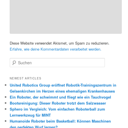
Diese Website verwendet Akismet, um Spam zu reduzieren.
Erfahre, wie deine Kommentardaten verarbeitet werden.
S
u
c
h
NEWEST ARTICLES
e
United Robotics Group eröffnet Robotik-Trainingszentrum in
n
Gelsenkirchen im Herzen eines ehemaligen Krankenhauses
Ein Roboter, der schwimmt und fliegt wie ein Tauchvogel
Bootsreinigung: Dieser Roboter trotzt dem Salzwasser
Sphero im Vergleich: Vom einfachen Roboterball zum
Lernwerkzeug für MINT
Humanoide Roboter beim Basketball: Können Maschinen
den perfekten Wurf lernen?