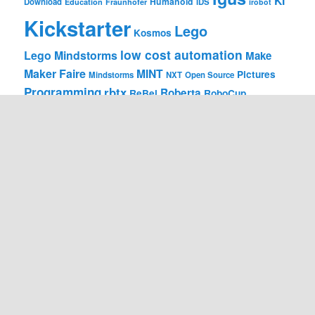
KI
Humanoid
Download
IDS
Education
Fraunhofer
irobot
Kickstarter
Lego
Kosmos
low cost automation
Lego Mindstorms
Make
Maker Faire
MINT
Pictures
Mindstorms
NXT
Open Source
Programming
rbtx
Roberta
ReBel
RoboCup
Robot
Roboter
RoboCup German Open
Robotics
Robots
Roboterarm
Robotik
Software
STEM
Video
Toy
Toys
VEX
Vex Robotics
RSS
RSS – Beiträge
RSS – Kommentare
BLOGROLL
Bot Bench
Die NXTe Ebene