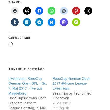
SHARE:
GEFÄLLT MIR:
Wird
geladen …
ÄHNLICHE BEITRÄGE
Livestream: RoboCup
RoboCup German Open
German Open SPL – So,
2017 @Home League
7. Mai 2017 – live aus
Livestream
Magdeburg
streaming by TechUnited
RoboCup German Open,
Eindhoven
Standard Platform
7. Mai 2017
League Sonntag, 7. Mai
In "English"