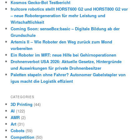
Kosmos Gecko-Bot Testbericht
fruitcore robotics stellt HORST600 G2 und HORST800 G2 vor
– neue Robotergeneration für mehr Leistung und
Wirtschaftlichkeit
Coming Soon: senseBox:basic – Digitale Bildung ab der
Grundschule
Artemis II – Wie Roboter den Weg zurück zum Mond
vorbereiten
Ein Roboter im MRT: neue Hilfe bei Gehirnoperationen
Drohnenverbot USA 2026: Aktuelle Gesetze, Hintergründe
und Auswirkungen für private Drohnenbesitzer
Paletten stapeln ohne Fahrer? Autonomer Gabelstapler von
igus macht die Logistik effizient
CATEGORIES
3D Printing
(44)
AI
(122)
AMR
(2)
Art
(31)
Cobots
(59)
Competition
(50)