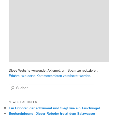
Diese Website verwendet Akismet, um Spam zu reduzieren.
Erfahre, wie deine Kommentardaten verarbeitet werden.
S
u
c
h
NEWEST ARTICLES
e
Ein Roboter, der schwimmt und fliegt wie ein Tauchvogel
n
Bootsreinigung: Dieser Roboter trotzt dem Salzwasser