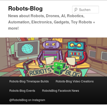
Zum
Robots-Blog
primären
Such
Inhalt
News about Robots, Drones, AI, Robotics,
springen
Automation, Electronics, Gadgets, Toy Robots +
more!
Hauptmenü
Robots-Blog Timelapse Builds
Robots-Blog Video Creations
Robots-Blog Events
RobotsBlog Facebook News
@RobotsBlog on Instagram