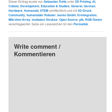
Dieser Eintrag wurde von
Sebastian Trella
unter
3D Printing
,
AI
,
Cobots
,
Development
,
Education & Studies
,
General
,
German
,
Hardware
,
Humanoid
,
STEM
veröffentlicht und mit
3D-Druck
,
Community
,
humanoider Roboter
,
isento GmbH
,
KI-Integration
,
Mikrofon-Array
,
modulare Struktur
,
Open Source
,
pib
,
RGB-Tasten
verschlagwortet. Setze ein Lesezeichen für den
Permalink
.
Write comment /
Kommentieren