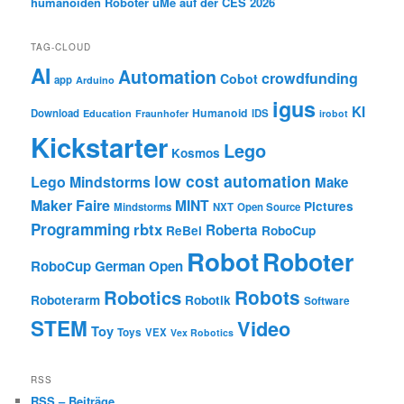
humanoiden Roboter uMe auf der CES 2026
TAG-CLOUD
AI
Automation
crowdfunding
Cobot
app
Arduino
igus
KI
Humanoid
Download
IDS
Education
Fraunhofer
irobot
Kickstarter
Lego
Kosmos
low cost automation
Lego Mindstorms
Make
Maker Faire
MINT
Pictures
Mindstorms
NXT
Open Source
Programming
rbtx
Roberta
ReBel
RoboCup
Robot
Roboter
RoboCup German Open
Robotics
Robots
Roboterarm
Robotik
Software
STEM
Video
Toy
Toys
VEX
Vex Robotics
RSS
RSS – Beiträge