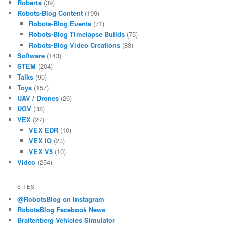
Roberta
(39)
Robots-Blog Content
(199)
Robots-Blog Events
(71)
Robots-Blog Timelapse Builds
(75)
Robots-Blog Video Creations
(88)
Software
(143)
STEM
(204)
Talks
(90)
Toys
(157)
UAV / Drones
(26)
UGV
(38)
VEX
(27)
VEX EDR
(10)
VEX IQ
(23)
VEX V5
(10)
Video
(254)
SITES
@RobotsBlog on Instagram
RobotsBlog Facebook News
Braitenberg Vehicles Simulator