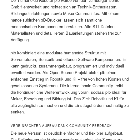
Der humanoide Roboter pib wurde von der Nürnberger isento
GmbH entwickelt und richtet sich an Technik-Enthusiasten,
Bildungseinrichtungen sowie Maker-Communities. Mit einem
handelsüblichen 3D-Drucker lassen sich sämtliche
mechanischen Komponenten herstellen. Alle STL-Dateien,
Materiallisten und detaillierten Bauanleitungen stehen frei zur
Verfügung.
pib kombiniert eine modulare humanoide Struktur mit
Servomotoren, Sensorik und offenen Software-Komponenten. Er
kann gedruckt, zusammengebaut, programmiert und individuell
erweitert werden. Als Open-Source-Projekt bietet pib einen
einfachen Einstieg in Robotik und KI – frei von hohen Kosten und
geschlossenen Systemen. Die internationale Community treibt
die kontinuierliche Weiterentwicklung voran, sodass pib ideal für
Maker, Forschung und Bildung ist. Das Ziel: Robotik und KI für
alle zugänglich zu machen und die Einstiegshürden nachhaltig zu
senken.
VEREINFACHTER AUFBAU DANK COMMUNITY-FEEDBACK
Die neue Version ist deutlich einfacher und flexibler aufgebaut.
Die Kalibrierung der Motoren wurde erleichtert, der Zugang zur