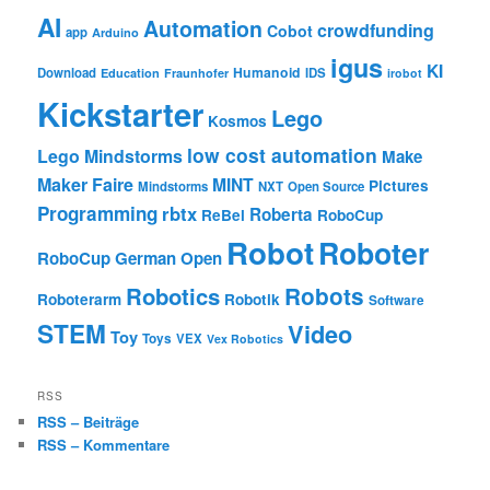
AI
Automation
crowdfunding
Cobot
app
Arduino
igus
KI
Humanoid
Download
IDS
Education
Fraunhofer
irobot
Kickstarter
Lego
Kosmos
low cost automation
Lego Mindstorms
Make
Maker Faire
MINT
Pictures
Mindstorms
NXT
Open Source
Programming
rbtx
Roberta
ReBel
RoboCup
Robot
Roboter
RoboCup German Open
Robotics
Robots
Roboterarm
Robotik
Software
STEM
Video
Toy
Toys
VEX
Vex Robotics
RSS
RSS – Beiträge
RSS – Kommentare