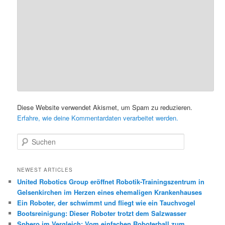
Diese Website verwendet Akismet, um Spam zu reduzieren.
Erfahre, wie deine Kommentardaten verarbeitet werden.
S
u
c
h
NEWEST ARTICLES
e
United Robotics Group eröffnet Robotik-Trainingszentrum in
n
Gelsenkirchen im Herzen eines ehemaligen Krankenhauses
Ein Roboter, der schwimmt und fliegt wie ein Tauchvogel
Bootsreinigung: Dieser Roboter trotzt dem Salzwasser
Sphero im Vergleich: Vom einfachen Roboterball zum