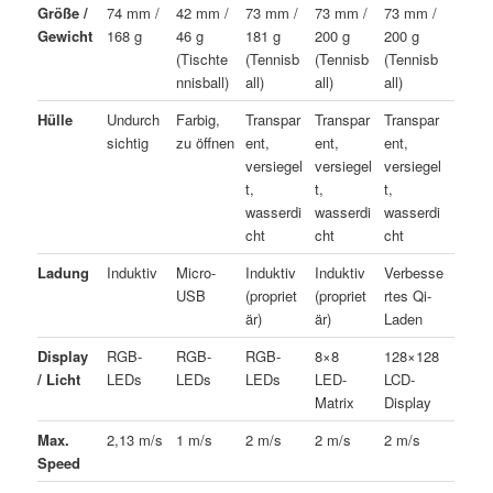
Größe /
74 mm /
42 mm /
73 mm /
73 mm /
73 mm /
Gewicht
168 g
46 g
181 g
200 g
200 g
(Tischte
(Tennisb
(Tennisb
(Tennisb
nnisball)
all)
all)
all)
Hülle
Undurch
Farbig,
Transpar
Transpar
Transpar
sichtig
zu öffnen
ent,
ent,
ent,
versiegel
versiegel
versiegel
t,
t,
t,
wasserdi
wasserdi
wasserdi
cht
cht
cht
Ladung
Induktiv
Micro-
Induktiv
Induktiv
Verbesse
USB
(propriet
(propriet
rtes Qi-
är)
är)
Laden
Display
RGB-
RGB-
RGB-
8×8
128×128
/ Licht
LEDs
LEDs
LEDs
LED-
LCD-
Matrix
Display
Max.
2,13 m/s
1 m/s
2 m/s
2 m/s
2 m/s
Speed