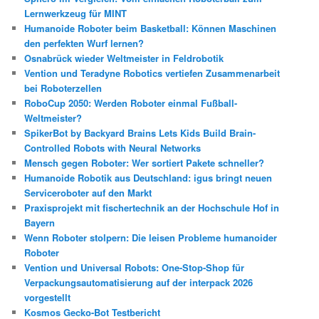
Lernwerkzeug für MINT
Humanoide Roboter beim Basketball: Können Maschinen
den perfekten Wurf lernen?
Osnabrück wieder Weltmeister in Feldrobotik
Vention und Teradyne Robotics vertiefen Zusammenarbeit
bei Roboterzellen
RoboCup 2050: Werden Roboter einmal Fußball-
Weltmeister?
SpikerBot by Backyard Brains Lets Kids Build Brain-
Controlled Robots with Neural Networks
Mensch gegen Roboter: Wer sortiert Pakete schneller?
Humanoide Robotik aus Deutschland: igus bringt neuen
Serviceroboter auf den Markt
Praxisprojekt mit fischertechnik an der Hochschule Hof in
Bayern
Wenn Roboter stolpern: Die leisen Probleme humanoider
Roboter
Vention und Universal Robots: One-Stop-Shop für
Verpackungsautomatisierung auf der interpack 2026
vorgestellt
Kosmos Gecko-Bot Testbericht