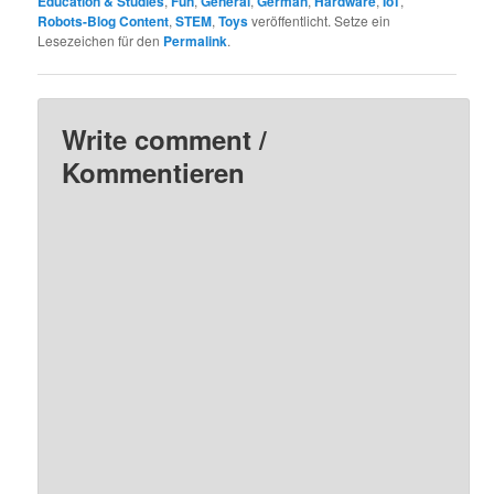
Education & Studies
,
Fun
,
General
,
German
,
Hardware
,
IoT
,
Robots-Blog Content
,
STEM
,
Toys
veröffentlicht. Setze ein
Lesezeichen für den
Permalink
.
Write comment /
Kommentieren