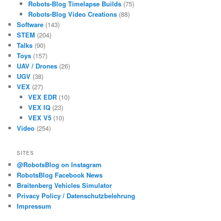
Robots-Blog Timelapse Builds
(75)
Robots-Blog Video Creations
(88)
Software
(143)
STEM
(204)
Talks
(90)
Toys
(157)
UAV / Drones
(26)
UGV
(38)
VEX
(27)
VEX EDR
(10)
VEX IQ
(23)
VEX V5
(10)
Video
(254)
SITES
@RobotsBlog on Instagram
RobotsBlog Facebook News
Braitenberg Vehicles Simulator
Privacy Policy / Datenschutzbelehrung
Impressum