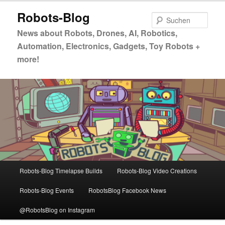
Zum
Robots-Blog
primären
Such
Inhalt
News about Robots, Drones, AI, Robotics,
springen
Automation, Electronics, Gadgets, Toy Robots +
more!
Hauptmenü
Robots-Blog Timelapse Builds
Robots-Blog Video Creations
Robots-Blog Events
RobotsBlog Facebook News
@RobotsBlog on Instagram