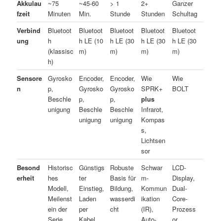
Akkulau
~75
~45-60
> 1
2+
Ganzer
fzeit
Minuten
Min.
Stunde
Stunden
Schultag
Verbind
Bluetoot
Bluetoot
Bluetoot
Bluetoot
Bluetoot
ung
h
h LE (10
h LE (30
h LE (30
h LE (30
(klassisc
m)
m)
m)
m)
h)
Sensore
Gyrosko
Encoder,
Encoder,
Wie
Wie
n
p,
Gyrosko
Gyrosko
SPRK+
BOLT
Beschle
p,
p,
plus
unigung
Beschle
Beschle
Infrarot,
unigung
unigung
Kompas
s,
Lichtsen
sor
Besond
Historisc
Günstigs
Robuste
Schwar
LCD-
erheit
hes
ter
Basis für
m-
Display,
Modell,
Einstieg,
Bildung,
Kommun
Dual-
Meilenst
Laden
wasserdi
ikation
Core-
ein der
per
cht
(IR),
Prozess
Serie
Kabel
Auto-
or,