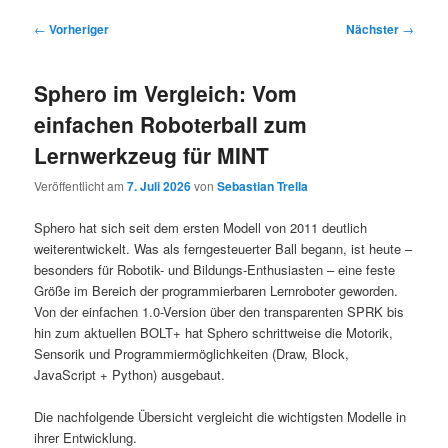
Beitragsnavigation
←
Vorheriger
Nächster
→
Sphero im Vergleich: Vom
einfachen Roboterball zum
Lernwerkzeug für MINT
Veröffentlicht am
7. Juli 2026
von
Sebastian Trella
Sphero hat sich seit dem ersten Modell von 2011 deutlich
weiterentwickelt. Was als ferngesteuerter Ball begann, ist heute –
besonders für Robotik- und Bildungs-Enthusiasten – eine feste
Größe im Bereich der programmierbaren Lernroboter geworden.
Von der einfachen 1.0-Version über den transparenten SPRK bis
hin zum aktuellen BOLT+ hat Sphero schrittweise die Motorik,
Sensorik und Programmiermöglichkeiten (Draw, Block,
JavaScript + Python) ausgebaut.
Die nachfolgende Übersicht vergleicht die wichtigsten Modelle in
ihrer Entwicklung.