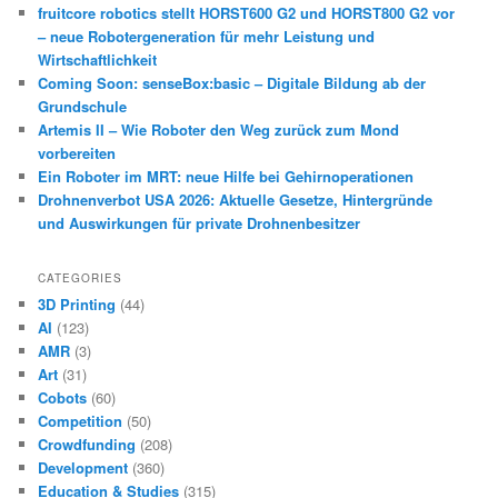
fruitcore robotics stellt HORST600 G2 und HORST800 G2 vor
– neue Robotergeneration für mehr Leistung und
Wirtschaftlichkeit
Coming Soon: senseBox:basic – Digitale Bildung ab der
Grundschule
Artemis II – Wie Roboter den Weg zurück zum Mond
vorbereiten
Ein Roboter im MRT: neue Hilfe bei Gehirnoperationen
Drohnenverbot USA 2026: Aktuelle Gesetze, Hintergründe
und Auswirkungen für private Drohnenbesitzer
CATEGORIES
3D Printing
(44)
AI
(123)
AMR
(3)
Art
(31)
Cobots
(60)
Competition
(50)
Crowdfunding
(208)
Development
(360)
Education & Studies
(315)