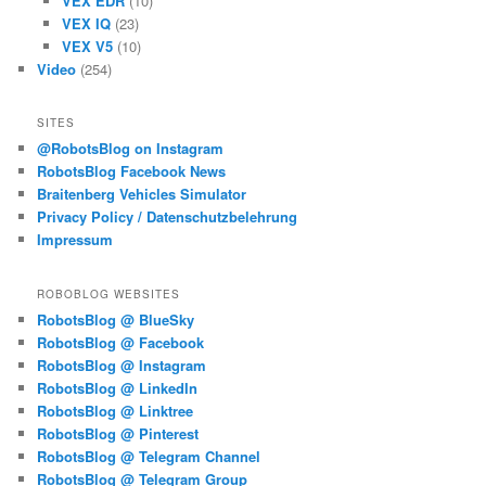
VEX EDR
(10)
VEX IQ
(23)
VEX V5
(10)
Video
(254)
SITES
@RobotsBlog on Instagram
RobotsBlog Facebook News
Braitenberg Vehicles Simulator
Privacy Policy / Datenschutzbelehrung
Impressum
ROBOBLOG WEBSITES
RobotsBlog @ BlueSky
RobotsBlog @ Facebook
RobotsBlog @ Instagram
RobotsBlog @ LinkedIn
RobotsBlog @ Linktree
RobotsBlog @ Pinterest
RobotsBlog @ Telegram Channel
RobotsBlog @ Telegram Group