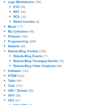
Lego Mindstorms
(106)
EV3
(39)
NXT
(54)
RCX
(12)
Robot Inventor
(8)
Music
(17)
My Collection
(69)
Pictures
(164)
Programming
(208)
Roberta
(39)
Robots-Blog Content
(199)
Robots-Blog Events
(71)
Robots-Blog Timelapse Builds
(75)
Robots-Blog Video Creations
(88)
Software
(143)
STEM
(204)
Talks
(90)
Toys
(157)
UAV / Drones
(26)
UGV
(38)
VEX
(27)