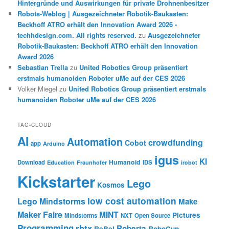
Hintergründe und Auswirkungen für private Drohnenbesitzer
Robots-Weblog | Ausgezeichneter Robotik-Baukasten:
Beckhoff ATRO erhält den Innovation Award 2026 -
techhdesign.com. All rights reserved.
zu
Ausgezeichneter
Robotik-Baukasten: Beckhoff ATRO erhält den Innovation
Award 2026
Sebastian Trella
zu
United Robotics Group präsentiert
erstmals humanoiden Roboter uMe auf der CES 2026
Volker Miegel
zu
United Robotics Group präsentiert erstmals
humanoiden Roboter uMe auf der CES 2026
TAG-CLOUD
AI
Automation
crowdfunding
Cobot
app
Arduino
igus
KI
Humanoid
Download
IDS
Education
Fraunhofer
irobot
Kickstarter
Lego
Kosmos
low cost automation
Lego Mindstorms
Make
Maker Faire
MINT
Pictures
Mindstorms
NXT
Open Source
Programming
rbtx
Roberta
ReBel
RoboCup