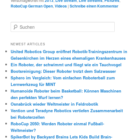
Verschlagwortet mit
2013
,
Live Stream
,
Live Streams
,
Pictures
,
RoboCup German Open
,
Videos
|
Schreibe einen Kommentar
S
u
c
h
NEWEST ARTICLES
e
United Robotics Group eröffnet Robotik-Trainingszentrum in
n
Gelsenkirchen im Herzen eines ehemaligen Krankenhauses
Ein Roboter, der schwimmt und fliegt wie ein Tauchvogel
Bootsreinigung: Dieser Roboter trotzt dem Salzwasser
Sphero im Vergleich: Vom einfachen Roboterball zum
Lernwerkzeug für MINT
Humanoide Roboter beim Basketball: Können Maschinen
den perfekten Wurf lernen?
Osnabrück wieder Weltmeister in Feldrobotik
Vention und Teradyne Robotics vertiefen Zusammenarbeit
bei Roboterzellen
RoboCup 2050: Werden Roboter einmal Fußball-
Weltmeister?
SpikerBot by Backyard Brains Lets Kids Build Brain-