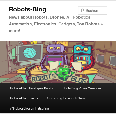
Zum
Zum
Robots-Blog
primären
sekundären
Such
Inhalt
Inhalt
News about Robots, Drones, AI, Robotics,
springen
springen
Automation, Electronics, Gadgets, Toy Robots +
more!
Hauptmenü
Robots-Blog Timelapse Builds
Robots-Blog Video Creations
Robots-Blog Events
RobotsBlog Facebook News
@RobotsBlog on Instagram