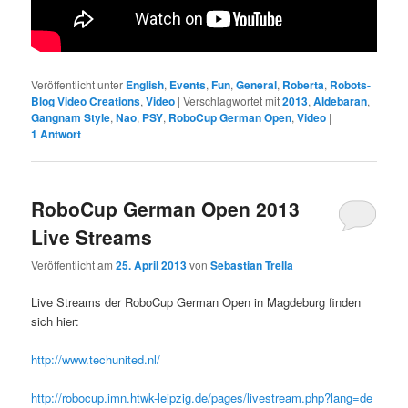
Veröffentlicht unter
English
,
Events
,
Fun
,
General
,
Roberta
,
Robots-
Blog Video Creations
,
Video
|
Verschlagwortet mit
2013
,
Aldebaran
,
Gangnam Style
,
Nao
,
PSY
,
RoboCup German Open
,
Video
|
1
Antwort
RoboCup German Open 2013
Live Streams
Veröffentlicht am
25. April 2013
von
Sebastian Trella
Live Streams der RoboCup German Open in Magdeburg finden
sich hier:
http://www.techunited.nl/
http://robocup.imn.htwk-leipzig.de/pages/livestream.php?lang=de