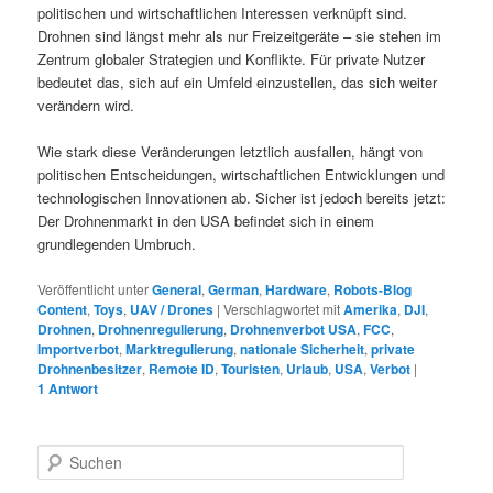
politischen und wirtschaftlichen Interessen verknüpft sind.
Drohnen sind längst mehr als nur Freizeitgeräte – sie stehen im
Zentrum globaler Strategien und Konflikte. Für private Nutzer
bedeutet das, sich auf ein Umfeld einzustellen, das sich weiter
verändern wird.
Wie stark diese Veränderungen letztlich ausfallen, hängt von
politischen Entscheidungen, wirtschaftlichen Entwicklungen und
technologischen Innovationen ab. Sicher ist jedoch bereits jetzt:
Der Drohnenmarkt in den USA befindet sich in einem
grundlegenden Umbruch.
Veröffentlicht unter
General
,
German
,
Hardware
,
Robots-Blog
Content
,
Toys
,
UAV / Drones
|
Verschlagwortet mit
Amerika
,
DJI
,
Drohnen
,
Drohnenregulierung
,
Drohnenverbot USA
,
FCC
,
Importverbot
,
Marktregulierung
,
nationale Sicherheit
,
private
Drohnenbesitzer
,
Remote ID
,
Touristen
,
Urlaub
,
USA
,
Verbot
|
1
Antwort
S
u