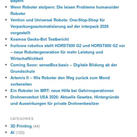
Bayern
Wenn Roboter stolpern: Die leisen Probleme humanoider
Roboter
Vention und Universal Robots: One-Stop-Shop für
Verpackungsautomatisierung auf der interpack 2026
vorgestellt
Kosmos Gecko-Bot Testbericht
fruitcore robotics stellt HORST600 G2 und HORST800 G2 vor
– neue Robotergeneration für mehr Leistung und
Wirtschaftlichkeit
Coming Soon: senseBox:basic – Digitale Bildung ab der
Grundschule
Artemis II – Wie Roboter den Weg zurück zum Mond
vorbereiten
Ein Roboter im MRT: neue Hilfe bei Gehirnoperationen
Drohnenverbot USA 2026: Aktuelle Gesetze, Hintergründe
und Auswirkungen für private Drohnenbesitzer
CATEGORIES
3D Printing
(44)
AI
(123)