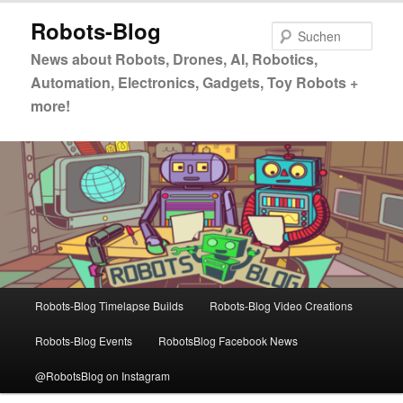
Zum
Zum
Robots-Blog
primären
sekundären
Such
Inhalt
Inhalt
News about Robots, Drones, AI, Robotics,
springen
springen
Automation, Electronics, Gadgets, Toy Robots +
more!
Hauptmenü
Robots-Blog Timelapse Builds
Robots-Blog Video Creations
Robots-Blog Events
RobotsBlog Facebook News
@RobotsBlog on Instagram