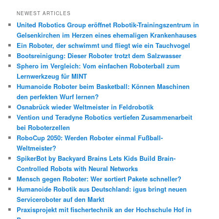
c
h
NEWEST ARTICLES
e
United Robotics Group eröffnet Robotik-Trainingszentrum in
n
Gelsenkirchen im Herzen eines ehemaligen Krankenhauses
Ein Roboter, der schwimmt und fliegt wie ein Tauchvogel
Bootsreinigung: Dieser Roboter trotzt dem Salzwasser
Sphero im Vergleich: Vom einfachen Roboterball zum
Lernwerkzeug für MINT
Humanoide Roboter beim Basketball: Können Maschinen
den perfekten Wurf lernen?
Osnabrück wieder Weltmeister in Feldrobotik
Vention und Teradyne Robotics vertiefen Zusammenarbeit
bei Roboterzellen
RoboCup 2050: Werden Roboter einmal Fußball-
Weltmeister?
SpikerBot by Backyard Brains Lets Kids Build Brain-
Controlled Robots with Neural Networks
Mensch gegen Roboter: Wer sortiert Pakete schneller?
Humanoide Robotik aus Deutschland: igus bringt neuen
Serviceroboter auf den Markt
Praxisprojekt mit fischertechnik an der Hochschule Hof in