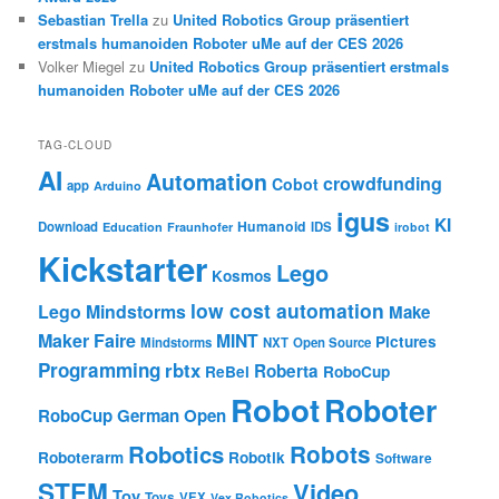
Sebastian Trella
zu
United Robotics Group präsentiert
erstmals humanoiden Roboter uMe auf der CES 2026
Volker Miegel
zu
United Robotics Group präsentiert erstmals
humanoiden Roboter uMe auf der CES 2026
TAG-CLOUD
AI
Automation
crowdfunding
Cobot
app
Arduino
igus
KI
Humanoid
Download
IDS
Education
Fraunhofer
irobot
Kickstarter
Lego
Kosmos
low cost automation
Lego Mindstorms
Make
Maker Faire
MINT
Pictures
Mindstorms
NXT
Open Source
Programming
rbtx
Roberta
ReBel
RoboCup
Robot
Roboter
RoboCup German Open
Robotics
Robots
Roboterarm
Robotik
Software
STEM
Video
Toy
Toys
VEX
Vex Robotics