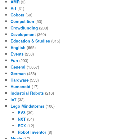
AMR
(3)
Art
(31)
Cobots
(60)
Competition
(50)
Crowdfunding
(208)
Development
(360)
Education & Studies
(315)
English
(665)
Events
(258)
Fun
(293)
General
(1.057)
German
(458)
Hardware
(553)
Humanoid
(17)
Industrial Robots
(216)
IoT
(32)
Lego Mindstorms
(106)
EV3
(39)
NXT
(54)
RCX
(12)
Robot Inventor
(8)
Music
(17)