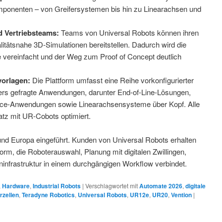
mponenten – von Greifersystemen bis hin zu Linearachsen und
d Vertriebsteams:
Teams von Universal Robots können ihren
itätsnahe 3D-Simulationen bereitstellen. Dadurch wird die
vereinfacht und der Weg zum Proof of Concept deutlich
vorlagen:
Die Plattform umfasst eine Reihe vorkonfigurierter
ers gefragte Anwendungen, darunter End-of-Line-Lösungen,
ce-Anwendungen sowie Linearachsensysteme über Kopf. Alle
atz mit UR-Cobots optimiert.
und Europa eingeführt. Kunden von Universal Robots erhalten
form, die Roboterauswahl, Planung mit digitalen Zwillingen,
nfrastruktur in einem durchgängigen Workflow verbindet.
,
Hardware
,
Industrial Robots
|
Verschlagwortet mit
Automate 2026
,
digitale
rzellen
,
Teradyne Robotics
,
Universal Robots
,
UR12e
,
UR20
,
Vention
|