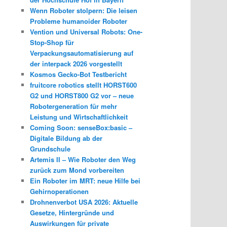
Wenn Roboter stolpern: Die leisen
Probleme humanoider Roboter
Vention und Universal Robots: One-
Stop-Shop für
Verpackungsautomatisierung auf
der interpack 2026 vorgestellt
Kosmos Gecko-Bot Testbericht
fruitcore robotics stellt HORST600
G2 und HORST800 G2 vor – neue
Robotergeneration für mehr
Leistung und Wirtschaftlichkeit
Coming Soon: senseBox:basic –
Digitale Bildung ab der
Grundschule
Artemis II – Wie Roboter den Weg
zurück zum Mond vorbereiten
Ein Roboter im MRT: neue Hilfe bei
Gehirnoperationen
Drohnenverbot USA 2026: Aktuelle
Gesetze, Hintergründe und
Auswirkungen für private