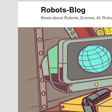
Zum
Zum
Robots-Blog
primären
sekundären
Inhalt
Inhalt
News about Robots, Drones, AI, Robot
springen
springen