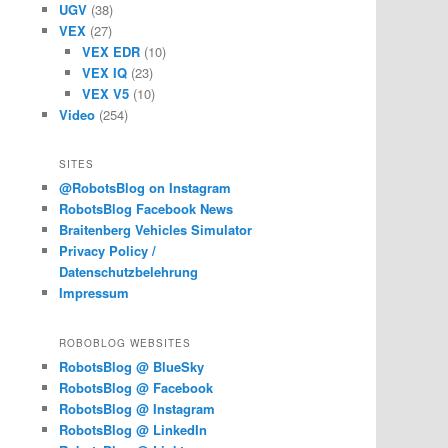
UGV
(38)
VEX
(27)
VEX EDR
(10)
VEX IQ
(23)
VEX V5
(10)
Video
(254)
SITES
@RobotsBlog on Instagram
RobotsBlog Facebook News
Braitenberg Vehicles Simulator
Privacy Policy /
Datenschutzbelehrung
Impressum
ROBOBLOG WEBSITES
RobotsBlog @ BlueSky
RobotsBlog @ Facebook
RobotsBlog @ Instagram
RobotsBlog @ LinkedIn