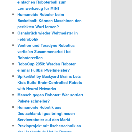
einfachen Roboterball zum
Lernwerkzeug für MINT
Humanoide Roboter beim
Basketball: Können Maschinen den
perfekten Wurf lernen?
Osnabrück wieder Weltmeister in
Feldrobotik
Vention und Teradyne Robotics
vertiefen Zusammenarbeit bei
Roboterzellen
RoboCup 2050: Werden Roboter
einmal Fußball-Weltmeister?
SpikerBot by Backyard Brains Lets
Kids Build Brain-Controlled Robots
with Neural Networks
Mensch gegen Roboter: Wer sortiert
Pakete schneller?
Humanoide Robotik aus
Deutschland: igus bringt neuen
Serviceroboter auf den Markt
Praxisprojekt mit fischertechnik an
der Hochschule Hof in Bayern