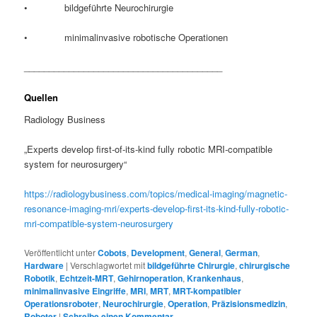
• bildgeführte Neurochirurgie
• minimalinvasive robotische Operationen
________________________________________
Quellen
Radiology Business
„Experts develop first-of-its-kind fully robotic MRI-compatible
system for neurosurgery“
https://radiologybusiness.com/topics/medical-imaging/magnetic-
resonance-imaging-mri/experts-develop-first-its-kind-fully-robotic-
mri-compatible-system-neurosurgery
Veröffentlicht unter
Cobots
,
Development
,
General
,
German
,
Hardware
|
Verschlagwortet mit
bildgeführte Chirurgie
,
chirurgische
Robotik
,
Echtzeit-MRT
,
Gehirnoperation
,
Krankenhaus
,
minimalinvasive Eingriffe
,
MRI
,
MRT
,
MRT-kompatibler
Operationsroboter
,
Neurochirurgie
,
Operation
,
Präzisionsmedizin
,
Roboter
|
Schreibe einen Kommentar