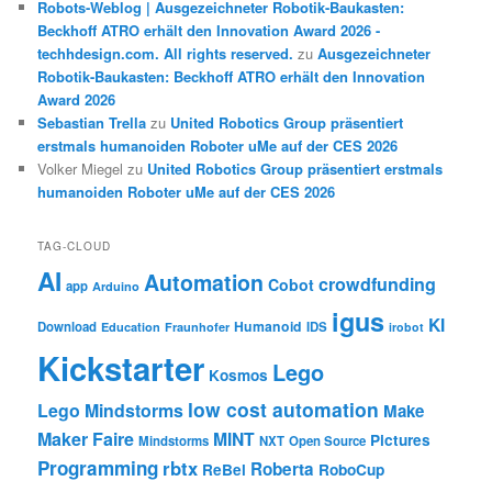
Robots-Weblog | Ausgezeichneter Robotik-Baukasten:
Beckhoff ATRO erhält den Innovation Award 2026 -
techhdesign.com. All rights reserved.
zu
Ausgezeichneter
Robotik-Baukasten: Beckhoff ATRO erhält den Innovation
Award 2026
Sebastian Trella
zu
United Robotics Group präsentiert
erstmals humanoiden Roboter uMe auf der CES 2026
Volker Miegel
zu
United Robotics Group präsentiert erstmals
humanoiden Roboter uMe auf der CES 2026
TAG-CLOUD
AI
Automation
crowdfunding
Cobot
app
Arduino
igus
KI
Humanoid
Download
IDS
Education
Fraunhofer
irobot
Kickstarter
Lego
Kosmos
low cost automation
Lego Mindstorms
Make
Maker Faire
MINT
Pictures
Mindstorms
NXT
Open Source
Programming
rbtx
Roberta
ReBel
RoboCup