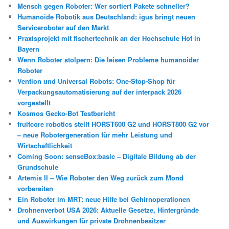
Mensch gegen Roboter: Wer sortiert Pakete schneller?
Humanoide Robotik aus Deutschland: igus bringt neuen
Serviceroboter auf den Markt
Praxisprojekt mit fischertechnik an der Hochschule Hof in
Bayern
Wenn Roboter stolpern: Die leisen Probleme humanoider
Roboter
Vention und Universal Robots: One-Stop-Shop für
Verpackungsautomatisierung auf der interpack 2026
vorgestellt
Kosmos Gecko-Bot Testbericht
fruitcore robotics stellt HORST600 G2 und HORST800 G2 vor
– neue Robotergeneration für mehr Leistung und
Wirtschaftlichkeit
Coming Soon: senseBox:basic – Digitale Bildung ab der
Grundschule
Artemis II – Wie Roboter den Weg zurück zum Mond
vorbereiten
Ein Roboter im MRT: neue Hilfe bei Gehirnoperationen
Drohnenverbot USA 2026: Aktuelle Gesetze, Hintergründe
und Auswirkungen für private Drohnenbesitzer