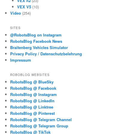
VEX IQ
(23)
VEX V5
(10)
Video
(254)
SITES
@RobotsBlog on Instagram
RobotsBlog Facebook News
Braitenberg Vehicles Simulator
Privacy Policy / Datenschutzbelehrung
Impressum
ROBOBLOG WEBSITES
RobotsBlog @ BlueSky
RobotsBlog @ Facebook
RobotsBlog @ Instagram
RobotsBlog @ LinkedIn
RobotsBlog @ Linktree
RobotsBlog @ Pinterest
RobotsBlog @ Telegram Channel
RobotsBlog @ Telegram Group
RobotsBlog @ TikTok