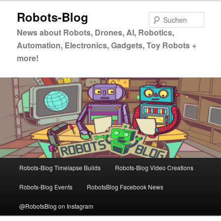
Zum
Zum
Robots-Blog
primären
sekundären
Such
Inhalt
Inhalt
News about Robots, Drones, AI, Robotics,
springen
springen
Automation, Electronics, Gadgets, Toy Robots +
more!
Hauptmenü
Robots-Blog Timelapse Builds
Robots-Blog Video Creations
Robots-Blog Events
RobotsBlog Facebook News
@RobotsBlog on Instagram