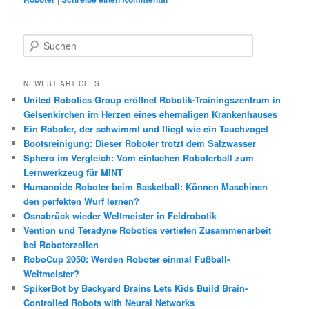
S
u
c
h
NEWEST ARTICLES
e
United Robotics Group eröffnet Robotik-Trainingszentrum in
n
Gelsenkirchen im Herzen eines ehemaligen Krankenhauses
Ein Roboter, der schwimmt und fliegt wie ein Tauchvogel
Bootsreinigung: Dieser Roboter trotzt dem Salzwasser
Sphero im Vergleich: Vom einfachen Roboterball zum
Lernwerkzeug für MINT
Humanoide Roboter beim Basketball: Können Maschinen
den perfekten Wurf lernen?
Osnabrück wieder Weltmeister in Feldrobotik
Vention und Teradyne Robotics vertiefen Zusammenarbeit
bei Roboterzellen
RoboCup 2050: Werden Roboter einmal Fußball-
Weltmeister?
SpikerBot by Backyard Brains Lets Kids Build Brain-
Controlled Robots with Neural Networks