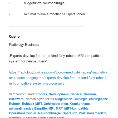
• bildgeführte Neurochirurgie
• minimalinvasive robotische Operationen
________________________________________
Quellen
Radiology Business
„Experts develop first-of-its-kind fully robotic MRI-compatible
system for neurosurgery“
https://radiologybusiness.com/topics/medical-imaging/magnetic-
resonance-imaging-mri/experts-develop-first-its-kind-fully-robotic-
mri-compatible-system-neurosurgery
Veröffentlicht unter
Cobots
,
Development
,
General
,
German
,
Hardware
|
Verschlagwortet mit
bildgeführte Chirurgie
,
chirurgische
Robotik
,
Echtzeit-MRT
,
Gehirnoperation
,
Krankenhaus
,
minimalinvasive Eingriffe
,
MRI
,
MRT
,
MRT-kompatibler
Operationsroboter
,
Neurochirurgie
,
Operation
,
Präzisionsmedizin
,
Roboter
|
Schreibe einen Kommentar