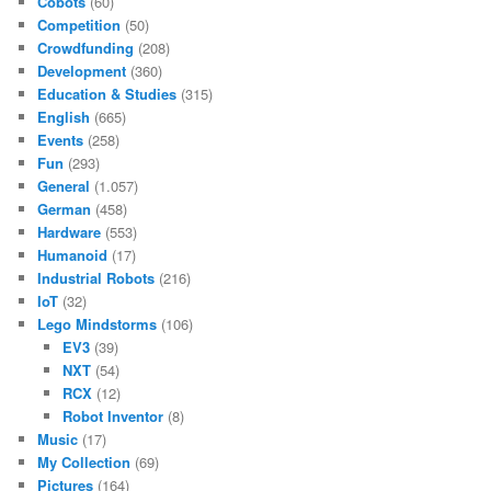
Cobots
(60)
Competition
(50)
Crowdfunding
(208)
Development
(360)
Education & Studies
(315)
English
(665)
Events
(258)
Fun
(293)
General
(1.057)
German
(458)
Hardware
(553)
Humanoid
(17)
Industrial Robots
(216)
IoT
(32)
Lego Mindstorms
(106)
EV3
(39)
NXT
(54)
RCX
(12)
Robot Inventor
(8)
Music
(17)
My Collection
(69)
Pictures
(164)