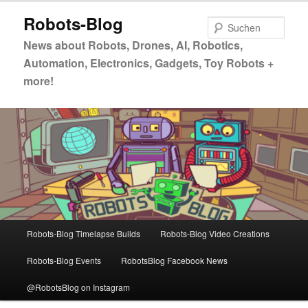
Zum
Zum
Robots-Blog
primären
sekundären
Such
Inhalt
Inhalt
News about Robots, Drones, AI, Robotics,
springen
springen
Automation, Electronics, Gadgets, Toy Robots +
more!
Hauptmenü
Robots-Blog Timelapse Builds
Robots-Blog Video Creations
Robots-Blog Events
RobotsBlog Facebook News
@RobotsBlog on Instagram