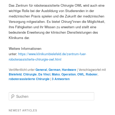
Das Zentrum für roboterassistierte Chirurgie OWL wird auch eine
wichtige Rolle bei der Ausbildung von Studierenden in der
medizinischen Praxis spielen und die Zukunft der medizinischen
Versorgung mitgestalten. Es bietet Chirurg*innen die Möglichkeit,
ihre Fähigkeiten und ihr Wissen zu erweitern und stellt eine
bedeutende Erweiterung der klinischen Dienstleistungen des
Klinikums dar.
Weitere Informationen
unter:
https://www.klinikumbielefeld.de/zentrum-fuer-
roboterassistierte-chirurgie-owl.html
Veröffentlicht unter
General
,
German
,
Hardware
|
Verschlagwortet mit
Bielefeld
,
Chirurgie
,
Da Vinci
,
Mako
,
Operation
,
OWL
,
Roboter
,
roboterassistierte Chirurgie
|
3
Antworten
S
u
c
h
NEWEST ARTICLES
e