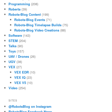
Programming
(208)
Roberta
(39)
Robots-Blog Content
(199)
Robots-Blog Events
(71)
Robots-Blog Timelapse Builds
(75)
Robots-Blog Video Creations
(88)
Software
(143)
STEM
(204)
Talks
(90)
Toys
(157)
UAV / Drones
(26)
UGV
(38)
VEX
(27)
VEX EDR
(10)
VEX IQ
(23)
VEX V5
(10)
Video
(254)
SITES
@RobotsBlog on Instagram
RobotsBlog Facebook News