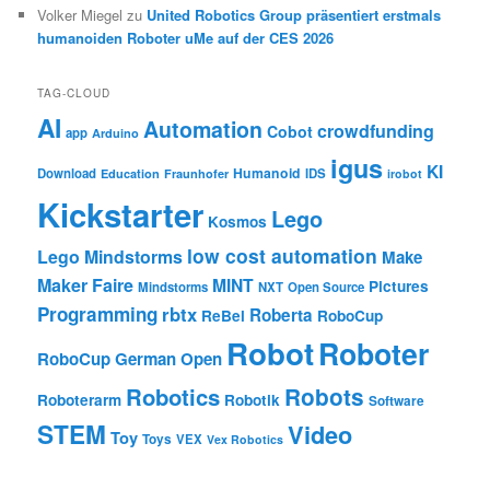
Volker Miegel
zu
United Robotics Group präsentiert erstmals
humanoiden Roboter uMe auf der CES 2026
TAG-CLOUD
AI
Automation
crowdfunding
Cobot
app
Arduino
igus
KI
Humanoid
Download
IDS
Education
Fraunhofer
irobot
Kickstarter
Lego
Kosmos
low cost automation
Lego Mindstorms
Make
Maker Faire
MINT
Pictures
Mindstorms
NXT
Open Source
Programming
rbtx
Roberta
ReBel
RoboCup
Robot
Roboter
RoboCup German Open
Robotics
Robots
Roboterarm
Robotik
Software
STEM
Video
Toy
Toys
VEX
Vex Robotics