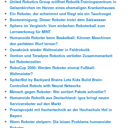
United Robotics Group eröffnet Robotik-Trainingszentrum in
n
Gelsenkirchen im Herzen eines ehemaligen Krankenhauses
Ein Roboter, der schwimmt und fliegt wie ein Tauchvogel
Bootsreinigung: Dieser Roboter trotzt dem Salzwasser
Sphero im Vergleich: Vom einfachen Roboterball zum
Lernwerkzeug für MINT
Humanoide Roboter beim Basketball: Können Maschinen
den perfekten Wurf lernen?
Osnabrück wieder Weltmeister in Feldrobotik
Vention und Teradyne Robotics vertiefen Zusammenarbeit
bei Roboterzellen
RoboCup 2050: Werden Roboter einmal Fußball-
Weltmeister?
SpikerBot by Backyard Brains Lets Kids Build Brain-
Controlled Robots with Neural Networks
Mensch gegen Roboter: Wer sortiert Pakete schneller?
Humanoide Robotik aus Deutschland: igus bringt neuen
Serviceroboter auf den Markt
Praxisprojekt mit fischertechnik an der Hochschule Hof in
Bayern
Wenn Roboter stolpern: Die leisen Probleme humanoider
Roboter