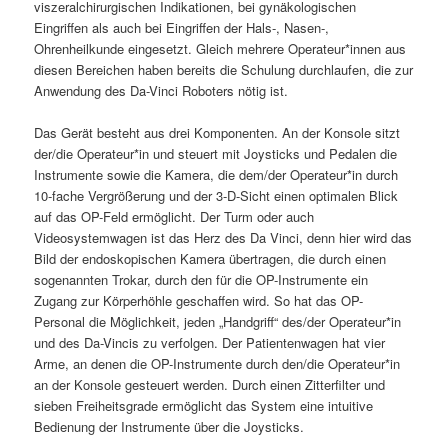
viszeralchirurgischen Indikationen, bei gynäkologischen
Eingriffen als auch bei Eingriffen der Hals-, Nasen-,
Ohrenheilkunde eingesetzt. Gleich mehrere Operateur*innen aus
diesen Bereichen haben bereits die Schulung durchlaufen, die zur
Anwendung des Da-Vinci Roboters nötig ist.
Das Gerät besteht aus drei Komponenten. An der Konsole sitzt
der/die Operateur*in und steuert mit Joysticks und Pedalen die
Instrumente sowie die Kamera, die dem/der Operateur*in durch
10-fache Vergrößerung und der 3-D-Sicht einen optimalen Blick
auf das OP-Feld ermöglicht. Der Turm oder auch
Videosystemwagen ist das Herz des Da Vinci, denn hier wird das
Bild der endoskopischen Kamera übertragen, die durch einen
sogenannten Trokar, durch den für die OP-Instrumente ein
Zugang zur Körperhöhle geschaffen wird. So hat das OP-
Personal die Möglichkeit, jeden „Handgriff“ des/der Operateur*in
und des Da-Vincis zu verfolgen. Der Patientenwagen hat vier
Arme, an denen die OP-Instrumente durch den/die Operateur*in
an der Konsole gesteuert werden. Durch einen Zitterfilter und
sieben Freiheitsgrade ermöglicht das System eine intuitive
Bedienung der Instrumente über die Joysticks.