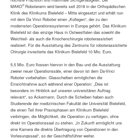
©
MAKO
Roboterarm wird bereits seit 2018 in der Orthopädischen
Klinik des Klinikums Bielefeld – Mitte eingesetzt und erhält nun
mit dem Da Vinci Roboter einen „Kollegen“, der zu den
modernsten Operationssystemen in Europa gehört. Das Klinikum
Bielefeld ist das einzige Haus in Ostwestfalen das sowohl die
Weichteil- als auch die Knochenchirurgie roboterassistiert
realisiert. Für die Ausstattung des Zentrums für roboterassistierte
Chirurgie investierte das Klinikum Bielefeld 10 Mio. Euro.
5,5 Mio. Euro flossen hiervon in den Bau und die Ausstattung
zweier neuer Operationssäle, einer davon ist dem Da-Vinci
Roboter vorbehalten. Glasscheiben ermöglichen die
Einsichtnahme auch während einer Operation: „Dies ist
besonders im Hinblick auf unseren universitären Auftrag
relevant“, so Ackermann. Durch die Scheiben haben auch
Studierende der medizinischen Fakultät der Universität Bielefeld,
die einen Teil ihrer Praxisphasen am Klinikum Bielefeld
verbringen, die Möglichkeit, die Operation zu verfolgen, ohne
direkt im Operationssaal zu stehen. „In Zukunft ermöglicht uns
eine Kamera die direkte Übertragung von Operationen in den
Vorlesungssaal“, so der Geschäftsführer weiter.