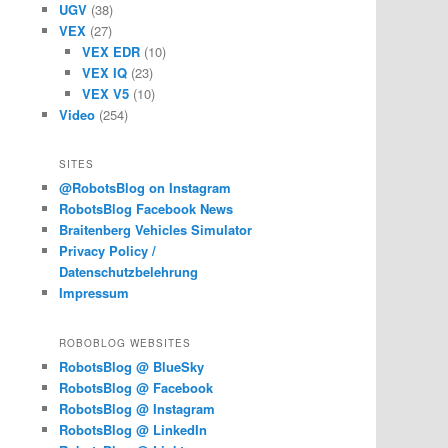
UGV
(38)
VEX
(27)
VEX EDR
(10)
VEX IQ
(23)
VEX V5
(10)
Video
(254)
SITES
@RobotsBlog on Instagram
RobotsBlog Facebook News
Braitenberg Vehicles Simulator
Privacy Policy /
Datenschutzbelehrung
Impressum
ROBOBLOG WEBSITES
RobotsBlog @ BlueSky
RobotsBlog @ Facebook
RobotsBlog @ Instagram
RobotsBlog @ LinkedIn