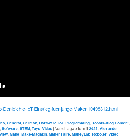
-Der-leichte-IoT-Einstieg-fuer-junge-Maker-10498312.html
ies
,
General
,
German
,
Hardware
,
IoT
,
Programming
,
Robots-Blog Content
,
s
,
Software
,
STEM
,
Toys
,
Video
|
Verschlagwortet mit
2025
,
Alexander
rview
,
Make
,
Make-Magazin
,
Maker Faire
,
MakeyLab
,
Roboter
,
Video
|