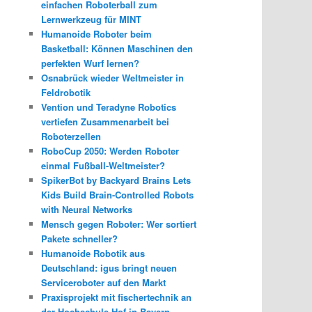
einfachen Roboterball zum
Lernwerkzeug für MINT
Humanoide Roboter beim
Basketball: Können Maschinen den
perfekten Wurf lernen?
Osnabrück wieder Weltmeister in
Feldrobotik
Vention und Teradyne Robotics
vertiefen Zusammenarbeit bei
Roboterzellen
RoboCup 2050: Werden Roboter
einmal Fußball-Weltmeister?
SpikerBot by Backyard Brains Lets
Kids Build Brain-Controlled Robots
with Neural Networks
Mensch gegen Roboter: Wer sortiert
Pakete schneller?
Humanoide Robotik aus
Deutschland: igus bringt neuen
Serviceroboter auf den Markt
Praxisprojekt mit fischertechnik an
der Hochschule Hof in Bayern