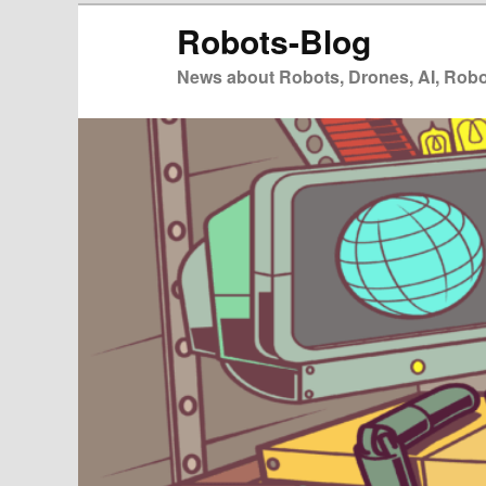
Zum
Zum
Robots-Blog
primären
sekundären
Inhalt
Inhalt
News about Robots, Drones, AI, Robot
springen
springen