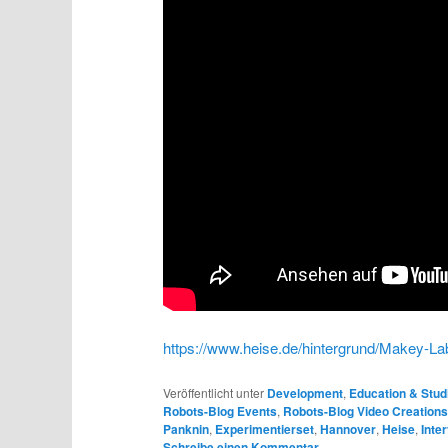
https://www.heise.de/hintergrund/Makey-Lab
Veröffentlicht unter
Development
,
Education & Stud
Robots-Blog Events
,
Robots-Blog Video Creation
Panknin
,
Experimentierset
,
Hannover
,
Heise
,
Inte
Schreibe einen Kommentar