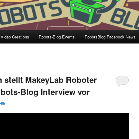
 Video Creations
Robots-Blog Events
RobotsBlog Facebook News
 stellt MakeyLab Roboter
bots-Blog Interview vor
lla