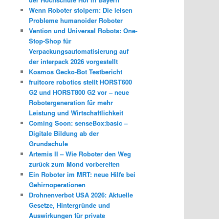
Wenn Roboter stolpern: Die leisen
Probleme humanoider Roboter
Vention und Universal Robots: One-
Stop-Shop für
Verpackungsautomatisierung auf
der interpack 2026 vorgestellt
Kosmos Gecko-Bot Testbericht
fruitcore robotics stellt HORST600
G2 und HORST800 G2 vor – neue
Robotergeneration für mehr
Leistung und Wirtschaftlichkeit
Coming Soon: senseBox:basic –
Digitale Bildung ab der
Grundschule
Artemis II – Wie Roboter den Weg
zurück zum Mond vorbereiten
Ein Roboter im MRT: neue Hilfe bei
Gehirnoperationen
Drohnenverbot USA 2026: Aktuelle
Gesetze, Hintergründe und
Auswirkungen für private