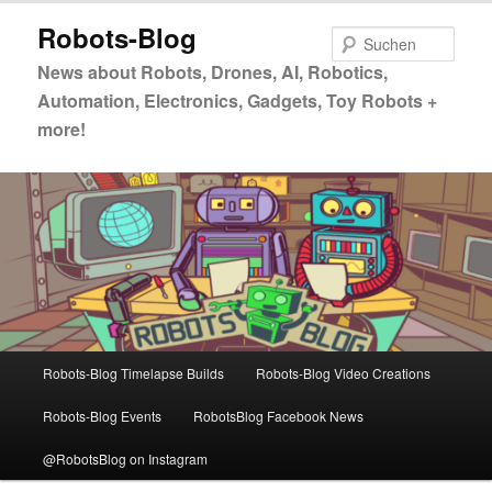
Zum
Zum
Robots-Blog
primären
sekundären
Such
Inhalt
Inhalt
News about Robots, Drones, AI, Robotics,
springen
springen
Automation, Electronics, Gadgets, Toy Robots +
more!
Hauptmenü
Robots-Blog Timelapse Builds
Robots-Blog Video Creations
Robots-Blog Events
RobotsBlog Facebook News
@RobotsBlog on Instagram