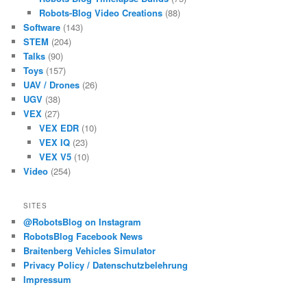
Robots-Blog Video Creations
(88)
Software
(143)
STEM
(204)
Talks
(90)
Toys
(157)
UAV / Drones
(26)
UGV
(38)
VEX
(27)
VEX EDR
(10)
VEX IQ
(23)
VEX V5
(10)
Video
(254)
SITES
@RobotsBlog on Instagram
RobotsBlog Facebook News
Braitenberg Vehicles Simulator
Privacy Policy / Datenschutzbelehrung
Impressum