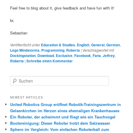
Feel free to blog about it, give feedback and have fun with it!
br,
Sebastian
Veröffentlicht unter
Education & Studies
,
English
,
General
,
German
,
Lego Mindstorms
,
Programming
,
Roberta
|
Verschlagwortet mit
Dockingstation
,
Download
,
Exclusive
,
Facebook
,
Fans
,
Jeffrey
,
Roberta
|
Schreibe einen Kommentar
S
u
c
h
NEWEST ARTICLES
e
United Robotics Group eröffnet Robotik-Trainingszentrum in
n
Gelsenkirchen im Herzen eines ehemaligen Krankenhauses
Ein Roboter, der schwimmt und fliegt wie ein Tauchvogel
Bootsreinigung: Dieser Roboter trotzt dem Salzwasser
Sphero im Vergleich: Vom einfachen Roboterball zum