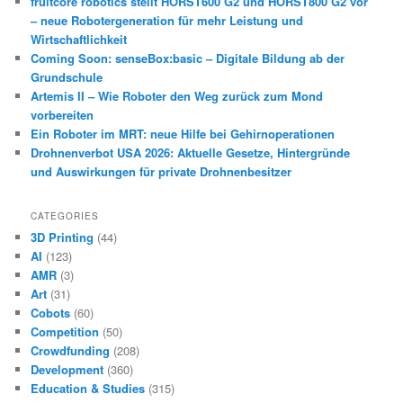
fruitcore robotics stellt HORST600 G2 und HORST800 G2 vor
– neue Robotergeneration für mehr Leistung und
Wirtschaftlichkeit
Coming Soon: senseBox:basic – Digitale Bildung ab der
Grundschule
Artemis II – Wie Roboter den Weg zurück zum Mond
vorbereiten
Ein Roboter im MRT: neue Hilfe bei Gehirnoperationen
Drohnenverbot USA 2026: Aktuelle Gesetze, Hintergründe
und Auswirkungen für private Drohnenbesitzer
CATEGORIES
3D Printing
(44)
AI
(123)
AMR
(3)
Art
(31)
Cobots
(60)
Competition
(50)
Crowdfunding
(208)
Development
(360)
Education & Studies
(315)