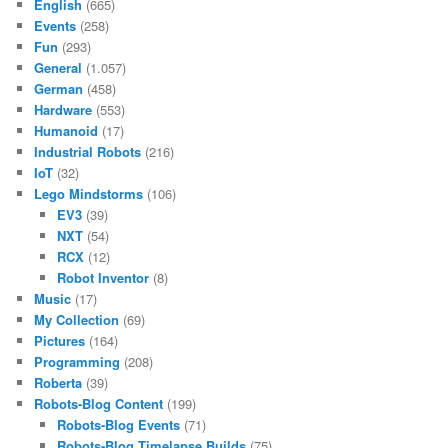
English
(665)
Events
(258)
Fun
(293)
General
(1.057)
German
(458)
Hardware
(553)
Humanoid
(17)
Industrial Robots
(216)
IoT
(32)
Lego Mindstorms
(106)
EV3
(39)
NXT
(54)
RCX
(12)
Robot Inventor
(8)
Music
(17)
My Collection
(69)
Pictures
(164)
Programming
(208)
Roberta
(39)
Robots-Blog Content
(199)
Robots-Blog Events
(71)
Robots-Blog Timelapse Builds
(75)