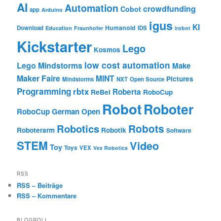
AI
Automation
crowdfunding
Cobot
app
Arduino
igus
KI
Humanoid
Download
IDS
Education
Fraunhofer
irobot
Kickstarter
Lego
Kosmos
low cost automation
Lego Mindstorms
Make
Maker Faire
MINT
Pictures
Mindstorms
NXT
Open Source
Programming
rbtx
Roberta
ReBel
RoboCup
Robot
Roboter
RoboCup German Open
Robotics
Robots
Roboterarm
Robotik
Software
STEM
Video
Toy
Toys
VEX
Vex Robotics
RSS
RSS – Beiträge
RSS – Kommentare
BLOGROLL