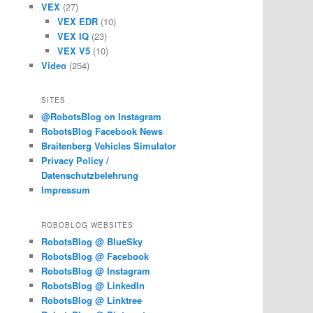
VEX
(27)
VEX EDR
(10)
VEX IQ
(23)
VEX V5
(10)
Video
(254)
SITES
@RobotsBlog on Instagram
RobotsBlog Facebook News
Braitenberg Vehicles Simulator
Privacy Policy /
Datenschutzbelehrung
Impressum
ROBOBLOG WEBSITES
RobotsBlog @ BlueSky
RobotsBlog @ Facebook
RobotsBlog @ Instagram
RobotsBlog @ LinkedIn
RobotsBlog @ Linktree