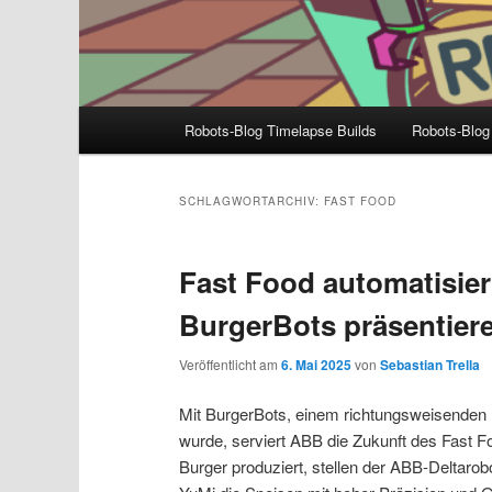
Hauptmenü
Robots-Blog Timelapse Builds
Robots-Blog
SCHLAGWORTARCHIV:
FAST FOOD
Fast Food automatisier
BurgerBots präsentier
Veröffentlicht am
6. Mai 2025
von
Sebastian Trella
Mit BurgerBots, einem richtungsweisenden R
wurde, serviert ABB die Zukunft des Fast Fo
Burger produziert, stellen der ABB-Deltaro