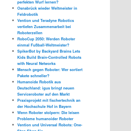
perfekten Wurf lernen?
Osnabrück wieder Weltmeister in
Feldrobotik
Vention und Teradyne Robotics
vertiefen Zusammenarbeit bei
Roboterzellen
RoboCup 2050: Werden Roboter
einmal Fußball-Weltmeister?
SpikerBot by Backyard Brains Lets
Kids Build Brain-Controlled Robots
with Neural Networks
Mensch gegen Roboter: Wer sortiert
Pakete schneller?
Humanoide Robotik aus
Deutschland: igus bringt neuen
Serviceroboter auf den Markt
Praxisprojekt mit fischertechnik an
der Hochschule Hof in Bayern
Wenn Roboter stolpern: Die leisen
Probleme humanoider Roboter
Vention und Universal Robots: One-
Stop-Shop für