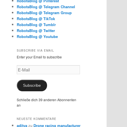
RobotsBlog @ Pinterest
RobotsBlog @ Telegram Channel
RobotsBlog @ Telegram Group
RobotsBlog @ TikTok
RobotsBlog @ Tumblr
RobotsBlog @ Twitter
RobotsBlog @ Youtube
SUBSCRIBE VIA EMAIL
Enter your Email to subscribe
E-
Mail
Subscribe
Schließe dich 39 anderen Abonnenten
an
NEUESTE KOMMENTARE
aditya
zu
Drone racing manufacturer