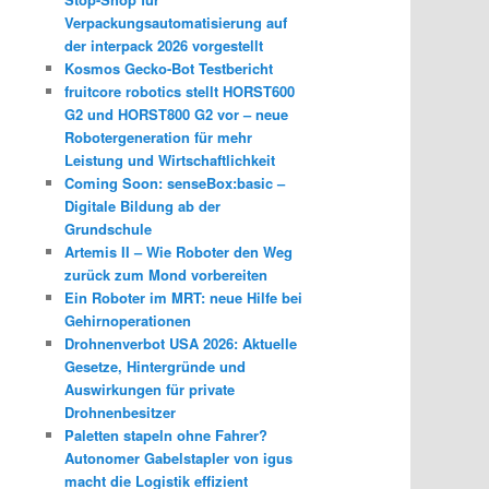
Verpackungsautomatisierung auf
der interpack 2026 vorgestellt
Kosmos Gecko-Bot Testbericht
fruitcore robotics stellt HORST600
G2 und HORST800 G2 vor – neue
Robotergeneration für mehr
Leistung und Wirtschaftlichkeit
Coming Soon: senseBox:basic –
Digitale Bildung ab der
Grundschule
Artemis II – Wie Roboter den Weg
zurück zum Mond vorbereiten
Ein Roboter im MRT: neue Hilfe bei
Gehirnoperationen
Drohnenverbot USA 2026: Aktuelle
Gesetze, Hintergründe und
Auswirkungen für private
Drohnenbesitzer
Paletten stapeln ohne Fahrer?
Autonomer Gabelstapler von igus
macht die Logistik effizient