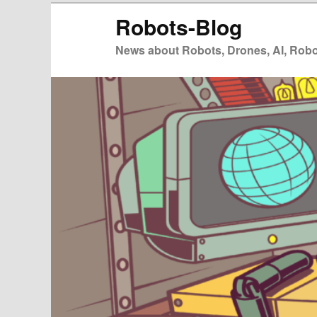
Zum
Zum
Robots-Blog
primären
sekundären
Inhalt
Inhalt
News about Robots, Drones, AI, Robot
springen
springen