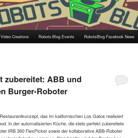
 Video Creations
Robots-Blog Events
RobotsBlog Facebook News
t zubereitet: ABB und
en Burger-Roboter
estaurantkonzept, das im kalifornischen Los Gatos realisiert
od. In der automatisierten Küche, die stets perfekt zubereitete
boter IRB 360 FlexPicker sowie der kollaborative ABB-Roboter