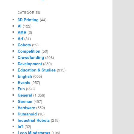
CATEGORIES
3D Printing
(44)
AI
(122)
AMR
(2)
Art
(31)
Cobots
(59)
Competition
(50)
Crowdfunding
(208)
Development
(359)
Education & Studies
(315)
English
(665)
Events
(257)
Fun
(293)
General
(1.056)
German
(457)
Hardware
(552)
Humanoid
(16)
Industrial Robots
(215)
IoT
(32)
Lego Mindstorms
(106)