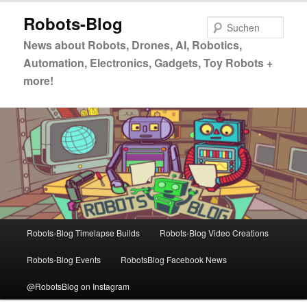
Zum
Zum
Robots-Blog
primären
sekundären
Such
Inhalt
Inhalt
News about Robots, Drones, AI, Robotics,
springen
springen
Automation, Electronics, Gadgets, Toy Robots +
more!
Hauptmenü
Robots-Blog Timelapse Builds
Robots-Blog Video Creations
Robots-Blog Events
RobotsBlog Facebook News
@RobotsBlog on Instagram