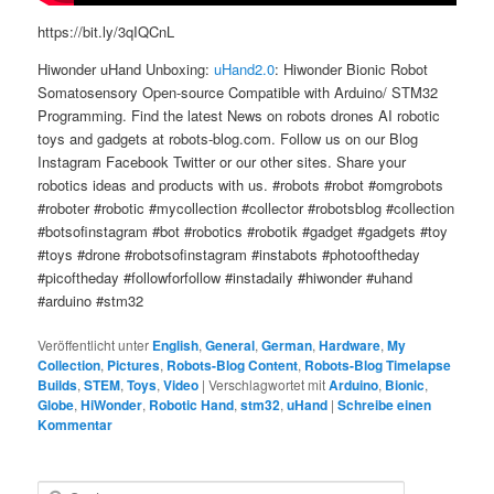
https://bit.ly/3qIQCnL
Hiwonder uHand Unboxing:
uHand2.0
: Hiwonder Bionic Robot
Somatosensory Open-source Compatible with Arduino/ STM32
Programming. Find the latest News on robots drones AI robotic
toys and gadgets at robots-blog.com. Follow us on our Blog
Instagram Facebook Twitter or our other sites. Share your
robotics ideas and products with us. #robots #robot #omgrobots
#roboter #robotic #mycollection #collector #robotsblog #collection
#botsofinstagram #bot #robotics #robotik #gadget #gadgets #toy
#toys #drone #robotsofinstagram #instabots #photooftheday
#picoftheday #followforfollow #instadaily #hiwonder #uhand
#arduino #stm32
Veröffentlicht unter
English
,
General
,
German
,
Hardware
,
My
Collection
,
Pictures
,
Robots-Blog Content
,
Robots-Blog Timelapse
Builds
,
STEM
,
Toys
,
Video
|
Verschlagwortet mit
Arduino
,
Bionic
,
Globe
,
HiWonder
,
Robotic Hand
,
stm32
,
uHand
|
Schreibe einen
Kommentar
S