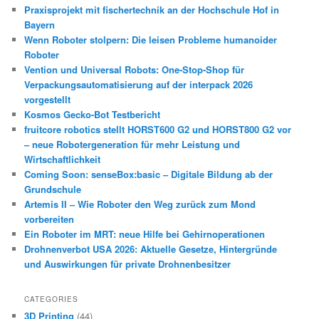
Praxisprojekt mit fischertechnik an der Hochschule Hof in
Bayern
Wenn Roboter stolpern: Die leisen Probleme humanoider
Roboter
Vention und Universal Robots: One-Stop-Shop für
Verpackungsautomatisierung auf der interpack 2026
vorgestellt
Kosmos Gecko-Bot Testbericht
fruitcore robotics stellt HORST600 G2 und HORST800 G2 vor
– neue Robotergeneration für mehr Leistung und
Wirtschaftlichkeit
Coming Soon: senseBox:basic – Digitale Bildung ab der
Grundschule
Artemis II – Wie Roboter den Weg zurück zum Mond
vorbereiten
Ein Roboter im MRT: neue Hilfe bei Gehirnoperationen
Drohnenverbot USA 2026: Aktuelle Gesetze, Hintergründe
und Auswirkungen für private Drohnenbesitzer
CATEGORIES
3D Printing
(44)