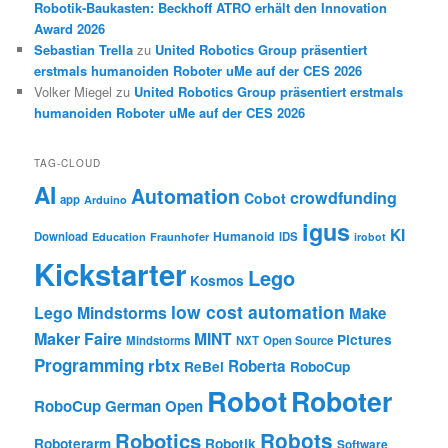
Robotik-Baukasten: Beckhoff ATRO erhält den Innovation
Award 2026
Sebastian Trella
zu
United Robotics Group präsentiert
erstmals humanoiden Roboter uMe auf der CES 2026
Volker Miegel
zu
United Robotics Group präsentiert erstmals
humanoiden Roboter uMe auf der CES 2026
TAG-CLOUD
AI
Automation
crowdfunding
Cobot
app
Arduino
igus
KI
Humanoid
Download
IDS
Education
Fraunhofer
irobot
Kickstarter
Lego
Kosmos
low cost automation
Lego Mindstorms
Make
Maker Faire
MINT
Pictures
Mindstorms
NXT
Open Source
Programming
rbtx
Roberta
ReBel
RoboCup
Robot
Roboter
RoboCup German Open
Robotics
Robots
Roboterarm
Robotik
Software