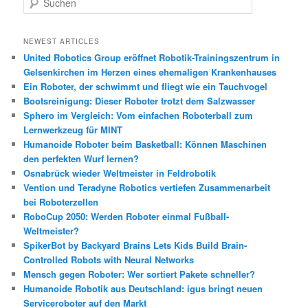
u
c
h
NEWEST ARTICLES
e
United Robotics Group eröffnet Robotik-Trainingszentrum in
n
Gelsenkirchen im Herzen eines ehemaligen Krankenhauses
Ein Roboter, der schwimmt und fliegt wie ein Tauchvogel
Bootsreinigung: Dieser Roboter trotzt dem Salzwasser
Sphero im Vergleich: Vom einfachen Roboterball zum
Lernwerkzeug für MINT
Humanoide Roboter beim Basketball: Können Maschinen
den perfekten Wurf lernen?
Osnabrück wieder Weltmeister in Feldrobotik
Vention und Teradyne Robotics vertiefen Zusammenarbeit
bei Roboterzellen
RoboCup 2050: Werden Roboter einmal Fußball-
Weltmeister?
SpikerBot by Backyard Brains Lets Kids Build Brain-
Controlled Robots with Neural Networks
Mensch gegen Roboter: Wer sortiert Pakete schneller?
Humanoide Robotik aus Deutschland: igus bringt neuen
Serviceroboter auf den Markt