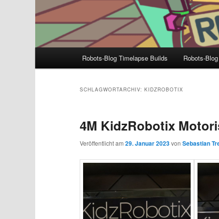
Hauptmenü
Robots-Blog Timelapse Builds
Robots-Blog
SCHLAGWORTARCHIV:
KIDZROBOTIX
4M KidzRobotix Motor
Veröffentlicht am
29. Januar 2023
von
Sebastian Tre