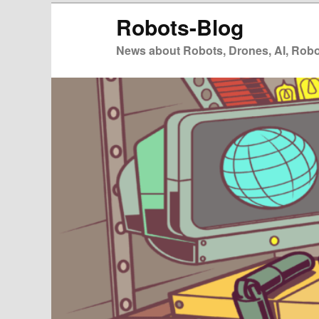
Zum
Zum
Robots-Blog
primären
sekundären
Inhalt
Inhalt
News about Robots, Drones, AI, Robot
springen
springen