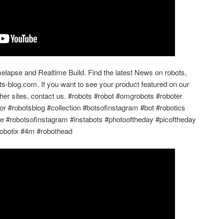
lapse and Realtime Build. Find the latest News on robots,
ts-blog.com. If you want to see your product featured on our
ther sites, contact us. #robots #robot #omgrobots #roboter
or #robotsblog #collection #botsofinstagram #bot #robotics
ne #robotsofinstagram #instabots #photooftheday #picoftheday
zrobotix #4m #robothead