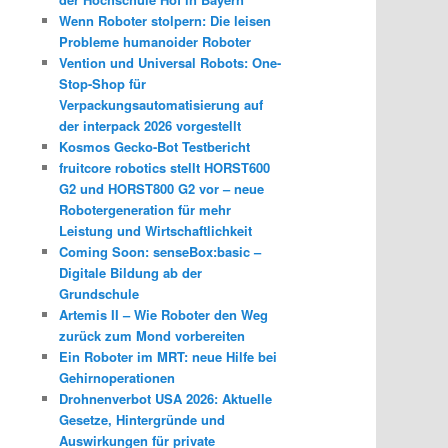
Wenn Roboter stolpern: Die leisen
Probleme humanoider Roboter
Vention und Universal Robots: One-
Stop-Shop für
Verpackungsautomatisierung auf
der interpack 2026 vorgestellt
Kosmos Gecko-Bot Testbericht
fruitcore robotics stellt HORST600
G2 und HORST800 G2 vor – neue
Robotergeneration für mehr
Leistung und Wirtschaftlichkeit
Coming Soon: senseBox:basic –
Digitale Bildung ab der
Grundschule
Artemis II – Wie Roboter den Weg
zurück zum Mond vorbereiten
Ein Roboter im MRT: neue Hilfe bei
Gehirnoperationen
Drohnenverbot USA 2026: Aktuelle
Gesetze, Hintergründe und
Auswirkungen für private