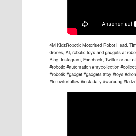
4M KidzRobotix Motorised Robot Head. Time
drones, AI, robotic toys and gadgets at robo
Blog, Instagram, Facebook, Twitter or our o
#robotic #automation #mycollection #collect
#robotik #gadget #gadgets #toy #toys #dro
#followforfollow #instadaily #werbung #kid