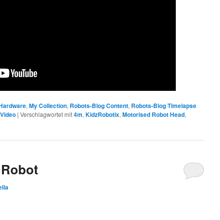
Hardware
,
My Collection
,
Robots-Blog Content
,
Robots-Blog Timelapse
,
Video
|
Verschlagwortet mit
4m
,
KidzRobotix
,
Motorised Robot Head
,
 Robot
ella