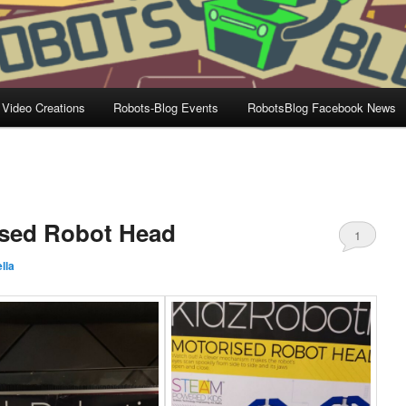
 Video Creations
Robots-Blog Events
RobotsBlog Facebook News
ised Robot Head
1
lla