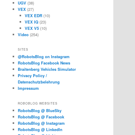
UGV
(38)
VEX
(27)
VEX EDR
(10)
VEX IQ
(23)
VEX V5
(10)
Video
(254)
SITES
@RobotsBlog on Instagram
RobotsBlog Facebook News
Braitenberg Vehicles Simulator
Privacy Policy /
Datenschutzbelehrung
Impressum
ROBOBLOG WEBSITES
RobotsBlog @ BlueSky
RobotsBlog @ Facebook
RobotsBlog @ Instagram
RobotsBlog @ LinkedIn