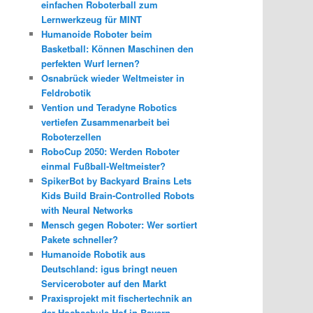
einfachen Roboterball zum
Lernwerkzeug für MINT
Humanoide Roboter beim
Basketball: Können Maschinen den
perfekten Wurf lernen?
Osnabrück wieder Weltmeister in
Feldrobotik
Vention und Teradyne Robotics
vertiefen Zusammenarbeit bei
Roboterzellen
RoboCup 2050: Werden Roboter
einmal Fußball-Weltmeister?
SpikerBot by Backyard Brains Lets
Kids Build Brain-Controlled Robots
with Neural Networks
Mensch gegen Roboter: Wer sortiert
Pakete schneller?
Humanoide Robotik aus
Deutschland: igus bringt neuen
Serviceroboter auf den Markt
Praxisprojekt mit fischertechnik an
der Hochschule Hof in Bayern