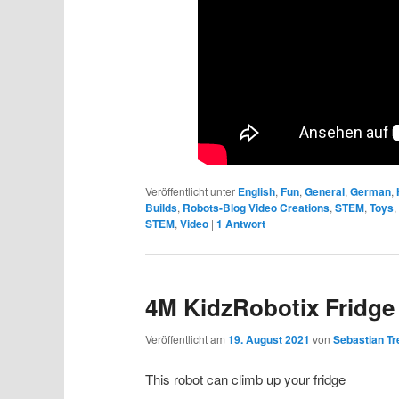
Veröffentlicht unter
English
,
Fun
,
General
,
German
,
Builds
,
Robots-Blog Video Creations
,
STEM
,
Toys
STEM
,
Video
|
1
Antwort
4M KidzRobotix Fridge
Veröffentlicht am
19. August 2021
von
Sebastian Tr
This robot can climb up your fridge