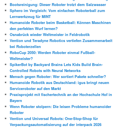
n
Bootsreinigung: Dieser Roboter trotzt dem Salzwasser
Sphero im Vergleich: Vom einfachen Roboterball zum
Lernwerkzeug für MINT
Humanoide Roboter beim Basketball: Können Maschinen
den perfekten Wurf lernen?
Osnabrück wieder Weltmeister in Feldrobotik
Vention und Teradyne Robotics vertiefen Zusammenarbeit
bei Roboterzellen
RoboCup 2050: Werden Roboter einmal Fußball-
Weltmeister?
SpikerBot by Backyard Brains Lets Kids Build Brain-
Controlled Robots with Neural Networks
Mensch gegen Roboter: Wer sortiert Pakete schneller?
Humanoide Robotik aus Deutschland: igus bringt neuen
Serviceroboter auf den Markt
Praxisprojekt mit fischertechnik an der Hochschule Hof in
Bayern
Wenn Roboter stolpern: Die leisen Probleme humanoider
Roboter
Vention und Universal Robots: One-Stop-Shop für
Verpackungsautomatisierung auf der interpack 2026