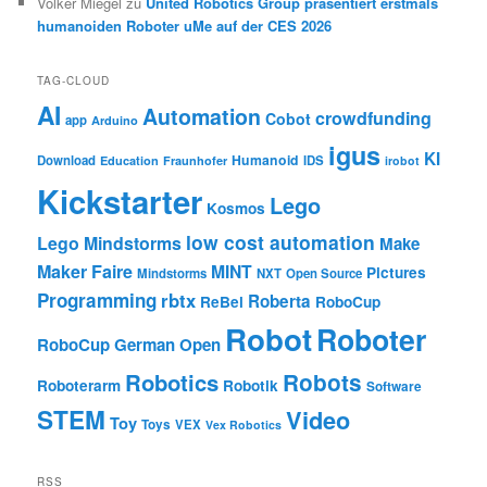
Volker Miegel
zu
United Robotics Group präsentiert erstmals
humanoiden Roboter uMe auf der CES 2026
TAG-CLOUD
AI
Automation
crowdfunding
Cobot
app
Arduino
igus
KI
Humanoid
Download
IDS
Education
Fraunhofer
irobot
Kickstarter
Lego
Kosmos
low cost automation
Lego Mindstorms
Make
Maker Faire
MINT
Pictures
Mindstorms
NXT
Open Source
Programming
rbtx
Roberta
ReBel
RoboCup
Robot
Roboter
RoboCup German Open
Robotics
Robots
Roboterarm
Robotik
Software
STEM
Video
Toy
Toys
VEX
Vex Robotics
RSS