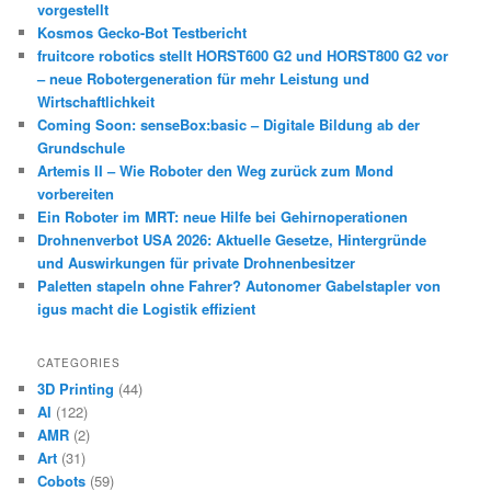
vorgestellt
Kosmos Gecko-Bot Testbericht
fruitcore robotics stellt HORST600 G2 und HORST800 G2 vor
– neue Robotergeneration für mehr Leistung und
Wirtschaftlichkeit
Coming Soon: senseBox:basic – Digitale Bildung ab der
Grundschule
Artemis II – Wie Roboter den Weg zurück zum Mond
vorbereiten
Ein Roboter im MRT: neue Hilfe bei Gehirnoperationen
Drohnenverbot USA 2026: Aktuelle Gesetze, Hintergründe
und Auswirkungen für private Drohnenbesitzer
Paletten stapeln ohne Fahrer? Autonomer Gabelstapler von
igus macht die Logistik effizient
CATEGORIES
3D Printing
(44)
AI
(122)
AMR
(2)
Art
(31)
Cobots
(59)