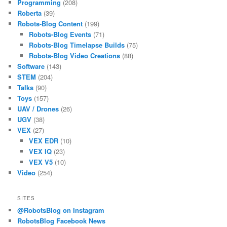
Programming
(208)
Roberta
(39)
Robots-Blog Content
(199)
Robots-Blog Events
(71)
Robots-Blog Timelapse Builds
(75)
Robots-Blog Video Creations
(88)
Software
(143)
STEM
(204)
Talks
(90)
Toys
(157)
UAV / Drones
(26)
UGV
(38)
VEX
(27)
VEX EDR
(10)
VEX IQ
(23)
VEX V5
(10)
Video
(254)
SITES
@RobotsBlog on Instagram
RobotsBlog Facebook News