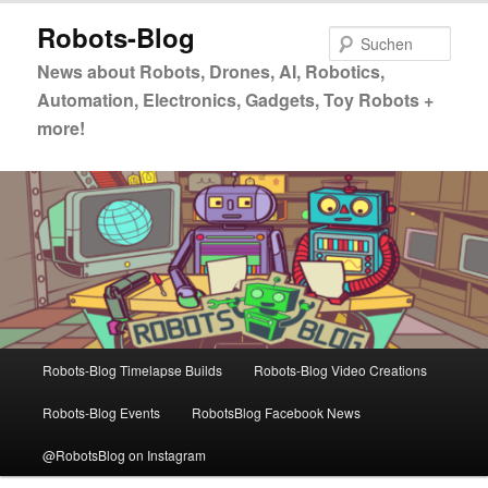
Zum
Zum
Robots-Blog
primären
sekundären
Such
Inhalt
Inhalt
News about Robots, Drones, AI, Robotics,
springen
springen
Automation, Electronics, Gadgets, Toy Robots +
more!
Hauptmenü
Robots-Blog Timelapse Builds
Robots-Blog Video Creations
Robots-Blog Events
RobotsBlog Facebook News
@RobotsBlog on Instagram