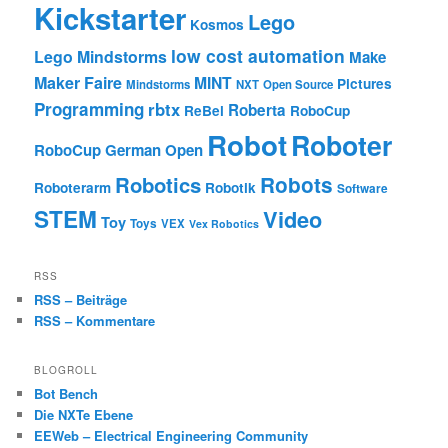
Kickstarter
Lego
Kosmos
low cost automation
Lego Mindstorms
Make
Maker Faire
MINT
Pictures
Mindstorms
NXT
Open Source
Programming
rbtx
Roberta
ReBel
RoboCup
Robot
Roboter
RoboCup German Open
Robotics
Robots
Roboterarm
Robotik
Software
STEM
Video
Toy
Toys
VEX
Vex Robotics
RSS
RSS – Beiträge
RSS – Kommentare
BLOGROLL
Bot Bench
Die NXTe Ebene
EEWeb – Electrical Engineering Community