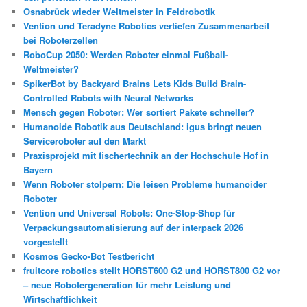
Osnabrück wieder Weltmeister in Feldrobotik
Vention und Teradyne Robotics vertiefen Zusammenarbeit
bei Roboterzellen
RoboCup 2050: Werden Roboter einmal Fußball-
Weltmeister?
SpikerBot by Backyard Brains Lets Kids Build Brain-
Controlled Robots with Neural Networks
Mensch gegen Roboter: Wer sortiert Pakete schneller?
Humanoide Robotik aus Deutschland: igus bringt neuen
Serviceroboter auf den Markt
Praxisprojekt mit fischertechnik an der Hochschule Hof in
Bayern
Wenn Roboter stolpern: Die leisen Probleme humanoider
Roboter
Vention und Universal Robots: One-Stop-Shop für
Verpackungsautomatisierung auf der interpack 2026
vorgestellt
Kosmos Gecko-Bot Testbericht
fruitcore robotics stellt HORST600 G2 und HORST800 G2 vor
– neue Robotergeneration für mehr Leistung und
Wirtschaftlichkeit