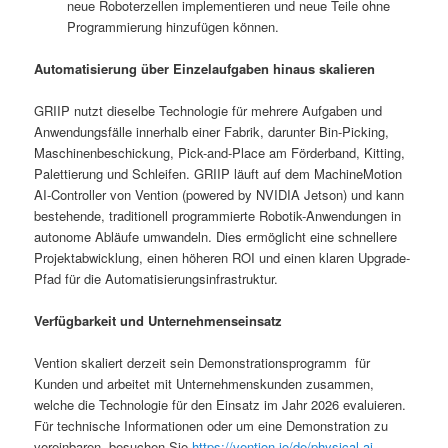
neue Roboterzellen implementieren und neue Teile ohne
Programmierung hinzufügen können.
Automatisierung über Einzelaufgaben hinaus skalieren
GRIIP nutzt dieselbe Technologie für mehrere Aufgaben und
Anwendungsfälle innerhalb einer Fabrik, darunter Bin-Picking,
Maschinenbeschickung, Pick-and-Place am Förderband, Kitting,
Palettierung und Schleifen. GRIIP läuft auf dem MachineMotion
AI-Controller von Vention (powered by NVIDIA Jetson) und kann
bestehende, traditionell programmierte Robotik-Anwendungen in
autonome Abläufe umwandeln. Dies ermöglicht eine schnellere
Projektabwicklung, einen höheren ROI und einen klaren Upgrade-
Pfad für die Automatisierungsinfrastruktur.
Verfügbarkeit und Unternehmenseinsatz
Vention skaliert derzeit sein Demonstrationsprogramm für
Kunden und arbeitet mit Unternehmenskunden zusammen,
welche die Technologie für den Einsatz im Jahr 2026 evaluieren.
Für technische Informationen oder um eine Demonstration zu
vereinbaren, besuchen Sie
https://vention.io/de/physical-ai-