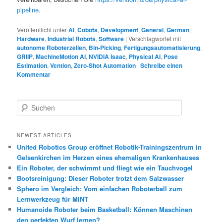
pipeline
.
Veröffentlicht unter
AI
,
Cobots
,
Development
,
General
,
German
,
Hardware
,
Industrial Robots
,
Software
|
Verschlagwortet mit
autonome Roboterzellen
,
Bin-Picking
,
Fertigungsautomatisierung
,
GRIIP
,
MachineMotion AI
,
NVIDIA Isaac
,
Physical AI
,
Pose
Estimation
,
Vention
,
Zero-Shot Automation
|
Schreibe einen
Kommentar
S
u
c
h
NEWEST ARTICLES
e
United Robotics Group eröffnet Robotik-Trainingszentrum in
n
Gelsenkirchen im Herzen eines ehemaligen Krankenhauses
Ein Roboter, der schwimmt und fliegt wie ein Tauchvogel
Bootsreinigung: Dieser Roboter trotzt dem Salzwasser
Sphero im Vergleich: Vom einfachen Roboterball zum
Lernwerkzeug für MINT
Humanoide Roboter beim Basketball: Können Maschinen
den perfekten Wurf lernen?