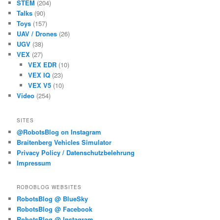
STEM
(204)
Talks
(90)
Toys
(157)
UAV / Drones
(26)
UGV
(38)
VEX
(27)
VEX EDR
(10)
VEX IQ
(23)
VEX V5
(10)
Video
(254)
SITES
@RobotsBlog on Instagram
Braitenberg Vehicles Simulator
Privacy Policy / Datenschutzbelehrung
Impressum
ROBOBLOG WEBSITES
RobotsBlog @ BlueSky
RobotsBlog @ Facebook
RobotsBlog @ Instagram