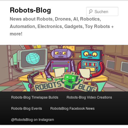
Zum
Zum
Robots-Blog
primären
sekundären
Such
Inhalt
Inhalt
News about Robots, Drones, AI, Robotics,
springen
springen
Automation, Electronics, Gadgets, Toy Robots +
more!
Hauptmenü
Robots-Blog Timelapse Builds
Robots-Blog Video Creations
Robots-Blog Events
RobotsBlog Facebook News
@RobotsBlog on Instagram