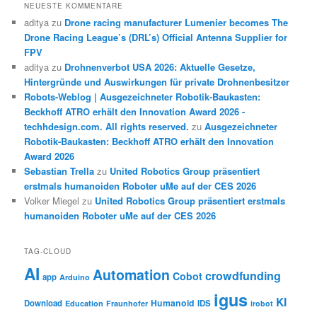
NEUESTE KOMMENTARE
aditya
zu
Drone racing manufacturer Lumenier becomes The
Drone Racing League’s (DRL’s) Official Antenna Supplier for
FPV
aditya
zu
Drohnenverbot USA 2026: Aktuelle Gesetze,
Hintergründe und Auswirkungen für private Drohnenbesitzer
Robots-Weblog | Ausgezeichneter Robotik-Baukasten:
Beckhoff ATRO erhält den Innovation Award 2026 -
techhdesign.com. All rights reserved.
zu
Ausgezeichneter
Robotik-Baukasten: Beckhoff ATRO erhält den Innovation
Award 2026
Sebastian Trella
zu
United Robotics Group präsentiert
erstmals humanoiden Roboter uMe auf der CES 2026
Volker Miegel
zu
United Robotics Group präsentiert erstmals
humanoiden Roboter uMe auf der CES 2026
TAG-CLOUD
AI
Automation
crowdfunding
Cobot
app
Arduino
igus
KI
Humanoid
Download
IDS
Education
Fraunhofer
irobot