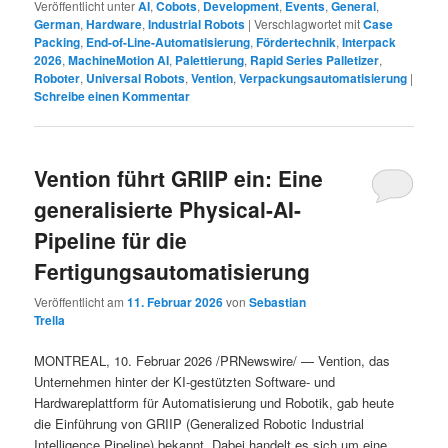
Veröffentlicht unter
AI
,
Cobots
,
Development
,
Events
,
General
,
German
,
Hardware
,
Industrial Robots
|
Verschlagwortet mit
Case
Packing
,
End-of-Line-Automatisierung
,
Fördertechnik
,
Interpack
2026
,
MachineMotion AI
,
Palettierung
,
Rapid Series Palletizer
,
Roboter
,
Universal Robots
,
Vention
,
Verpackungsautomatisierung
|
Schreibe einen Kommentar
Vention führt GRIIP ein: Eine
generalisierte Physical-AI-
Pipeline für die
Fertigungsautomatisierung
Veröffentlicht am
11. Februar 2026
von
Sebastian
Trella
MONTREAL, 10. Februar 2026 /PRNewswire/ — Vention, das
Unternehmen hinter der KI-gestützten Software- und
Hardwareplattform für Automatisierung und Robotik, gab heute
die Einführung von GRIIP (Generalized Robotic Industrial
Intelligence Pipeline) bekannt. Dabei handelt es sich um eine