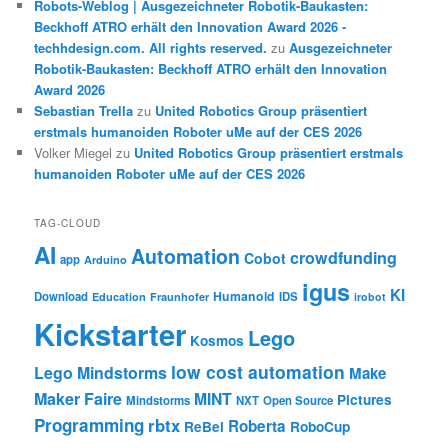
Robots-Weblog | Ausgezeichneter Robotik-Baukasten:
Beckhoff ATRO erhält den Innovation Award 2026 -
techhdesign.com. All rights reserved.
zu
Ausgezeichneter
Robotik-Baukasten: Beckhoff ATRO erhält den Innovation
Award 2026
Sebastian Trella
zu
United Robotics Group präsentiert
erstmals humanoiden Roboter uMe auf der CES 2026
Volker Miegel
zu
United Robotics Group präsentiert erstmals
humanoiden Roboter uMe auf der CES 2026
TAG-CLOUD
AI
Automation
crowdfunding
Cobot
app
Arduino
igus
KI
Humanoid
Download
IDS
Education
Fraunhofer
irobot
Kickstarter
Lego
Kosmos
low cost automation
Lego Mindstorms
Make
Maker Faire
MINT
Pictures
Mindstorms
NXT
Open Source
Programming
rbtx
Roberta
ReBel
RoboCup