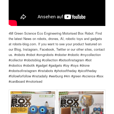
4M Green Science Eco Engineering Motorised Box Robot. Find
the latest News on robots, drones, AI, robotic toys and gadgets
at robots-blog.com. If you want to see your product featured on
our Blog, Instagram, Facebook, Twitter or our other sites, contact
us. #robots #robot #omgrobots #roboter #robotic #mycollection
#collector #robotsblog #collection #botsofinstagram #bot
#robotics #robotik #gadget #gadgets #toy #toys #drone
#robotsofinstagram #instabots #photooftheday #picoftheday
#followforfollow #instadaily #werbung #4m #green #science #box
#cardboard #motorised