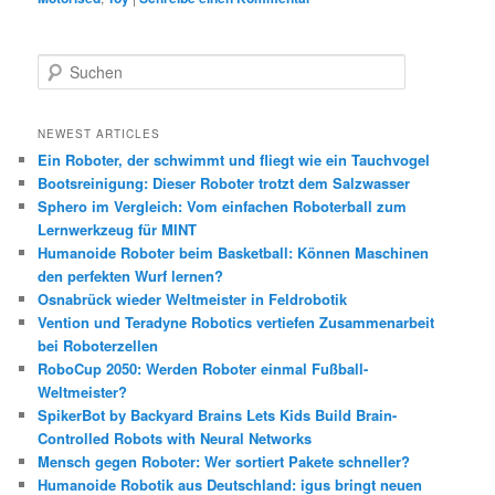
S
u
c
h
NEWEST ARTICLES
e
Ein Roboter, der schwimmt und fliegt wie ein Tauchvogel
n
Bootsreinigung: Dieser Roboter trotzt dem Salzwasser
Sphero im Vergleich: Vom einfachen Roboterball zum
Lernwerkzeug für MINT
Humanoide Roboter beim Basketball: Können Maschinen
den perfekten Wurf lernen?
Osnabrück wieder Weltmeister in Feldrobotik
Vention und Teradyne Robotics vertiefen Zusammenarbeit
bei Roboterzellen
RoboCup 2050: Werden Roboter einmal Fußball-
Weltmeister?
SpikerBot by Backyard Brains Lets Kids Build Brain-
Controlled Robots with Neural Networks
Mensch gegen Roboter: Wer sortiert Pakete schneller?
Humanoide Robotik aus Deutschland: igus bringt neuen