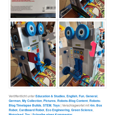
Veröffentlicht unter
Education & Studies
,
English
,
Fun
,
General
,
German
,
My Collection
,
Pictures
,
Robots-Blog Content
,
Robots-
Blog Timelapse Builds
,
STEM
,
Toys
|
Verschlagwortet mit
4m
,
Box
Robot
,
Cardboard Robot
,
Eco Engineering
,
Green Science
,
Motorised
,
Toy
|
Schreibe einen Kommentar