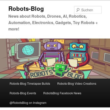
Zum
Zum
Robots-Blog
primären
sekundären
Such
Inhalt
Inhalt
News about Robots, Drones, AI, Robotics,
springen
springen
Automation, Electronics, Gadgets, Toy Robots +
more!
Hauptmenü
Robots-Blog Timelapse Builds
Robots-Blog Video Creations
Robots-Blog Events
RobotsBlog Facebook News
@RobotsBlog on Instagram