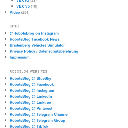
VEX IQ
(23)
VEX V5
(10)
Video
(254)
SITES
@RobotsBlog on Instagram
RobotsBlog Facebook News
Braitenberg Vehicles Simulator
Privacy Policy / Datenschutzbelehrung
Impressum
ROBOBLOG WEBSITES
RobotsBlog @ BlueSky
RobotsBlog @ Facebook
RobotsBlog @ Instagram
RobotsBlog @ LinkedIn
RobotsBlog @ Linktree
RobotsBlog @ Pinterest
RobotsBlog @ Telegram Channel
RobotsBlog @ Telegram Group
RobotsBlog @ TikTok