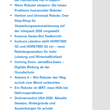
Wenn Roboter stolpern: Die leisen
Probleme humanoider Roboter
Vention und Universal Robots: One-
Stop-Shop für
Verpackungsautomatisierung auf
der interpack 2026 vorgestellt
Kosmos Gecko-Bot Testbericht
fruitcore robotics stellt HORST600
G2 und HORST800 G2 vor – neue
Robotergeneration für mehr
Leistung und Wirtschaftlichkeit
Coming Soon: senseBox:basic –
Digitale Bildung ab der
Grundschule
Artemis II – Wie Roboter den Weg
zurück zum Mond vorbereiten
Ein Roboter im MRT: neue Hilfe bei
Gehirnoperationen
Drohnenverbot USA 2026: Aktuelle
Gesetze, Hintergründe und
Auswirkungen für private