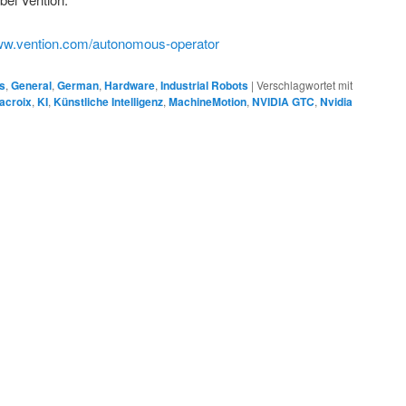
w.vention.com/autonomous-operator
s
,
General
,
German
,
Hardware
,
Industrial Robots
|
Verschlagwortet mit
acroix
,
KI
,
Künstliche Intelligenz
,
MachineMotion
,
NVIDIA GTC
,
Nvidia