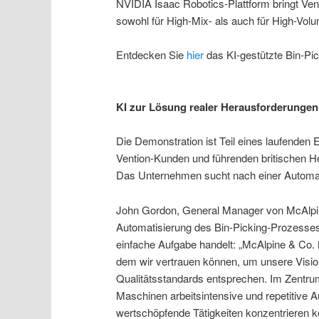
NVIDIA Isaac Robotics-Plattform bringt Ven
sowohl für High-Mix- als auch für High-Volu
Entdecken Sie
hier
das KI-gestützte Bin-Pi
KI zur Lösung realer Herausforderungen
Die Demonstration ist Teil eines laufenden 
Vention-Kunden und führenden britischen He
Das Unternehmen sucht nach einer Automat
John Gordon, General Manager von McAlpine
Automatisierung des Bin-Picking-Prozesses
einfache Aufgabe handelt: „McAlpine & Co.
dem wir vertrauen können, um unsere Visi
Qualitätsstandards entsprechen. Im Zentrum
Maschinen arbeitsintensive und repetitive 
wertschöpfende Tätigkeiten konzentrieren 