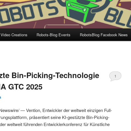
 Video Creations
Robots-Blog Events
RobotsBlog Facebook News
tzte Bin-Picking-Technologie
1
DIA GTC 2025
a
wswire/ — Vention, Entwickler der weltweit einzigen Full-
ngsplattform, präsentiert seine KI-gestützte Bin-Picking-
 der weltweit führenden Entwicklerkonferenz für Künstliche