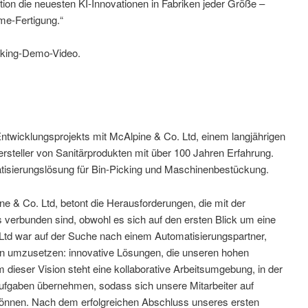
tion die neuesten KI-Innovationen in Fabriken jeder Größe –
me-Fertigung.“
cking-Demo-Video.
Entwicklungsprojekts mit McAlpine & Co. Ltd, einem langjährigen
rsteller von Sanitärprodukten mit über 100 Jahren Erfahrung.
isierungslösung für Bin-Picking und Maschinenbestückung.
 & Co. Ltd, betont die Herausforderungen, die mit der
 verbunden sind, obwohl es sich auf den ersten Blick um eine
 Ltd war auf der Suche nach einem Automatisierungspartner,
on umzusetzen: innovative Lösungen, die unseren hohen
 dieser Vision steht eine kollaborative Arbeitsumgebung, in der
Aufgaben übernehmen, sodass sich unsere Mitarbeiter auf
können. Nach dem erfolgreichen Abschluss unseres ersten