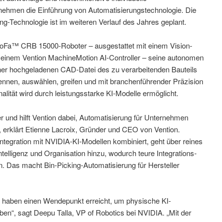
nehmen die Einführung von Automatisierungstechnologie. Die
ng-Technologie ist im weiteren Verlauf des Jahres geplant.
GoFa™ CRB 15000-Roboter – ausgestattet mit einem Vision-
 einem Vention MachineMotion AI-Controller – seine autonomen
 einer hochgeladenen CAD-Datei des zu verarbeitenden Bauteils
kennen, auswählen, greifen und mit branchenführender Präzision
lität wird durch leistungsstarke KI-Modelle ermöglicht.
r und hilft Vention dabei, Automatisierung für Unternehmen
 erklärt Etienne Lacroix, Gründer und CEO von Vention.
ntegration mit NVIDIA-KI-Modellen kombiniert, geht über reines
Intelligenz und Organisation hinzu, wodurch teure Integrations-
 Das macht Bin-Picking-Automatisierung für Hersteller
n haben einen Wendepunkt erreicht, um physische KI-
en“, sagt Deepu Talla, VP of Robotics bei NVIDIA. „Mit der