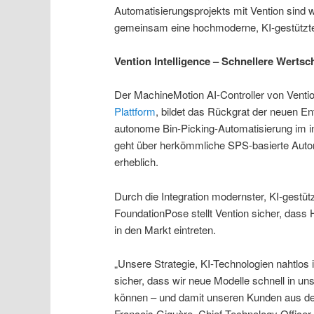
Automatisierungsprojekts mit Vention sind 
gemeinsam eine hochmoderne, KI-gestützte
Vention Intelligence – Schnellere Wertsc
Der MachineMotion AI-Controller von Venti
Plattform
, bildet das Rückgrat der neuen Ent
autonome Bin-Picking-Automatisierung im in
geht über herkömmliche SPS-basierte Autom
erheblich.
Durch die Integration modernster, KI-gestüt
FoundationPose stellt Vention sicher, dass He
in den Markt eintreten.
„Unsere Strategie, KI-Technologien nahtlos 
sicher, dass wir neue Modelle schnell in un
können – und damit unseren Kunden aus der 
François Giguère, Chief Technology Officer 