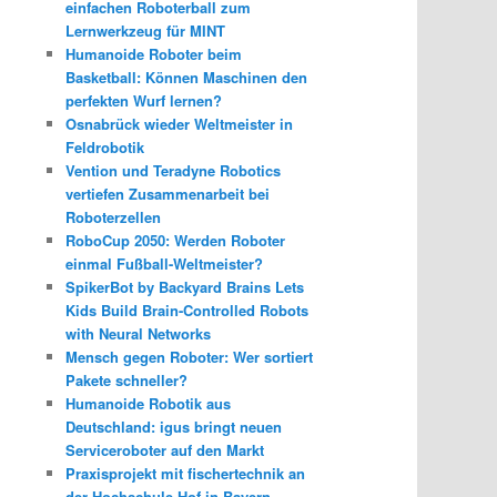
einfachen Roboterball zum
Lernwerkzeug für MINT
Humanoide Roboter beim
Basketball: Können Maschinen den
perfekten Wurf lernen?
Osnabrück wieder Weltmeister in
Feldrobotik
Vention und Teradyne Robotics
vertiefen Zusammenarbeit bei
Roboterzellen
RoboCup 2050: Werden Roboter
einmal Fußball-Weltmeister?
SpikerBot by Backyard Brains Lets
Kids Build Brain-Controlled Robots
with Neural Networks
Mensch gegen Roboter: Wer sortiert
Pakete schneller?
Humanoide Robotik aus
Deutschland: igus bringt neuen
Serviceroboter auf den Markt
Praxisprojekt mit fischertechnik an
der Hochschule Hof in Bayern