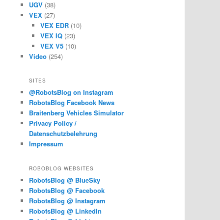
UGV
(38)
VEX
(27)
VEX EDR
(10)
VEX IQ
(23)
VEX V5
(10)
Video
(254)
SITES
@RobotsBlog on Instagram
RobotsBlog Facebook News
Braitenberg Vehicles Simulator
Privacy Policy /
Datenschutzbelehrung
Impressum
ROBOBLOG WEBSITES
RobotsBlog @ BlueSky
RobotsBlog @ Facebook
RobotsBlog @ Instagram
RobotsBlog @ LinkedIn