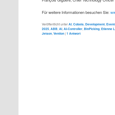
Für weitere Informationen besuchen Sie:
ww
Veröffentlicht unter
AI
,
Cobots
,
Development
,
Event
2025
,
ABB
,
AI
,
AI-Controller
,
BinPicking
,
Etienne L
Jetson
,
Vention
|
1
Antwort