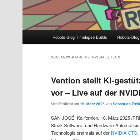
Hauptmenü
Robots-Blog Timelapse Builds
Robots-Blog
SCHLAGWORTARCHIV:
NVIDIA JETSON
Vention stellt KI-gestü
vor – Live auf der NVI
Veröffentlicht am
19. März 2025
von
Sebastian Trell
SAN JOSÉ, Kalifornien, 18. März 2025 /PRNe
Stack-Software- und Hardware-Automatisieru
Technologie erstmals auf der
NVIDIA GTC
,