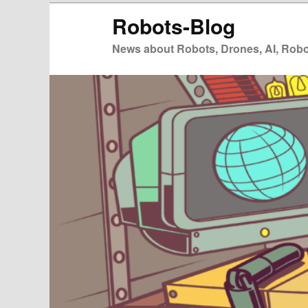
Zum
Zum
Robots-Blog
primären
sekundären
Inhalt
Inhalt
News about Robots, Drones, AI, Robot
springen
springen