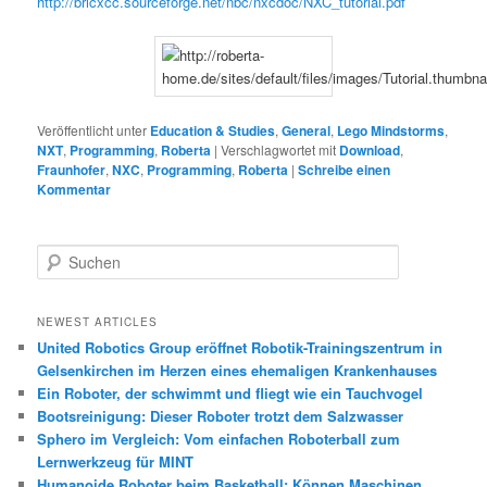
http://bricxcc.sourceforge.net/nbc/nxcdoc/NXC_tutorial.pdf
Veröffentlicht unter
Education & Studies
,
General
,
Lego Mindstorms
,
NXT
,
Programming
,
Roberta
|
Verschlagwortet mit
Download
,
Fraunhofer
,
NXC
,
Programming
,
Roberta
|
Schreibe einen
Kommentar
S
u
c
h
NEWEST ARTICLES
e
United Robotics Group eröffnet Robotik-Trainingszentrum in
n
Gelsenkirchen im Herzen eines ehemaligen Krankenhauses
Ein Roboter, der schwimmt und fliegt wie ein Tauchvogel
Bootsreinigung: Dieser Roboter trotzt dem Salzwasser
Sphero im Vergleich: Vom einfachen Roboterball zum
Lernwerkzeug für MINT
Humanoide Roboter beim Basketball: Können Maschinen