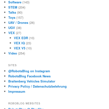
Software
(143)
STEM
(204)
Talks
(90)
Toys
(157)
UAV / Drones
(26)
UGV
(38)
VEX
(27)
VEX EDR
(10)
VEX IQ
(23)
VEX V5
(10)
Video
(254)
SITES
@RobotsBlog on Instagram
RobotsBlog Facebook News
Braitenberg Vehicles Simulator
Privacy Policy / Datenschutzbelehrung
Impressum
ROBOBLOG WEBSITES