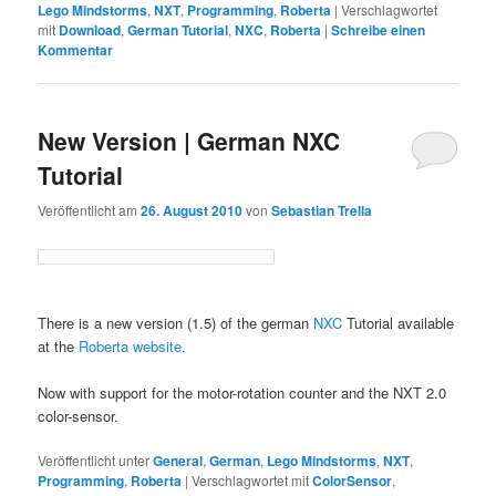
Lego Mindstorms
,
NXT
,
Programming
,
Roberta
|
Verschlagwortet
mit
Download
,
German Tutorial
,
NXC
,
Roberta
|
Schreibe einen
Kommentar
New Version | German NXC
Tutorial
Veröffentlicht am
26. August 2010
von
Sebastian Trella
There is a new version (1.5) of the german
NXC
Tutorial available
at the
Roberta website
.
Now with support for the motor-rotation counter and the NXT 2.0
color-sensor.
Veröffentlicht unter
General
,
German
,
Lego Mindstorms
,
NXT
,
Programming
,
Roberta
|
Verschlagwortet mit
ColorSensor
,