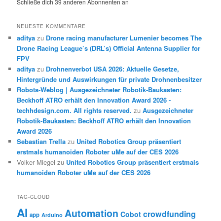
Schließe dich 39 anderen Abonnenten an
NEUESTE KOMMENTARE
aditya
zu
Drone racing manufacturer Lumenier becomes The
Drone Racing League’s (DRL’s) Official Antenna Supplier for
FPV
aditya
zu
Drohnenverbot USA 2026: Aktuelle Gesetze,
Hintergründe und Auswirkungen für private Drohnenbesitzer
Robots-Weblog | Ausgezeichneter Robotik-Baukasten:
Beckhoff ATRO erhält den Innovation Award 2026 -
techhdesign.com. All rights reserved.
zu
Ausgezeichneter
Robotik-Baukasten: Beckhoff ATRO erhält den Innovation
Award 2026
Sebastian Trella
zu
United Robotics Group präsentiert
erstmals humanoiden Roboter uMe auf der CES 2026
Volker Miegel
zu
United Robotics Group präsentiert erstmals
humanoiden Roboter uMe auf der CES 2026
TAG-CLOUD
AI
Automation
crowdfunding
Cobot
app
Arduino