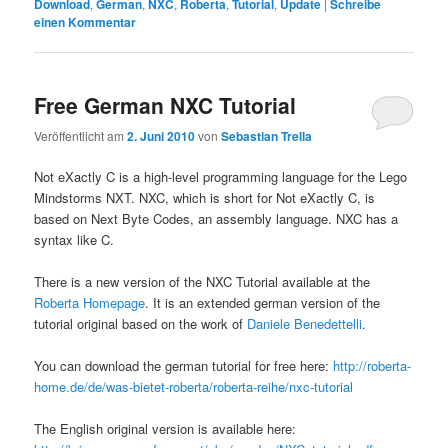
Download
,
German
,
NXC
,
Roberta
,
Tutorial
,
Update
|
Schreibe
einen Kommentar
Free German NXC Tutorial
Veröffentlicht am
2. Juni 2010
von
Sebastian Trella
Not eXactly C is a high-level programming language for the Lego
Mindstorms NXT. NXC, which is short for Not eXactly C, is
based on Next Byte Codes, an assembly language. NXC has a
syntax like C.
There is a new version of the NXC Tutorial available at the
Roberta Homepage
. It is an extended german version of the
tutorial original based on the work of
Daniele Benedettelli
.
You can download the german tutorial for free here:
http://roberta-
home.de/de/was-bietet-roberta/roberta-reihe/nxc-tutorial
The English original version is available here: