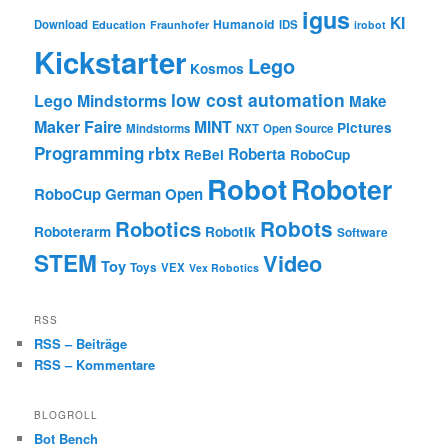
igus
KI
Humanoid
Download
IDS
Education
Fraunhofer
irobot
Kickstarter
Lego
Kosmos
low cost automation
Lego Mindstorms
Make
Maker Faire
MINT
Pictures
Mindstorms
NXT
Open Source
Programming
rbtx
Roberta
ReBel
RoboCup
Robot
Roboter
RoboCup German Open
Robotics
Robots
Roboterarm
Robotik
Software
STEM
Video
Toy
Toys
VEX
Vex Robotics
RSS
RSS – Beiträge
RSS – Kommentare
BLOGROLL
Bot Bench