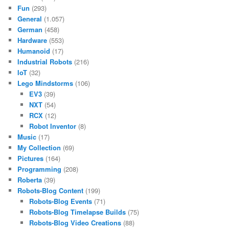
Fun
(293)
General
(1.057)
German
(458)
Hardware
(553)
Humanoid
(17)
Industrial Robots
(216)
IoT
(32)
Lego Mindstorms
(106)
EV3
(39)
NXT
(54)
RCX
(12)
Robot Inventor
(8)
Music
(17)
My Collection
(69)
Pictures
(164)
Programming
(208)
Roberta
(39)
Robots-Blog Content
(199)
Robots-Blog Events
(71)
Robots-Blog Timelapse Builds
(75)
Robots-Blog Video Creations
(88)