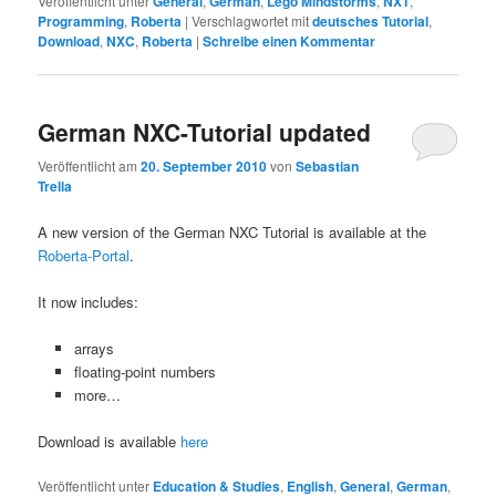
Veröffentlicht unter
General
,
German
,
Lego Mindstorms
,
NXT
,
Programming
,
Roberta
|
Verschlagwortet mit
deutsches Tutorial
,
Download
,
NXC
,
Roberta
|
Schreibe einen Kommentar
German NXC-Tutorial updated
Veröffentlicht am
20. September 2010
von
Sebastian
Trella
A new version of the German NXC Tutorial is available at the
Roberta-Portal
.
It now includes:
arrays
floating-point numbers
more…
Download is available
here
Veröffentlicht unter
Education & Studies
,
English
,
General
,
German
,