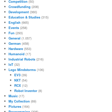
Competition
(50)
Crowdfunding
(208)
Development
(360)
Education & Studies
(315)
English
(665)
Events
(258)
Fun
(293)
General
(1.057)
German
(458)
Hardware
(553)
Humanoid
(17)
Industrial Robots
(216)
IoT
(32)
Lego Mindstorms
(106)
EV3
(39)
NXT
(54)
RCX
(12)
Robot Inventor
(8)
Music
(17)
My Collection
(69)
Pictures
(164)
Programming
(208)