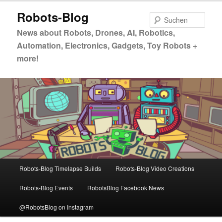
Zum
Zum
Robots-Blog
primären
sekundären
Such
Inhalt
Inhalt
News about Robots, Drones, AI, Robotics,
springen
springen
Automation, Electronics, Gadgets, Toy Robots +
more!
Hauptmenü
Robots-Blog Timelapse Builds
Robots-Blog Video Creations
Robots-Blog Events
RobotsBlog Facebook News
@RobotsBlog on Instagram