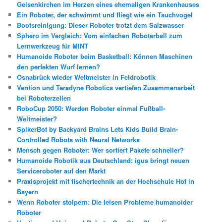
Gelsenkirchen im Herzen eines ehemaligen Krankenhauses
Ein Roboter, der schwimmt und fliegt wie ein Tauchvogel
Bootsreinigung: Dieser Roboter trotzt dem Salzwasser
Sphero im Vergleich: Vom einfachen Roboterball zum
Lernwerkzeug für MINT
Humanoide Roboter beim Basketball: Können Maschinen
den perfekten Wurf lernen?
Osnabrück wieder Weltmeister in Feldrobotik
Vention und Teradyne Robotics vertiefen Zusammenarbeit
bei Roboterzellen
RoboCup 2050: Werden Roboter einmal Fußball-
Weltmeister?
SpikerBot by Backyard Brains Lets Kids Build Brain-
Controlled Robots with Neural Networks
Mensch gegen Roboter: Wer sortiert Pakete schneller?
Humanoide Robotik aus Deutschland: igus bringt neuen
Serviceroboter auf den Markt
Praxisprojekt mit fischertechnik an der Hochschule Hof in
Bayern
Wenn Roboter stolpern: Die leisen Probleme humanoider
Roboter