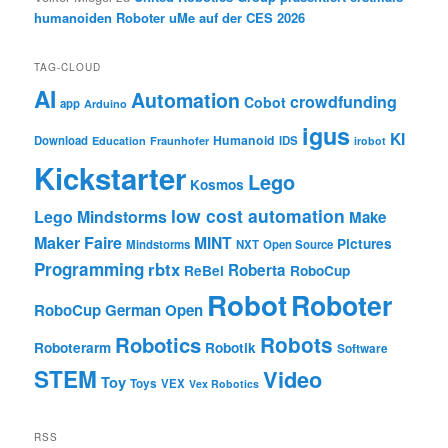
humanoiden Roboter uMe auf der CES 2026
TAG-CLOUD
AI
Automation
crowdfunding
Cobot
app
Arduino
igus
KI
Humanoid
Download
IDS
Education
Fraunhofer
irobot
Kickstarter
Lego
Kosmos
low cost automation
Lego Mindstorms
Make
Maker Faire
MINT
Pictures
Mindstorms
NXT
Open Source
Programming
rbtx
Roberta
ReBel
RoboCup
Robot
Roboter
RoboCup German Open
Robotics
Robots
Roboterarm
Robotik
Software
STEM
Video
Toy
Toys
VEX
Vex Robotics
RSS