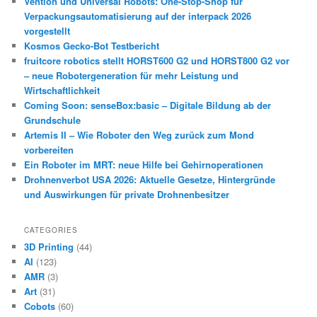
Vention und Universal Robots: One-Stop-Shop für
Verpackungsautomatisierung auf der interpack 2026
vorgestellt
Kosmos Gecko-Bot Testbericht
fruitcore robotics stellt HORST600 G2 und HORST800 G2 vor
– neue Robotergeneration für mehr Leistung und
Wirtschaftlichkeit
Coming Soon: senseBox:basic – Digitale Bildung ab der
Grundschule
Artemis II – Wie Roboter den Weg zurück zum Mond
vorbereiten
Ein Roboter im MRT: neue Hilfe bei Gehirnoperationen
Drohnenverbot USA 2026: Aktuelle Gesetze, Hintergründe
und Auswirkungen für private Drohnenbesitzer
CATEGORIES
3D Printing
(44)
AI
(123)
AMR
(3)
Art
(31)
Cobots
(60)