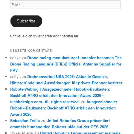
E-
Mail
Subscribe
Schließe dich 39 anderen Abonnenten an
NEUESTE KOMMENTARE
aditya
zu
Drone racing manufacturer Lumenier becomes The
Drone Racing League’s (DRL’s) Official Antenna Supplier for
FPV
aditya
zu
Drohnenverbot USA 2026: Aktuelle Gesetze,
Hintergründe und Auswirkungen für private Drohnenbesitzer
Robots-Weblog | Ausgezeichneter Robotik-Baukasten:
Beckhoff ATRO erhält den Innovation Award 2026 -
techhdesign.com. All rights reserved.
zu
Ausgezeichneter
Robotik-Baukasten: Beckhoff ATRO erhält den Innovation
Award 2026
Sebastian Trella
zu
United Robotics Group präsentiert
erstmals humanoiden Roboter uMe auf der CES 2026
Volker Miegel
zu
United Robotics Group präsentiert erstmals