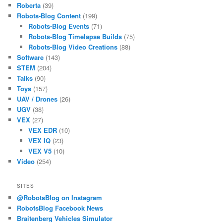
Roberta
(39)
Robots-Blog Content
(199)
Robots-Blog Events
(71)
Robots-Blog Timelapse Builds
(75)
Robots-Blog Video Creations
(88)
Software
(143)
STEM
(204)
Talks
(90)
Toys
(157)
UAV / Drones
(26)
UGV
(38)
VEX
(27)
VEX EDR
(10)
VEX IQ
(23)
VEX V5
(10)
Video
(254)
SITES
@RobotsBlog on Instagram
RobotsBlog Facebook News
Braitenberg Vehicles Simulator