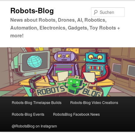
Zum
Zum
Robots-Blog
primären
sekundären
Such
Inhalt
Inhalt
News about Robots, Drones, AI, Robotics,
springen
springen
Automation, Electronics, Gadgets, Toy Robots +
more!
Hauptmenü
Robots-Blog Timelapse Builds
Robots-Blog Video Creations
Robots-Blog Events
RobotsBlog Facebook News
@RobotsBlog on Instagram