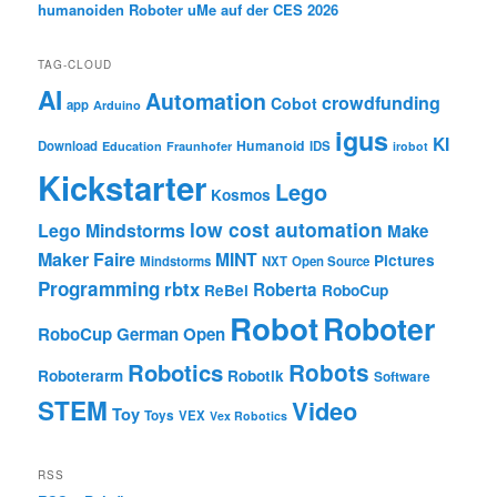
humanoiden Roboter uMe auf der CES 2026
TAG-CLOUD
AI
Automation
crowdfunding
Cobot
app
Arduino
igus
KI
Humanoid
Download
IDS
Education
Fraunhofer
irobot
Kickstarter
Lego
Kosmos
low cost automation
Lego Mindstorms
Make
Maker Faire
MINT
Pictures
Mindstorms
NXT
Open Source
Programming
rbtx
Roberta
ReBel
RoboCup
Robot
Roboter
RoboCup German Open
Robotics
Robots
Roboterarm
Robotik
Software
STEM
Video
Toy
Toys
VEX
Vex Robotics
RSS