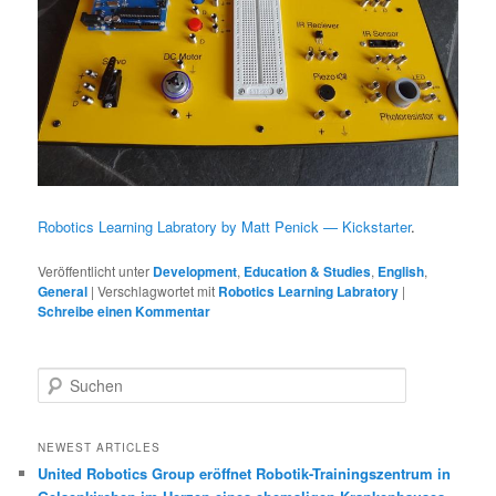
Robotics Learning Labratory by Matt Penick — Kickstarter
.
Veröffentlicht unter
Development
,
Education & Studies
,
English
,
General
|
Verschlagwortet mit
Robotics Learning Labratory
|
Schreibe einen Kommentar
S
u
c
h
NEWEST ARTICLES
e
United Robotics Group eröffnet Robotik-Trainingszentrum in
n