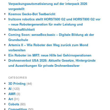
Verpackungsautomatisierung auf der interpack 2026
vorgestellt
Kosmos Gecko-Bot Testbericht
fruitcore robotics stellt HORST600 G2 und HORST800 G2 vor
– neue Robotergeneration für mehr Leistung und
Wirtschaftlichkeit
Coming Soon: senseBox:basic – Digitale Bildung ab der
Grundschule
Artemis II – Wie Roboter den Weg zurück zum Mond
vorbereiten
Ein Roboter im MRT: neue Hilfe bei Gehirnoperationen
Drohnenverbot USA 2026: Aktuelle Gesetze, Hintergründe
und Auswirkungen für private Drohnenbesitzer
CATEGORIES
3D Printing
(44)
AI
(123)
AMR
(3)
Art
(31)
Cobots
(60)
Competition
(50)