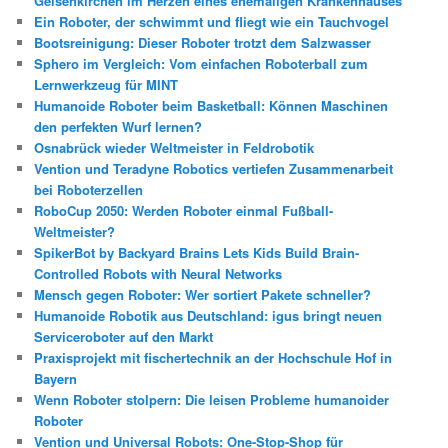
Gelsenkirchen im Herzen eines ehemaligen Krankenhauses
Ein Roboter, der schwimmt und fliegt wie ein Tauchvogel
Bootsreinigung: Dieser Roboter trotzt dem Salzwasser
Sphero im Vergleich: Vom einfachen Roboterball zum
Lernwerkzeug für MINT
Humanoide Roboter beim Basketball: Können Maschinen
den perfekten Wurf lernen?
Osnabrück wieder Weltmeister in Feldrobotik
Vention und Teradyne Robotics vertiefen Zusammenarbeit
bei Roboterzellen
RoboCup 2050: Werden Roboter einmal Fußball-
Weltmeister?
SpikerBot by Backyard Brains Lets Kids Build Brain-
Controlled Robots with Neural Networks
Mensch gegen Roboter: Wer sortiert Pakete schneller?
Humanoide Robotik aus Deutschland: igus bringt neuen
Serviceroboter auf den Markt
Praxisprojekt mit fischertechnik an der Hochschule Hof in
Bayern
Wenn Roboter stolpern: Die leisen Probleme humanoider
Roboter
Vention und Universal Robots: One-Stop-Shop für