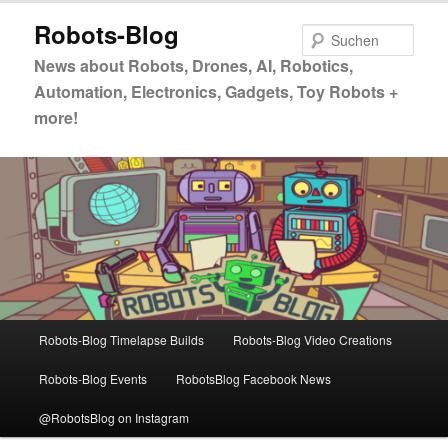
Zum
Zum
Robots-Blog
primären
sekundären
Such
Inhalt
Inhalt
News about Robots, Drones, AI, Robotics,
springen
springen
Automation, Electronics, Gadgets, Toy Robots +
more!
Hauptmenü
Robots-Blog Timelapse Builds
Robots-Blog Video Creations
Robots-Blog Events
RobotsBlog Facebook News
@RobotsBlog on Instagram