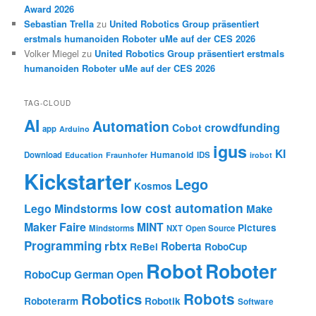
Award 2026
Sebastian Trella
zu
United Robotics Group präsentiert
erstmals humanoiden Roboter uMe auf der CES 2026
Volker Miegel
zu
United Robotics Group präsentiert erstmals
humanoiden Roboter uMe auf der CES 2026
TAG-CLOUD
AI
Automation
crowdfunding
Cobot
app
Arduino
igus
KI
Humanoid
Download
IDS
Education
Fraunhofer
irobot
Kickstarter
Lego
Kosmos
low cost automation
Lego Mindstorms
Make
Maker Faire
MINT
Pictures
Mindstorms
NXT
Open Source
Programming
rbtx
Roberta
ReBel
RoboCup
Robot
Roboter
RoboCup German Open
Robotics
Robots
Roboterarm
Robotik
Software