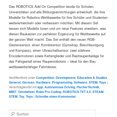
Das ROBOTICS Add On Competition wurde für Schulen,
Universitäten und alle Bildungseinrichtungen entwickelt, die ihre
Modelle für Robotics-Wettbewerbe für ihre Schüler und Studenten
weiterentwickeln oder verbessern möchten. Mit diesem Set
lassen sich Modelle tunen und um neue Features erweitern, was
diesen Baukasten zur perfekten Ergänzung für Wettbewerbe auf
der ganzen Welt macht. Das Set enthält den neuen RGB-
Gestensensor, einen Kombisensor (Gyroskop, Beschleunigung
und Kompass), einen Ultraschallsensor, zwei stärkere
Encodermotoren sowie Kettenglieder und Rastraupenbeläge für
das Fahrgestell eines Raupenroboters – ideal für den Bau
wettbewerbsfähiger Fahrroboter.
Veröffentlicht unter
Competition
,
Development
,
Education & Studies
,
General
,
German
,
Hardware
,
Programming
,
Software
,
STEM
,
Toys
|
Verschlagwortet mit
app
,
Autonomous Driving
,
FischerTechnik
,
MINT
,
Omniwheel
,
Robo Pro Coding
,
ROBOTICS TXT 4.0
,
STEAM
,
STEM
,
Toy
,
Toys
|
Schreibe einen Kommentar
S