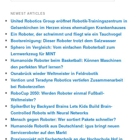
u
c
h
NEWEST ARTICLES
e
United Robotics Group eröffnet Robotik-Trainingszentrum in
n
Gelsenkirchen im Herzen eines ehemaligen Krankenhauses
Ein Roboter, der schwimmt und fliegt wie ein Tauchvogel
Bootsreinigung: Dieser Roboter trotzt dem Salzwasser
Sphero im Vergleich: Vom einfachen Roboterball zum
Lernwerkzeug für MINT
Humanoide Roboter beim Basketball: Können Maschinen
den perfekten Wurf lernen?
Osnabrück wieder Weltmeister in Feldrobotik
Vention und Teradyne Robotics vertiefen Zusammenarbeit
bei Roboterzellen
RoboCup 2050: Werden Roboter einmal Fußball-
Weltmeister?
SpikerBot by Backyard Brains Lets Kids Build Brain-
Controlled Robots with Neural Networks
Mensch gegen Roboter: Wer sortiert Pakete schneller?
Humanoide Robotik aus Deutschland: igus bringt neuen
Serviceroboter auf den Markt
Praxisprojekt mit fischertechnik an der Hochschule Hof in