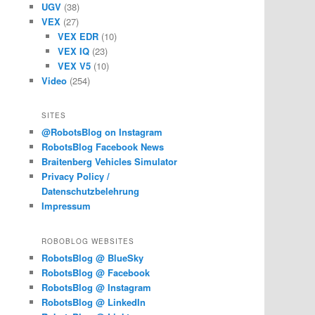
UGV
(38)
VEX
(27)
VEX EDR
(10)
VEX IQ
(23)
VEX V5
(10)
Video
(254)
SITES
@RobotsBlog on Instagram
RobotsBlog Facebook News
Braitenberg Vehicles Simulator
Privacy Policy /
Datenschutzbelehrung
Impressum
ROBOBLOG WEBSITES
RobotsBlog @ BlueSky
RobotsBlog @ Facebook
RobotsBlog @ Instagram
RobotsBlog @ LinkedIn