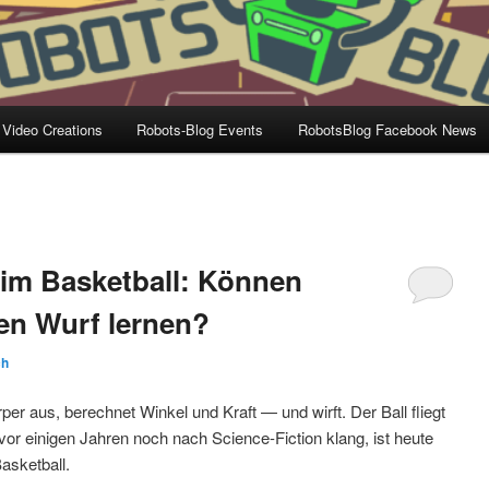
 Video Creations
Robots-Blog Events
RobotsBlog Facebook News
im Basketball: Können
en Wurf lernen?
ch
rper aus, berechnet Winkel und Kraft — und wirft. Der Ball fliegt
r einigen Jahren noch nach Science-Fiction klang, ist heute
asketball.