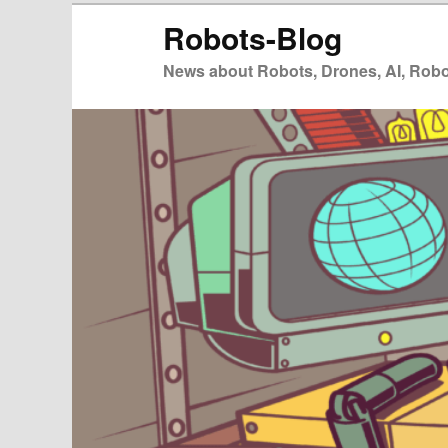
Zum
Zum
Robots-Blog
primären
sekundären
Inhalt
Inhalt
News about Robots, Drones, AI, Robot
springen
springen