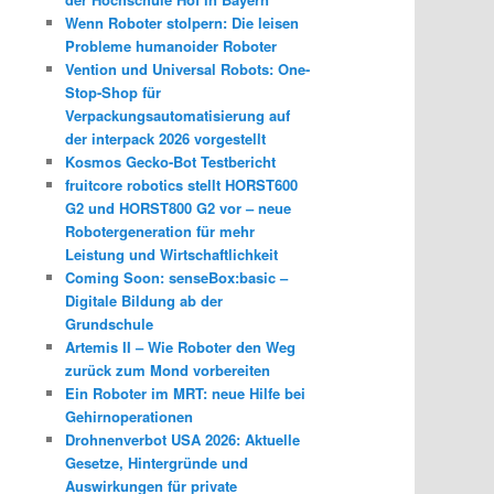
Wenn Roboter stolpern: Die leisen
Probleme humanoider Roboter
Vention und Universal Robots: One-
Stop-Shop für
Verpackungsautomatisierung auf
der interpack 2026 vorgestellt
Kosmos Gecko-Bot Testbericht
fruitcore robotics stellt HORST600
G2 und HORST800 G2 vor – neue
Robotergeneration für mehr
Leistung und Wirtschaftlichkeit
Coming Soon: senseBox:basic –
Digitale Bildung ab der
Grundschule
Artemis II – Wie Roboter den Weg
zurück zum Mond vorbereiten
Ein Roboter im MRT: neue Hilfe bei
Gehirnoperationen
Drohnenverbot USA 2026: Aktuelle
Gesetze, Hintergründe und
Auswirkungen für private