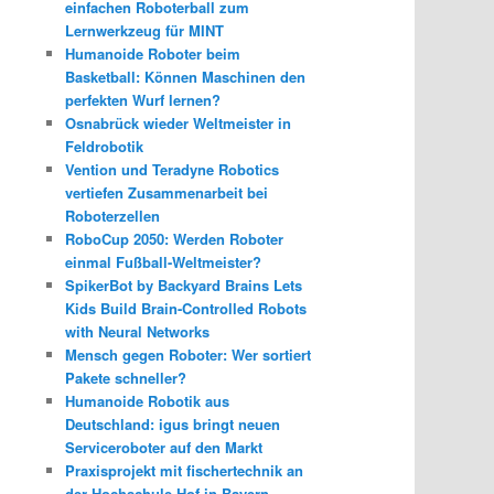
einfachen Roboterball zum
Lernwerkzeug für MINT
Humanoide Roboter beim
Basketball: Können Maschinen den
perfekten Wurf lernen?
Osnabrück wieder Weltmeister in
Feldrobotik
Vention und Teradyne Robotics
vertiefen Zusammenarbeit bei
Roboterzellen
RoboCup 2050: Werden Roboter
einmal Fußball-Weltmeister?
SpikerBot by Backyard Brains Lets
Kids Build Brain-Controlled Robots
with Neural Networks
Mensch gegen Roboter: Wer sortiert
Pakete schneller?
Humanoide Robotik aus
Deutschland: igus bringt neuen
Serviceroboter auf den Markt
Praxisprojekt mit fischertechnik an
der Hochschule Hof in Bayern