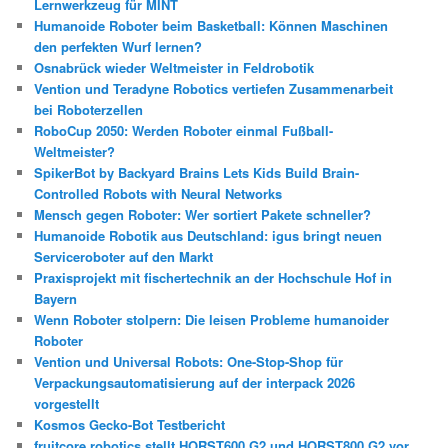
Lernwerkzeug für MINT
Humanoide Roboter beim Basketball: Können Maschinen
den perfekten Wurf lernen?
Osnabrück wieder Weltmeister in Feldrobotik
Vention und Teradyne Robotics vertiefen Zusammenarbeit
bei Roboterzellen
RoboCup 2050: Werden Roboter einmal Fußball-
Weltmeister?
SpikerBot by Backyard Brains Lets Kids Build Brain-
Controlled Robots with Neural Networks
Mensch gegen Roboter: Wer sortiert Pakete schneller?
Humanoide Robotik aus Deutschland: igus bringt neuen
Serviceroboter auf den Markt
Praxisprojekt mit fischertechnik an der Hochschule Hof in
Bayern
Wenn Roboter stolpern: Die leisen Probleme humanoider
Roboter
Vention und Universal Robots: One-Stop-Shop für
Verpackungsautomatisierung auf der interpack 2026
vorgestellt
Kosmos Gecko-Bot Testbericht
fruitcore robotics stellt HORST600 G2 und HORST800 G2 vor