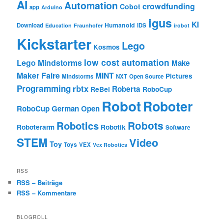
AI
Automation
crowdfunding
Cobot
app
Arduino
igus
KI
Humanoid
Download
IDS
Education
Fraunhofer
irobot
Kickstarter
Lego
Kosmos
low cost automation
Lego Mindstorms
Make
Maker Faire
MINT
Pictures
Mindstorms
NXT
Open Source
Programming
rbtx
Roberta
ReBel
RoboCup
Robot
Roboter
RoboCup German Open
Robotics
Robots
Roboterarm
Robotik
Software
STEM
Video
Toy
Toys
VEX
Vex Robotics
RSS
RSS – Beiträge
RSS – Kommentare
BLOGROLL