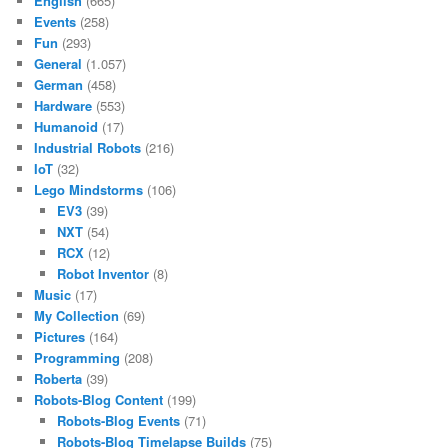
English
(665)
Events
(258)
Fun
(293)
General
(1.057)
German
(458)
Hardware
(553)
Humanoid
(17)
Industrial Robots
(216)
IoT
(32)
Lego Mindstorms
(106)
EV3
(39)
NXT
(54)
RCX
(12)
Robot Inventor
(8)
Music
(17)
My Collection
(69)
Pictures
(164)
Programming
(208)
Roberta
(39)
Robots-Blog Content
(199)
Robots-Blog Events
(71)
Robots-Blog Timelapse Builds
(75)