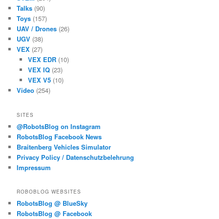
Talks
(90)
Toys
(157)
UAV / Drones
(26)
UGV
(38)
VEX
(27)
VEX EDR
(10)
VEX IQ
(23)
VEX V5
(10)
Video
(254)
SITES
@RobotsBlog on Instagram
RobotsBlog Facebook News
Braitenberg Vehicles Simulator
Privacy Policy / Datenschutzbelehrung
Impressum
ROBOBLOG WEBSITES
RobotsBlog @ BlueSky
RobotsBlog @ Facebook