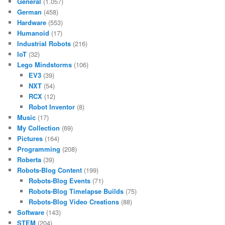
General
(1.057)
German
(458)
Hardware
(553)
Humanoid
(17)
Industrial Robots
(216)
IoT
(32)
Lego Mindstorms
(106)
EV3
(39)
NXT
(54)
RCX
(12)
Robot Inventor
(8)
Music
(17)
My Collection
(69)
Pictures
(164)
Programming
(208)
Roberta
(39)
Robots-Blog Content
(199)
Robots-Blog Events
(71)
Robots-Blog Timelapse Builds
(75)
Robots-Blog Video Creations
(88)
Software
(143)
STEM
(204)