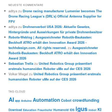
NEUESTE KOMMENTARE
aditya
zu
Drone racing manufacturer Lumenier becomes The
Drone Racing League’s (DRL’s) Official Antenna Supplier for
FPV
aditya
zu
Drohnenverbot USA 2026: Aktuelle Gesetze,
Hintergründe und Auswirkungen für private Drohnenbesitzer
Robots-Weblog | Ausgezeichneter Robotik-Baukasten:
Beckhoff ATRO erhält den Innovation Award 2026 -
techhdesign.com. All rights reserved.
zu
Ausgezeichneter
Robotik-Baukasten: Beckhoff ATRO erhält den Innovation
Award 2026
Sebastian Trella
zu
United Robotics Group präsentiert
erstmals humanoiden Roboter uMe auf der CES 2026
Volker Miegel
zu
United Robotics Group präsentiert erstmals
humanoiden Roboter uMe auf der CES 2026
TAG-CLOUD
AI
Automation
crowdfunding
Cobot
app
Arduino
igus
KI
Humanoid
Download
IDS
Education
Fraunhofer
irobot