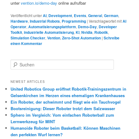
unter
vention.io/demo-day
online aufrufbar
Veröffentlicht unter
AI
,
Development
,
Events
,
General
,
German
,
Hardware
,
Industrial Robots
,
Programming
|
Verschlagwortet mit
AI
Operator
,
Automatisierungsplattform
,
Demo-Day
,
Developer
Toolkit
,
industrielle Automatisierung
,
KI
,
Nvidia
,
Robotik
,
Simulation Checker
,
Vention
,
Zero-Shot Automation
|
Schreibe
einen Kommentar
S
u
c
h
NEWEST ARTICLES
e
United Robotics Group eröffnet Robotik-Trainingszentrum in
n
Gelsenkirchen im Herzen eines ehemaligen Krankenhauses
Ein Roboter, der schwimmt und fliegt wie ein Tauchvogel
Bootsreinigung: Dieser Roboter trotzt dem Salzwasser
Sphero im Vergleich: Vom einfachen Roboterball zum
Lernwerkzeug für MINT
Humanoide Roboter beim Basketball: Können Maschinen
den perfekten Wurf lernen?