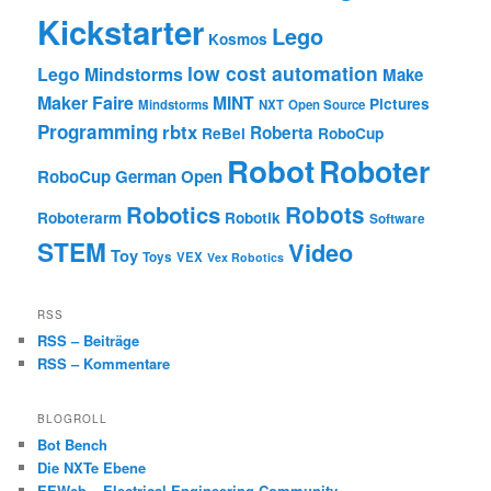
Kickstarter
Lego
Kosmos
low cost automation
Lego Mindstorms
Make
Maker Faire
MINT
Pictures
Mindstorms
NXT
Open Source
Programming
rbtx
Roberta
ReBel
RoboCup
Robot
Roboter
RoboCup German Open
Robotics
Robots
Roboterarm
Robotik
Software
STEM
Video
Toy
Toys
VEX
Vex Robotics
RSS
RSS – Beiträge
RSS – Kommentare
BLOGROLL
Bot Bench
Die NXTe Ebene
EEWeb – Electrical Engineering Community