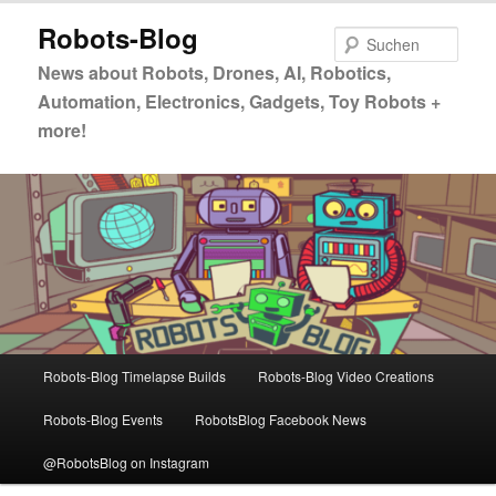
Zum
Zum
Robots-Blog
primären
sekundären
Such
Inhalt
Inhalt
News about Robots, Drones, AI, Robotics,
springen
springen
Automation, Electronics, Gadgets, Toy Robots +
more!
Hauptmenü
Robots-Blog Timelapse Builds
Robots-Blog Video Creations
Robots-Blog Events
RobotsBlog Facebook News
@RobotsBlog on Instagram