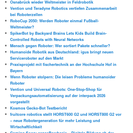
Osnabrück wieder Weltmeister in Feldrobotik
Vention und Teradyne Robotics vertiefen Zusammenarbeit
bei Roboterzellen
RoboCup 2050: Werden Roboter einmal Fußball-
Weltmeister?
SpikerBot by Backyard Brains Lets Kids Build Brain-
Controlled Robots with Neural Networks
Mensch gegen Roboter: Wer sortiert Pakete schneller?
Humanoide Robotik aus Deutschland: igus bringt neuen
Serviceroboter auf den Markt
Praxisprojekt mit fischertechnik an der Hochschule Hof in
Bayern
Wenn Roboter stolpern: Die leisen Probleme humanoider
Roboter
Vention und Universal Robots: One-Stop-Shop für
Verpackungsautomatisierung auf der interpack 2026
vorgestellt
Kosmos Gecko-Bot Testbericht
fruitcore robotics stellt HORST600 G2 und HORST800 G2 vor
– neue Robotergeneration für mehr Leistung und
Wirtschaftlichkeit
Coming Soon: senseBox:basic – Digitale Bildung ab der