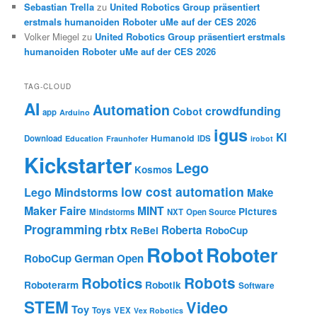
Sebastian Trella
zu
United Robotics Group präsentiert
erstmals humanoiden Roboter uMe auf der CES 2026
Volker Miegel
zu
United Robotics Group präsentiert erstmals
humanoiden Roboter uMe auf der CES 2026
TAG-CLOUD
AI
Automation
crowdfunding
Cobot
app
Arduino
igus
KI
Humanoid
Download
IDS
Education
Fraunhofer
irobot
Kickstarter
Lego
Kosmos
low cost automation
Lego Mindstorms
Make
Maker Faire
MINT
Pictures
Mindstorms
NXT
Open Source
Programming
rbtx
Roberta
ReBel
RoboCup
Robot
Roboter
RoboCup German Open
Robotics
Robots
Roboterarm
Robotik
Software
STEM
Video
Toy
Toys
VEX
Vex Robotics