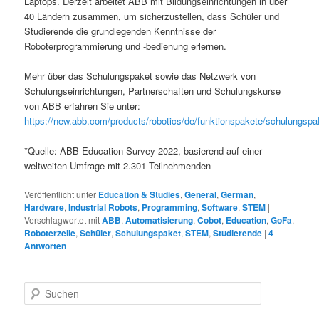
Laptops. Derzeit arbeitet ABB mit Bildungseinrichtungen in über
40 Ländern zusammen, um sicherzustellen, dass Schüler und
Studierende die grundlegenden Kenntnisse der
Roboterprogrammierung und -bedienung erlernen.
Mehr über das Schulungspaket sowie das Netzwerk von
Schulungseinrichtungen, Partnerschaften und Schulungskurse
von ABB erfahren Sie unter:
https://new.abb.com/products/robotics/de/funktionspakete/schulungspa
*Quelle: ABB Education Survey 2022, basierend auf einer
weltweiten Umfrage mit 2.301 Teilnehmenden
Veröffentlicht unter
Education & Studies
,
General
,
German
,
Hardware
,
Industrial Robots
,
Programming
,
Software
,
STEM
|
Verschlagwortet mit
ABB
,
Automatisierung
,
Cobot
,
Education
,
GoFa
,
Roboterzelle
,
Schüler
,
Schulungspaket
,
STEM
,
Studierende
|
4
Antworten
S
u
c