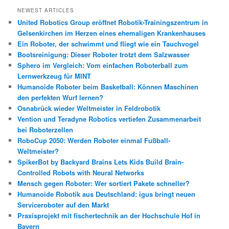
h
NEWEST ARTICLES
e
United Robotics Group eröffnet Robotik-Trainingszentrum in
n
Gelsenkirchen im Herzen eines ehemaligen Krankenhauses
Ein Roboter, der schwimmt und fliegt wie ein Tauchvogel
Bootsreinigung: Dieser Roboter trotzt dem Salzwasser
Sphero im Vergleich: Vom einfachen Roboterball zum
Lernwerkzeug für MINT
Humanoide Roboter beim Basketball: Können Maschinen
den perfekten Wurf lernen?
Osnabrück wieder Weltmeister in Feldrobotik
Vention und Teradyne Robotics vertiefen Zusammenarbeit
bei Roboterzellen
RoboCup 2050: Werden Roboter einmal Fußball-
Weltmeister?
SpikerBot by Backyard Brains Lets Kids Build Brain-
Controlled Robots with Neural Networks
Mensch gegen Roboter: Wer sortiert Pakete schneller?
Humanoide Robotik aus Deutschland: igus bringt neuen
Serviceroboter auf den Markt
Praxisprojekt mit fischertechnik an der Hochschule Hof in
Bayern