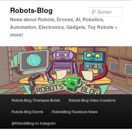
Zum
Zum
Robots-Blog
primären
sekundären
Such
Inhalt
Inhalt
News about Robots, Drones, AI, Robotics,
springen
springen
Automation, Electronics, Gadgets, Toy Robots +
more!
Hauptmenü
Robots-Blog Timelapse Builds
Robots-Blog Video Creations
Robots-Blog Events
RobotsBlog Facebook News
@RobotsBlog on Instagram