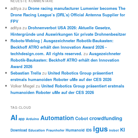
NEUESTE KOMMENTARE
aditya
zu
Drone racing manufacturer Lumenier becomes The
Drone Racing League’s (DRL’s) Official Antenna Supplier for
FPV
aditya
zu
Drohnenverbot USA 2026: Aktuelle Gesetze,
Hintergründe und Auswirkungen für private Drohnenbesitzer
Robots-Weblog | Ausgezeichneter Robotik-Baukasten:
Beckhoff ATRO erhält den Innovation Award 2026 -
techhdesign.com. All rights reserved.
zu
Ausgezeichneter
Robotik-Baukasten: Beckhoff ATRO erhält den Innovation
Award 2026
Sebastian Trella
zu
United Robotics Group präsentiert
erstmals humanoiden Roboter uMe auf der CES 2026
Volker Miegel
zu
United Robotics Group präsentiert erstmals
humanoiden Roboter uMe auf der CES 2026
TAG-CLOUD
AI
Automation
crowdfunding
Cobot
app
Arduino
igus
KI
Humanoid
Download
IDS
Education
Fraunhofer
irobot