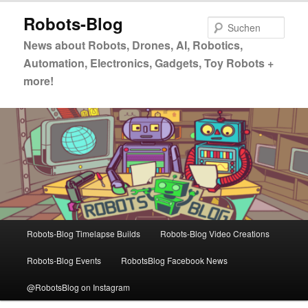
Zum
Zum
Robots-Blog
primären
sekundären
Such
Inhalt
Inhalt
News about Robots, Drones, AI, Robotics,
springen
springen
Automation, Electronics, Gadgets, Toy Robots +
more!
Hauptmenü
Robots-Blog Timelapse Builds
Robots-Blog Video Creations
Robots-Blog Events
RobotsBlog Facebook News
@RobotsBlog on Instagram