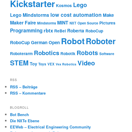
Kickstarter
Lego
Kosmos
low cost automation
Lego Mindstorms
Make
Maker Faire
MINT
Pictures
Mindstorms
NXT
Open Source
Programming
rbtx
Roberta
ReBel
RoboCup
Robot
Roboter
RoboCup German Open
Robotics
Robots
Roboterarm
Robotik
Software
STEM
Video
Toy
Toys
VEX
Vex Robotics
RSS
RSS – Beiträge
RSS – Kommentare
BLOGROLL
Bot Bench
Die NXTe Ebene
EEWeb – Electrical Engineering Community