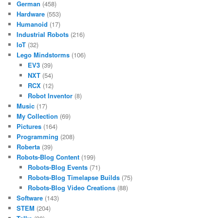
German
(458)
Hardware
(553)
Humanoid
(17)
Industrial Robots
(216)
IoT
(32)
Lego Mindstorms
(106)
EV3
(39)
NXT
(54)
RCX
(12)
Robot Inventor
(8)
Music
(17)
My Collection
(69)
Pictures
(164)
Programming
(208)
Roberta
(39)
Robots-Blog Content
(199)
Robots-Blog Events
(71)
Robots-Blog Timelapse Builds
(75)
Robots-Blog Video Creations
(88)
Software
(143)
STEM
(204)