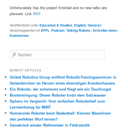
Unfortunately has the project finished and no new talks are
planned. Link
RSS
Veröffentlicht unter
Education & Studies
,
English
,
General
|
Verschlagwortet mit
EPFL
,
Podcast
,
Talking Robots
|
Schreibe einen
Kommentar
S
u
c
h
NEWEST ARTICLES
e
United Robotics Group eröffnet Robotik-Trainingszentrum in
n
Gelsenkirchen im Herzen eines ehemaligen Krankenhauses
Ein Roboter, der schwimmt und fliegt wie ein Tauchvogel
Bootsreinigung: Dieser Roboter trotzt dem Salzwasser
Sphero im Vergleich: Vom einfachen Roboterball zum
Lernwerkzeug für MINT
Humanoide Roboter beim Basketball: Können Maschinen
den perfekten Wurf lernen?
Osnabrück wieder Weltmeister in Feldrobotik