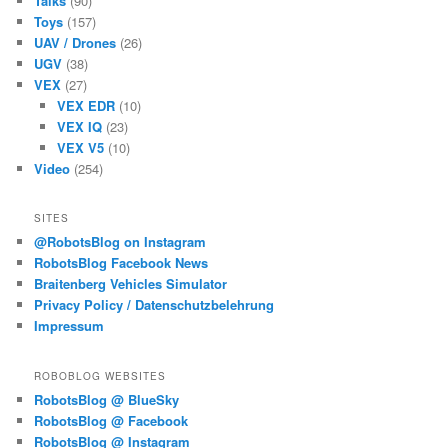
Talks
(90)
Toys
(157)
UAV / Drones
(26)
UGV
(38)
VEX
(27)
VEX EDR
(10)
VEX IQ
(23)
VEX V5
(10)
Video
(254)
SITES
@RobotsBlog on Instagram
RobotsBlog Facebook News
Braitenberg Vehicles Simulator
Privacy Policy / Datenschutzbelehrung
Impressum
ROBOBLOG WEBSITES
RobotsBlog @ BlueSky
RobotsBlog @ Facebook
RobotsBlog @ Instagram