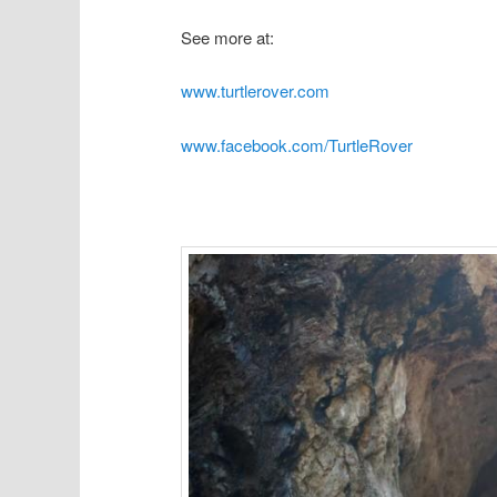
See more at:
www.turtlerover.com
www.facebook.com/TurtleRover