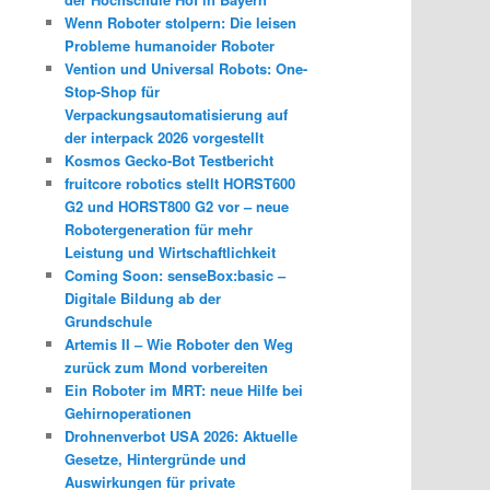
Wenn Roboter stolpern: Die leisen
Probleme humanoider Roboter
Vention und Universal Robots: One-
Stop-Shop für
Verpackungsautomatisierung auf
der interpack 2026 vorgestellt
Kosmos Gecko-Bot Testbericht
fruitcore robotics stellt HORST600
G2 und HORST800 G2 vor – neue
Robotergeneration für mehr
Leistung und Wirtschaftlichkeit
Coming Soon: senseBox:basic –
Digitale Bildung ab der
Grundschule
Artemis II – Wie Roboter den Weg
zurück zum Mond vorbereiten
Ein Roboter im MRT: neue Hilfe bei
Gehirnoperationen
Drohnenverbot USA 2026: Aktuelle
Gesetze, Hintergründe und
Auswirkungen für private