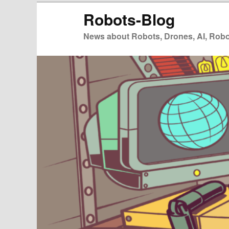
Zum
Zum
Robots-Blog
primären
sekundären
Inhalt
Inhalt
News about Robots, Drones, AI, Robot
springen
springen