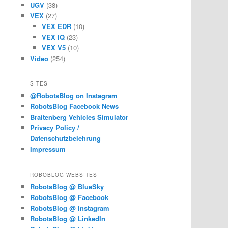
UGV
(38)
VEX
(27)
VEX EDR
(10)
VEX IQ
(23)
VEX V5
(10)
Video
(254)
SITES
@RobotsBlog on Instagram
RobotsBlog Facebook News
Braitenberg Vehicles Simulator
Privacy Policy /
Datenschutzbelehrung
Impressum
ROBOBLOG WEBSITES
RobotsBlog @ BlueSky
RobotsBlog @ Facebook
RobotsBlog @ Instagram
RobotsBlog @ LinkedIn