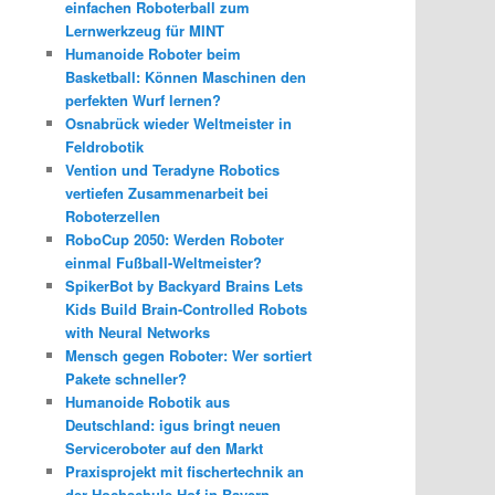
einfachen Roboterball zum
Lernwerkzeug für MINT
Humanoide Roboter beim
Basketball: Können Maschinen den
perfekten Wurf lernen?
Osnabrück wieder Weltmeister in
Feldrobotik
Vention und Teradyne Robotics
vertiefen Zusammenarbeit bei
Roboterzellen
RoboCup 2050: Werden Roboter
einmal Fußball-Weltmeister?
SpikerBot by Backyard Brains Lets
Kids Build Brain-Controlled Robots
with Neural Networks
Mensch gegen Roboter: Wer sortiert
Pakete schneller?
Humanoide Robotik aus
Deutschland: igus bringt neuen
Serviceroboter auf den Markt
Praxisprojekt mit fischertechnik an
der Hochschule Hof in Bayern