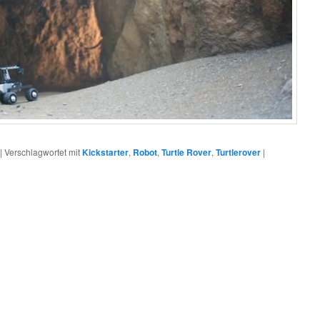
|
Verschlagwortet mit
Kickstarter
,
Robot
,
Turtle Rover
,
Turtlerover
|