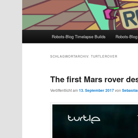
Hauptmenü
Robots-Blog Timelapse Builds
Robots-Blog
SCHLAGWORTARCHIV:
TURTLEROVER
The first Mars rover de
Veröffentlicht am
13. September 2017
von
Sebastian