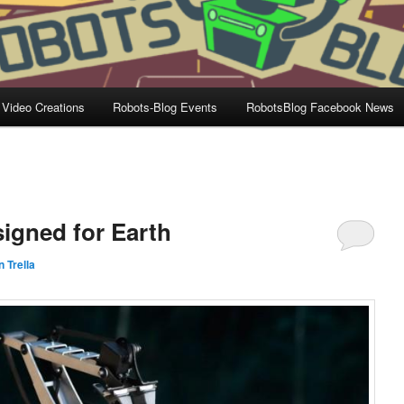
 Video Creations
Robots-Blog Events
RobotsBlog Facebook News
signed for Earth
 Trella