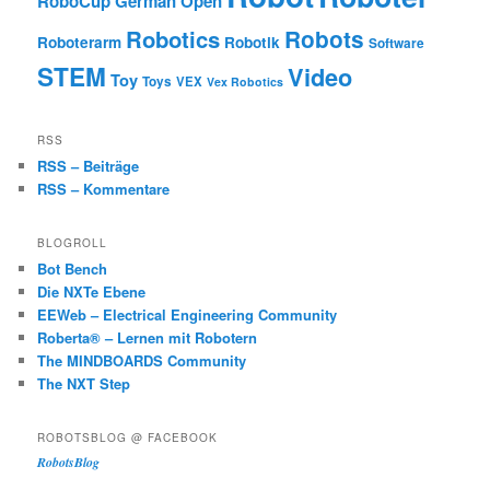
RoboCup German Open
Robotics
Robots
Roboterarm
Robotik
Software
STEM
Video
Toy
Toys
VEX
Vex Robotics
RSS
RSS – Beiträge
RSS – Kommentare
BLOGROLL
Bot Bench
Die NXTe Ebene
EEWeb – Electrical Engineering Community
Roberta® – Lernen mit Robotern
The MINDBOARDS Community
The NXT Step
ROBOTSBLOG @ FACEBOOK
RobotsBlog