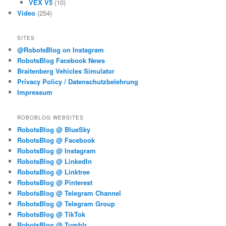
VEX V5
(10)
Video
(254)
SITES
@RobotsBlog on Instagram
RobotsBlog Facebook News
Braitenberg Vehicles Simulator
Privacy Policy / Datenschutzbelehrung
Impressum
ROBOBLOG WEBSITES
RobotsBlog @ BlueSky
RobotsBlog @ Facebook
RobotsBlog @ Instagram
RobotsBlog @ LinkedIn
RobotsBlog @ Linktree
RobotsBlog @ Pinterest
RobotsBlog @ Telegram Channel
RobotsBlog @ Telegram Group
RobotsBlog @ TikTok
RobotsBlog @ Tumblr