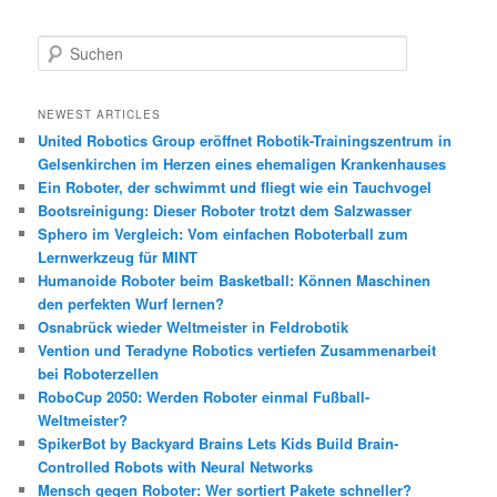
S
u
c
h
NEWEST ARTICLES
e
United Robotics Group eröffnet Robotik-Trainingszentrum in
n
Gelsenkirchen im Herzen eines ehemaligen Krankenhauses
Ein Roboter, der schwimmt und fliegt wie ein Tauchvogel
Bootsreinigung: Dieser Roboter trotzt dem Salzwasser
Sphero im Vergleich: Vom einfachen Roboterball zum
Lernwerkzeug für MINT
Humanoide Roboter beim Basketball: Können Maschinen
den perfekten Wurf lernen?
Osnabrück wieder Weltmeister in Feldrobotik
Vention und Teradyne Robotics vertiefen Zusammenarbeit
bei Roboterzellen
RoboCup 2050: Werden Roboter einmal Fußball-
Weltmeister?
SpikerBot by Backyard Brains Lets Kids Build Brain-
Controlled Robots with Neural Networks
Mensch gegen Roboter: Wer sortiert Pakete schneller?