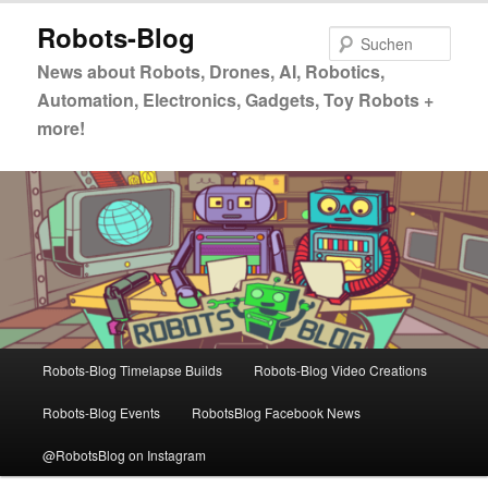
Zum
Zum
Robots-Blog
primären
sekundären
Such
Inhalt
Inhalt
News about Robots, Drones, AI, Robotics,
springen
springen
Automation, Electronics, Gadgets, Toy Robots +
more!
Hauptmenü
Robots-Blog Timelapse Builds
Robots-Blog Video Creations
Robots-Blog Events
RobotsBlog Facebook News
@RobotsBlog on Instagram