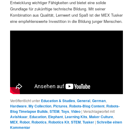
Entwicklung wichtiger Fähigkeiten und bietet eine solide
Grundlage für zukünftige technische Bildung. Mit seiner
Kombination aus Qualität, Lernwert und Spaß ist der MEX Tusker
eine empfehlenswerte Investition in die Bildung junger Menschen.
Veröffentlicht unter
Education & Studies
,
General
,
German
,
Hardware
,
My Collection
,
Pictures
,
Robots-Blog Content
,
Robots-
Blog Timelapse Builds
,
STEM
,
Toys
,
Video
|
Verschlagwortet mit
Avishkaar
,
Education
,
Elephant
,
Learning Kits
,
Maker Culture
,
MEX
,
Robot
,
Robotics
,
Robotics Kit
,
STEM
,
Tusker
|
Schreibe einen
Kommentar