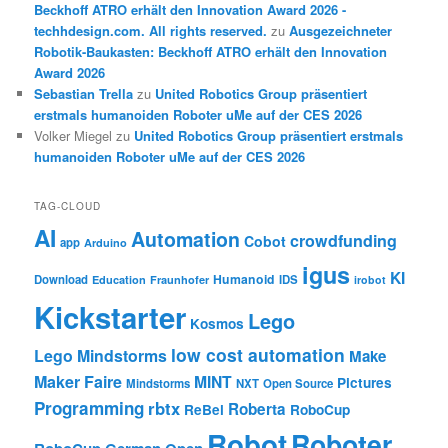
Beckhoff ATRO erhält den Innovation Award 2026 -
techhdesign.com. All rights reserved.
zu
Ausgezeichneter
Robotik-Baukasten: Beckhoff ATRO erhält den Innovation
Award 2026
Sebastian Trella
zu
United Robotics Group präsentiert
erstmals humanoiden Roboter uMe auf der CES 2026
Volker Miegel
zu
United Robotics Group präsentiert erstmals
humanoiden Roboter uMe auf der CES 2026
TAG-CLOUD
AI
Automation
crowdfunding
Cobot
app
Arduino
igus
KI
Humanoid
Download
IDS
Education
Fraunhofer
irobot
Kickstarter
Lego
Kosmos
low cost automation
Lego Mindstorms
Make
Maker Faire
MINT
Pictures
Mindstorms
NXT
Open Source
Programming
rbtx
Roberta
ReBel
RoboCup
Robot
Roboter