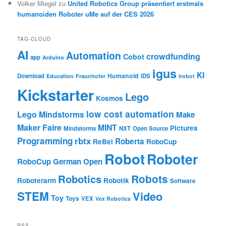
Volker Miegel
zu
United Robotics Group präsentiert erstmals
humanoiden Roboter uMe auf der CES 2026
TAG-CLOUD
AI
Automation
crowdfunding
Cobot
app
Arduino
igus
KI
Humanoid
Download
IDS
Education
Fraunhofer
irobot
Kickstarter
Lego
Kosmos
low cost automation
Lego Mindstorms
Make
Maker Faire
MINT
Pictures
Mindstorms
NXT
Open Source
Programming
rbtx
Roberta
ReBel
RoboCup
Robot
Roboter
RoboCup German Open
Robotics
Robots
Roboterarm
Robotik
Software
STEM
Video
Toy
Toys
VEX
Vex Robotics
RSS