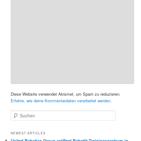
Diese Website verwendet Akismet, um Spam zu reduzieren.
Erfahre, wie deine Kommentardaten verarbeitet werden.
S
u
c
h
NEWEST ARTICLES
e
United Robotics Group eröffnet Robotik-Trainingszentrum in