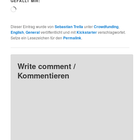
GEFÄLLT MIR:
Wird
geladen …
Dieser Eintrag wurde von
Sebastian Trella
unter
Crowdfunding
,
English
,
General
veröffentlicht und mit
Kickstarter
verschlagwortet.
Setze ein Lesezeichen für den
Permalink
.
Write comment /
Kommentieren