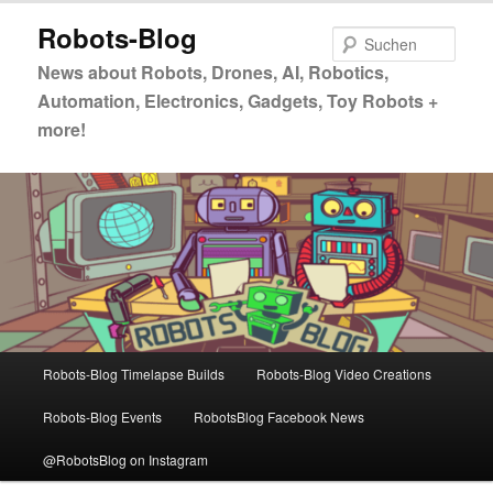
Zum
Robots-Blog
primären
Such
Inhalt
News about Robots, Drones, AI, Robotics,
springen
Automation, Electronics, Gadgets, Toy Robots +
more!
Hauptmenü
Robots-Blog Timelapse Builds
Robots-Blog Video Creations
Robots-Blog Events
RobotsBlog Facebook News
@RobotsBlog on Instagram