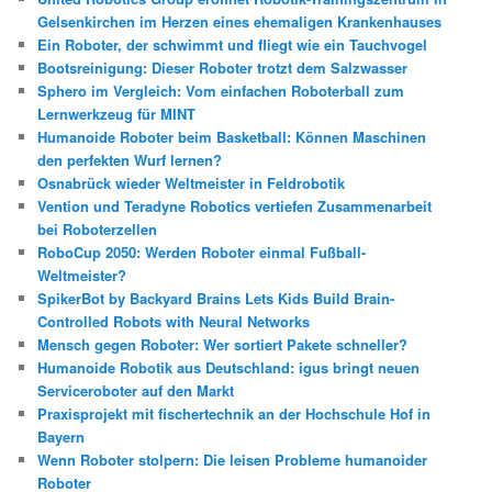
n
Gelsenkirchen im Herzen eines ehemaligen Krankenhauses
Ein Roboter, der schwimmt und fliegt wie ein Tauchvogel
Bootsreinigung: Dieser Roboter trotzt dem Salzwasser
Sphero im Vergleich: Vom einfachen Roboterball zum
Lernwerkzeug für MINT
Humanoide Roboter beim Basketball: Können Maschinen
den perfekten Wurf lernen?
Osnabrück wieder Weltmeister in Feldrobotik
Vention und Teradyne Robotics vertiefen Zusammenarbeit
bei Roboterzellen
RoboCup 2050: Werden Roboter einmal Fußball-
Weltmeister?
SpikerBot by Backyard Brains Lets Kids Build Brain-
Controlled Robots with Neural Networks
Mensch gegen Roboter: Wer sortiert Pakete schneller?
Humanoide Robotik aus Deutschland: igus bringt neuen
Serviceroboter auf den Markt
Praxisprojekt mit fischertechnik an der Hochschule Hof in
Bayern
Wenn Roboter stolpern: Die leisen Probleme humanoider
Roboter