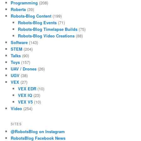
Programming
(208)
Roberta
(39)
Robots-Blog Content
(199)
Robots-Blog Events
(71)
Robots-Blog Timelapse Builds
(75)
Robots-Blog Video Creations
(88)
Software
(143)
STEM
(204)
Talks
(90)
Toys
(157)
UAV / Drones
(26)
UGV
(38)
VEX
(27)
VEX EDR
(10)
VEX IQ
(23)
VEX V5
(10)
Video
(254)
SITES
@RobotsBlog on Instagram
RobotsBlog Facebook News