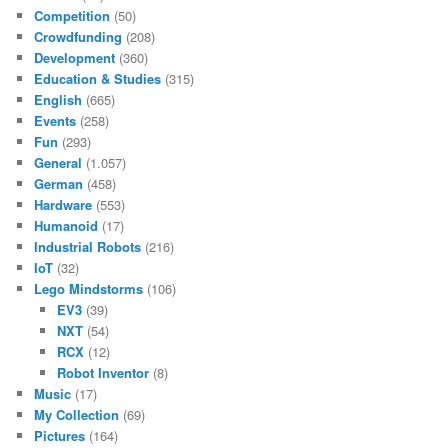
Competition
(50)
Crowdfunding
(208)
Development
(360)
Education & Studies
(315)
English
(665)
Events
(258)
Fun
(293)
General
(1.057)
German
(458)
Hardware
(553)
Humanoid
(17)
Industrial Robots
(216)
IoT
(32)
Lego Mindstorms
(106)
EV3
(39)
NXT
(54)
RCX
(12)
Robot Inventor
(8)
Music
(17)
My Collection
(69)
Pictures
(164)