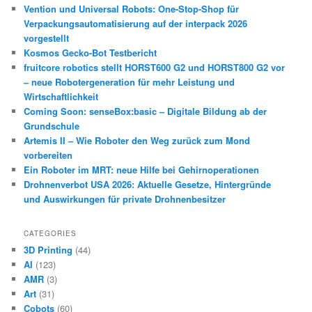
Vention und Universal Robots: One-Stop-Shop für
Verpackungsautomatisierung auf der interpack 2026
vorgestellt
Kosmos Gecko-Bot Testbericht
fruitcore robotics stellt HORST600 G2 und HORST800 G2 vor
– neue Robotergeneration für mehr Leistung und
Wirtschaftlichkeit
Coming Soon: senseBox:basic – Digitale Bildung ab der
Grundschule
Artemis II – Wie Roboter den Weg zurück zum Mond
vorbereiten
Ein Roboter im MRT: neue Hilfe bei Gehirnoperationen
Drohnenverbot USA 2026: Aktuelle Gesetze, Hintergründe
und Auswirkungen für private Drohnenbesitzer
CATEGORIES
3D Printing
(44)
AI
(123)
AMR
(3)
Art
(31)
Cobots
(60)