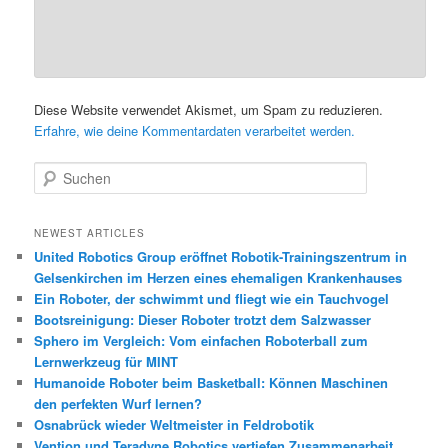
Diese Website verwendet Akismet, um Spam zu reduzieren.
Erfahre, wie deine Kommentardaten verarbeitet werden.
S
u
c
h
NEWEST ARTICLES
e
United Robotics Group eröffnet Robotik-Trainingszentrum in
n
Gelsenkirchen im Herzen eines ehemaligen Krankenhauses
Ein Roboter, der schwimmt und fliegt wie ein Tauchvogel
Bootsreinigung: Dieser Roboter trotzt dem Salzwasser
Sphero im Vergleich: Vom einfachen Roboterball zum
Lernwerkzeug für MINT
Humanoide Roboter beim Basketball: Können Maschinen
den perfekten Wurf lernen?
Osnabrück wieder Weltmeister in Feldrobotik
Vention und Teradyne Robotics vertiefen Zusammenarbeit