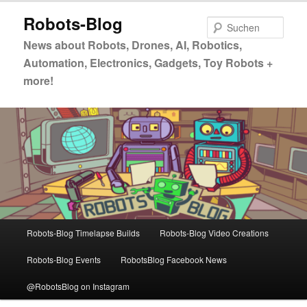
Zum
Robots-Blog
primären
Such
Inhalt
News about Robots, Drones, AI, Robotics,
springen
Automation, Electronics, Gadgets, Toy Robots +
more!
Hauptmenü
Robots-Blog Timelapse Builds
Robots-Blog Video Creations
Robots-Blog Events
RobotsBlog Facebook News
@RobotsBlog on Instagram