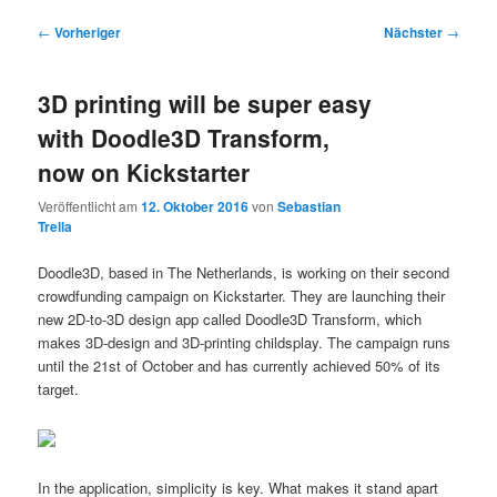
Beitragsnavigation
←
Vorheriger
Nächster
→
3D printing will be super easy
with Doodle3D Transform,
now on Kickstarter
Veröffentlicht am
12. Oktober 2016
von
Sebastian
Trella
Doodle3D, based in The Netherlands, is working on their second
crowdfunding campaign on Kickstarter. They are launching their
new 2D-to-3D design app called Doodle3D Transform, which
makes 3D-design and 3D-printing childsplay. The campaign runs
until the 21st of October and has currently achieved 50% of its
target.
In the application, simplicity is key. What makes it stand apart