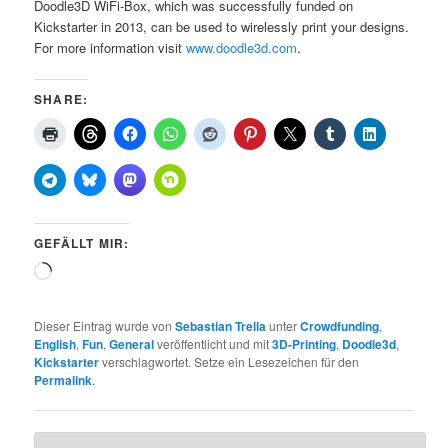
Doodle3D WiFi-Box, which was successfully funded on
Kickstarter in 2013, can be used to wirelessly print your designs.
For more information visit
www.doodle3d.com
.
SHARE:
GEFÄLLT MIR:
Wird
geladen …
Dieser Eintrag wurde von
Sebastian Trella
unter
Crowdfunding
,
English
,
Fun
,
General
veröffentlicht und mit
3D-Printing
,
Doodle3d
,
Kickstarter
verschlagwortet. Setze ein Lesezeichen für den
Permalink
.