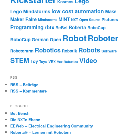
Lego
Kosmos
low cost automation
Lego Mindstorms
Make
Maker Faire
MINT
Pictures
Mindstorms
NXT
Open Source
Programming
rbtx
Roberta
ReBel
RoboCup
Robot
Roboter
RoboCup German Open
Robotics
Robots
Roboterarm
Robotik
Software
STEM
Video
Toy
Toys
VEX
Vex Robotics
RSS
RSS – Beiträge
RSS – Kommentare
BLOGROLL
Bot Bench
Die NXTe Ebene
EEWeb – Electrical Engineering Community
Roberta® – Lernen mit Robotern