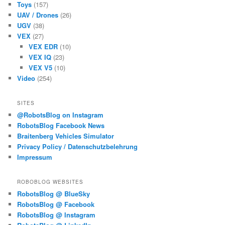
Toys
(157)
UAV / Drones
(26)
UGV
(38)
VEX
(27)
VEX EDR
(10)
VEX IQ
(23)
VEX V5
(10)
Video
(254)
SITES
@RobotsBlog on Instagram
RobotsBlog Facebook News
Braitenberg Vehicles Simulator
Privacy Policy / Datenschutzbelehrung
Impressum
ROBOBLOG WEBSITES
RobotsBlog @ BlueSky
RobotsBlog @ Facebook
RobotsBlog @ Instagram