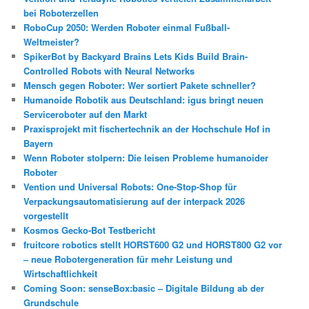
bei Roboterzellen
RoboCup 2050: Werden Roboter einmal Fußball-
Weltmeister?
SpikerBot by Backyard Brains Lets Kids Build Brain-
Controlled Robots with Neural Networks
Mensch gegen Roboter: Wer sortiert Pakete schneller?
Humanoide Robotik aus Deutschland: igus bringt neuen
Serviceroboter auf den Markt
Praxisprojekt mit fischertechnik an der Hochschule Hof in
Bayern
Wenn Roboter stolpern: Die leisen Probleme humanoider
Roboter
Vention und Universal Robots: One-Stop-Shop für
Verpackungsautomatisierung auf der interpack 2026
vorgestellt
Kosmos Gecko-Bot Testbericht
fruitcore robotics stellt HORST600 G2 und HORST800 G2 vor
– neue Robotergeneration für mehr Leistung und
Wirtschaftlichkeit
Coming Soon: senseBox:basic – Digitale Bildung ab der
Grundschule