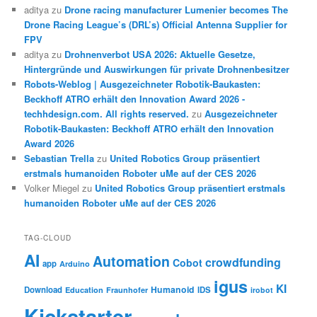
aditya
zu
Drone racing manufacturer Lumenier becomes The
Drone Racing League’s (DRL’s) Official Antenna Supplier for
FPV
aditya
zu
Drohnenverbot USA 2026: Aktuelle Gesetze,
Hintergründe und Auswirkungen für private Drohnenbesitzer
Robots-Weblog | Ausgezeichneter Robotik-Baukasten:
Beckhoff ATRO erhält den Innovation Award 2026 -
techhdesign.com. All rights reserved.
zu
Ausgezeichneter
Robotik-Baukasten: Beckhoff ATRO erhält den Innovation
Award 2026
Sebastian Trella
zu
United Robotics Group präsentiert
erstmals humanoiden Roboter uMe auf der CES 2026
Volker Miegel
zu
United Robotics Group präsentiert erstmals
humanoiden Roboter uMe auf der CES 2026
TAG-CLOUD
AI
Automation
crowdfunding
Cobot
app
Arduino
igus
KI
Humanoid
Download
IDS
Education
Fraunhofer
irobot
Kickstarter