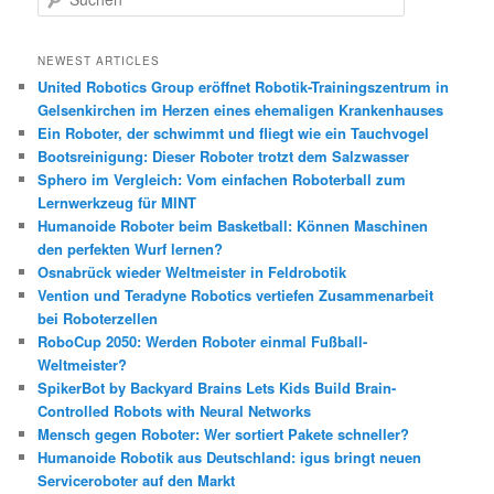
u
c
h
NEWEST ARTICLES
e
United Robotics Group eröffnet Robotik-Trainingszentrum in
n
Gelsenkirchen im Herzen eines ehemaligen Krankenhauses
Ein Roboter, der schwimmt und fliegt wie ein Tauchvogel
Bootsreinigung: Dieser Roboter trotzt dem Salzwasser
Sphero im Vergleich: Vom einfachen Roboterball zum
Lernwerkzeug für MINT
Humanoide Roboter beim Basketball: Können Maschinen
den perfekten Wurf lernen?
Osnabrück wieder Weltmeister in Feldrobotik
Vention und Teradyne Robotics vertiefen Zusammenarbeit
bei Roboterzellen
RoboCup 2050: Werden Roboter einmal Fußball-
Weltmeister?
SpikerBot by Backyard Brains Lets Kids Build Brain-
Controlled Robots with Neural Networks
Mensch gegen Roboter: Wer sortiert Pakete schneller?
Humanoide Robotik aus Deutschland: igus bringt neuen
Serviceroboter auf den Markt