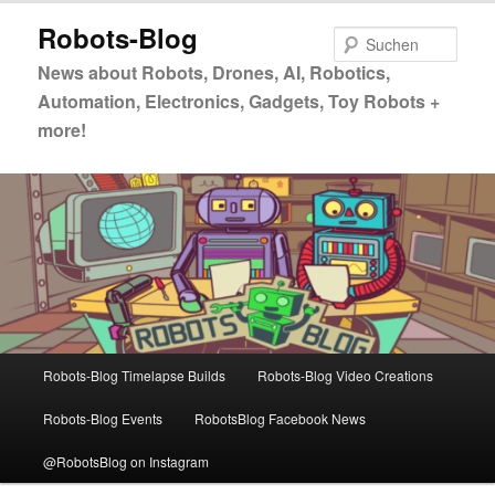
Zum
Robots-Blog
primären
Such
Inhalt
News about Robots, Drones, AI, Robotics,
springen
Automation, Electronics, Gadgets, Toy Robots +
more!
Hauptmenü
Robots-Blog Timelapse Builds
Robots-Blog Video Creations
Robots-Blog Events
RobotsBlog Facebook News
@RobotsBlog on Instagram