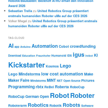
Robotik-Baukasten: Beckhoff ATRO erhält den Innovation
Award 2026
Sebastian Trella
zu
United Robotics Group präsentiert
erstmals humanoiden Roboter uMe auf der CES 2026
Volker Miegel
zu
United Robotics Group präsentiert erstmals
humanoiden Roboter uMe auf der CES 2026
TAG-CLOUD
AI
Automation
crowdfunding
Cobot
app
Arduino
igus
KI
Humanoid
Download
IDS
Education
Fraunhofer
irobot
Kickstarter
Lego
Kosmos
low cost automation
Lego Mindstorms
Make
Maker Faire
MINT
Pictures
Mindstorms
NXT
Open Source
Programming
rbtx
Roberta
ReBel
RoboCup
Robot
Roboter
RoboCup German Open
Robotics
Robots
Roboterarm
Robotik
Software