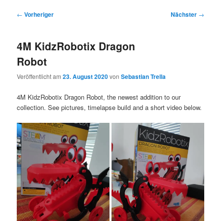
Beitragsnavigation
←
Vorheriger
Nächster
→
4M KidzRobotix Dragon
Robot
Veröffentlicht am
23. August 2020
von
Sebastian Trella
4M KidzRobotix Dragon Robot, the newest addition to our
collection. See pictures, timelapse build and a short video below.