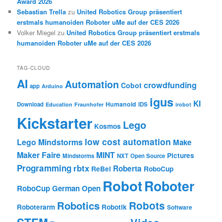
Award 2026
Sebastian Trella
zu
United Robotics Group präsentiert
erstmals humanoiden Roboter uMe auf der CES 2026
Volker Miegel
zu
United Robotics Group präsentiert erstmals
humanoiden Roboter uMe auf der CES 2026
TAG-CLOUD
AI
Automation
crowdfunding
Cobot
app
Arduino
igus
KI
Humanoid
Download
IDS
Education
Fraunhofer
irobot
Kickstarter
Lego
Kosmos
low cost automation
Lego Mindstorms
Make
Maker Faire
MINT
Pictures
Mindstorms
NXT
Open Source
Programming
rbtx
Roberta
ReBel
RoboCup
Robot
Roboter
RoboCup German Open
Robotics
Robots
Roboterarm
Robotik
Software