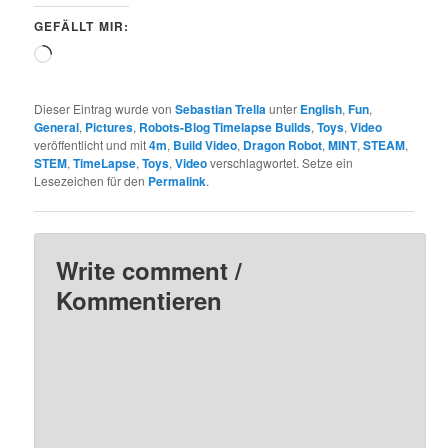
GEFÄLLT MIR:
Wird
geladen …
Dieser Eintrag wurde von
Sebastian Trella
unter
English
,
Fun
,
General
,
Pictures
,
Robots-Blog Timelapse Builds
,
Toys
,
Video
veröffentlicht und mit
4m
,
Build Video
,
Dragon Robot
,
MINT
,
STEAM
,
STEM
,
TimeLapse
,
Toys
,
Video
verschlagwortet. Setze ein
Lesezeichen für den
Permalink
.
Write comment /
Kommentieren