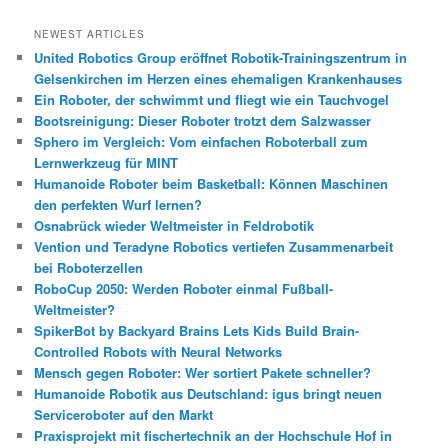
c
h
NEWEST ARTICLES
e
United Robotics Group eröffnet Robotik-Trainingszentrum in
n
Gelsenkirchen im Herzen eines ehemaligen Krankenhauses
Ein Roboter, der schwimmt und fliegt wie ein Tauchvogel
Bootsreinigung: Dieser Roboter trotzt dem Salzwasser
Sphero im Vergleich: Vom einfachen Roboterball zum
Lernwerkzeug für MINT
Humanoide Roboter beim Basketball: Können Maschinen
den perfekten Wurf lernen?
Osnabrück wieder Weltmeister in Feldrobotik
Vention und Teradyne Robotics vertiefen Zusammenarbeit
bei Roboterzellen
RoboCup 2050: Werden Roboter einmal Fußball-
Weltmeister?
SpikerBot by Backyard Brains Lets Kids Build Brain-
Controlled Robots with Neural Networks
Mensch gegen Roboter: Wer sortiert Pakete schneller?
Humanoide Robotik aus Deutschland: igus bringt neuen
Serviceroboter auf den Markt
Praxisprojekt mit fischertechnik an der Hochschule Hof in