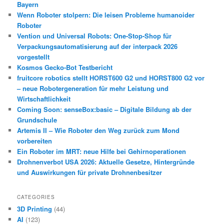
Bayern
Wenn Roboter stolpern: Die leisen Probleme humanoider
Roboter
Vention und Universal Robots: One-Stop-Shop für
Verpackungsautomatisierung auf der interpack 2026
vorgestellt
Kosmos Gecko-Bot Testbericht
fruitcore robotics stellt HORST600 G2 und HORST800 G2 vor
– neue Robotergeneration für mehr Leistung und
Wirtschaftlichkeit
Coming Soon: senseBox:basic – Digitale Bildung ab der
Grundschule
Artemis II – Wie Roboter den Weg zurück zum Mond
vorbereiten
Ein Roboter im MRT: neue Hilfe bei Gehirnoperationen
Drohnenverbot USA 2026: Aktuelle Gesetze, Hintergründe
und Auswirkungen für private Drohnenbesitzer
CATEGORIES
3D Printing
(44)
AI
(123)