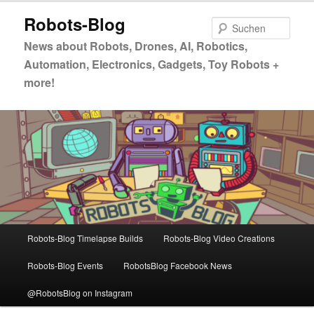
Zum
Robots-Blog
primären
Such
Inhalt
News about Robots, Drones, AI, Robotics,
springen
Automation, Electronics, Gadgets, Toy Robots +
more!
Hauptmenü
Robots-Blog Timelapse Builds
Robots-Blog Video Creations
Robots-Blog Events
RobotsBlog Facebook News
@RobotsBlog on Instagram