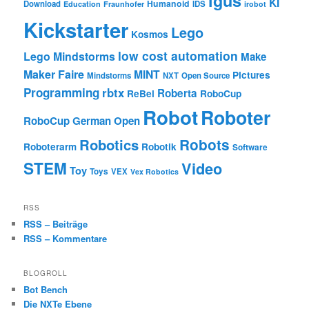
igus
KI
Humanoid
Download
IDS
Education
Fraunhofer
irobot
Kickstarter
Lego
Kosmos
low cost automation
Lego Mindstorms
Make
Maker Faire
MINT
Pictures
Mindstorms
NXT
Open Source
Programming
rbtx
Roberta
ReBel
RoboCup
Robot
Roboter
RoboCup German Open
Robotics
Robots
Roboterarm
Robotik
Software
STEM
Video
Toy
Toys
VEX
Vex Robotics
RSS
RSS – Beiträge
RSS – Kommentare
BLOGROLL
Bot Bench
Die NXTe Ebene