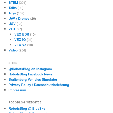
STEM
(204)
Talks
(90)
Toys
(157)
UAV / Drones
(26)
UGV
(38)
VEX
(27)
VEX EDR
(10)
VEX IQ
(23)
VEX V5
(10)
Video
(254)
SITES
@RobotsBlog on Instagram
RobotsBlog Facebook News
Braitenberg Vehicles Simulator
Privacy Policy / Datenschutzbelehrung
Impressum
ROBOBLOG WEBSITES
RobotsBlog @ BlueSky