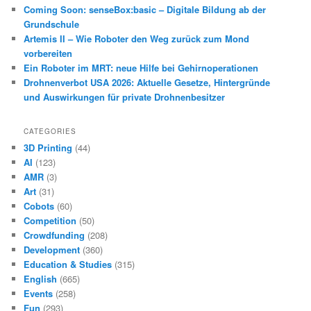
Coming Soon: senseBox:basic – Digitale Bildung ab der
Grundschule
Artemis II – Wie Roboter den Weg zurück zum Mond
vorbereiten
Ein Roboter im MRT: neue Hilfe bei Gehirnoperationen
Drohnenverbot USA 2026: Aktuelle Gesetze, Hintergründe
und Auswirkungen für private Drohnenbesitzer
CATEGORIES
3D Printing
(44)
AI
(123)
AMR
(3)
Art
(31)
Cobots
(60)
Competition
(50)
Crowdfunding
(208)
Development
(360)
Education & Studies
(315)
English
(665)
Events
(258)
Fun
(293)