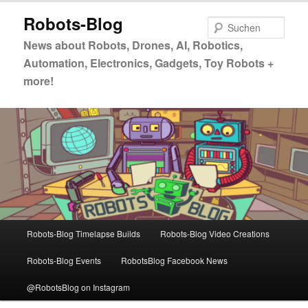
Zum
Robots-Blog
primären
Such
Inhalt
News about Robots, Drones, AI, Robotics,
springen
Automation, Electronics, Gadgets, Toy Robots +
more!
Hauptmenü
Robots-Blog Timelapse Builds
Robots-Blog Video Creations
Robots-Blog Events
RobotsBlog Facebook News
@RobotsBlog on Instagram