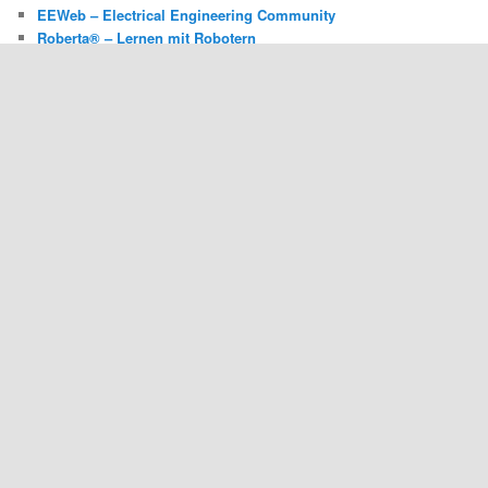
EEWeb – Electrical Engineering Community
Roberta® – Lernen mit Robotern
The MINDBOARDS Community
The NXT Step
ROBOTSBLOG @ FACEBOOK
@ROBOTSBLOG TWITTER TIMELINE
Meine Tweets
ADS/WERBUNG