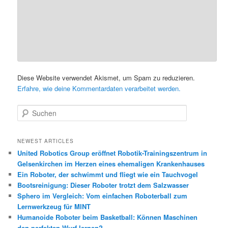
Diese Website verwendet Akismet, um Spam zu reduzieren.
Erfahre, wie deine Kommentardaten verarbeitet werden.
S
u
c
h
NEWEST ARTICLES
e
United Robotics Group eröffnet Robotik-Trainingszentrum in
n
Gelsenkirchen im Herzen eines ehemaligen Krankenhauses
Ein Roboter, der schwimmt und fliegt wie ein Tauchvogel
Bootsreinigung: Dieser Roboter trotzt dem Salzwasser
Sphero im Vergleich: Vom einfachen Roboterball zum
Lernwerkzeug für MINT
Humanoide Roboter beim Basketball: Können Maschinen
den perfekten Wurf lernen?