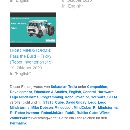
In "English"
LEGO MINDSTORMS:
Pass the Build – Tricky
(Robot Inventor 51515)
19. Oktober 2020
In "English"
Dieser Eintrag wurde von
Sebastian Trella
unter
Competition
,
Development
,
Education & Studies
,
English
,
General
,
Hardware
,
Lego Mindstorms
,
Programming
,
Robot Inventor
,
Software
,
STEM
veröffentlicht und mit
51515
,
Cube
,
David Gilday
,
Lego
,
Lego
Mindstorms
,
Mike Dobson
,
Mindcuber
,
MindCuber-RI
,
Mindstorms
,
RI
,
Robot Inventor
,
RobotMak3rs
,
Rubik
,
Rubiks Cube
,
Würfel
,
Zauberwürfel
verschlagwortet. Setze ein Lesezeichen für den
Permalink
.