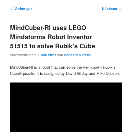
Beitragsnavigation
←
Vorheriger
Nächster
→
MindCuber-RI uses LEGO
Mindstorms Robot Inventor
51515 to solve Rubik’s Cube
Veröffentlicht am
2. Mai 2021
von
Sebastian Trella
MindCuber-RI is a robot that can solve the well-known Rubik’s
Cube® puzzle. It is designed by David Gilday and Mike Dobson.