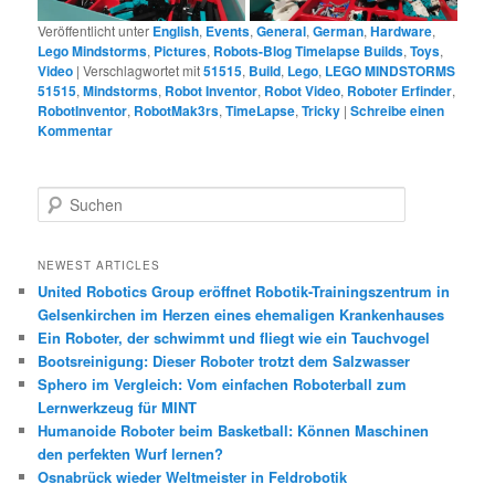
Veröffentlicht unter
English
,
Events
,
General
,
German
,
Hardware
,
Lego Mindstorms
,
Pictures
,
Robots-Blog Timelapse Builds
,
Toys
,
Video
|
Verschlagwortet mit
51515
,
Build
,
Lego
,
LEGO MINDSTORMS
51515
,
Mindstorms
,
Robot Inventor
,
Robot Video
,
Roboter Erfinder
,
RobotInventor
,
RobotMak3rs
,
TimeLapse
,
Tricky
|
Schreibe einen
Kommentar
S
u
c
h
NEWEST ARTICLES
e
United Robotics Group eröffnet Robotik-Trainingszentrum in
n
Gelsenkirchen im Herzen eines ehemaligen Krankenhauses
Ein Roboter, der schwimmt und fliegt wie ein Tauchvogel
Bootsreinigung: Dieser Roboter trotzt dem Salzwasser
Sphero im Vergleich: Vom einfachen Roboterball zum
Lernwerkzeug für MINT
Humanoide Roboter beim Basketball: Können Maschinen
den perfekten Wurf lernen?
Osnabrück wieder Weltmeister in Feldrobotik