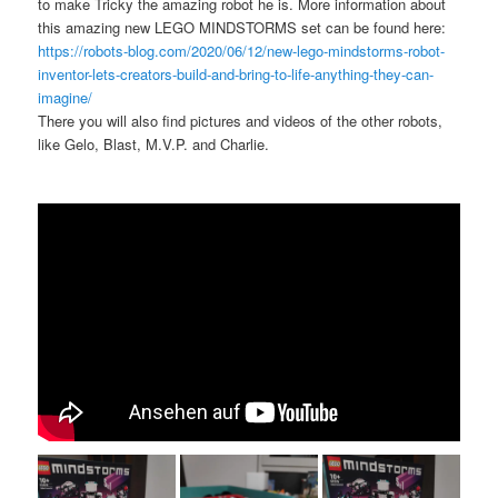
to make Tricky the amazing robot he is. More information about
this amazing new LEGO MINDSTORMS set can be found here:
https://robots-blog.com/2020/06/12/new-lego-mindstorms-robot-
inventor-lets-creators-build-and-bring-to-life-anything-they-can-
imagine/
There you will also find pictures and videos of the other robots,
like Gelo, Blast, M.V.P. and Charlie.