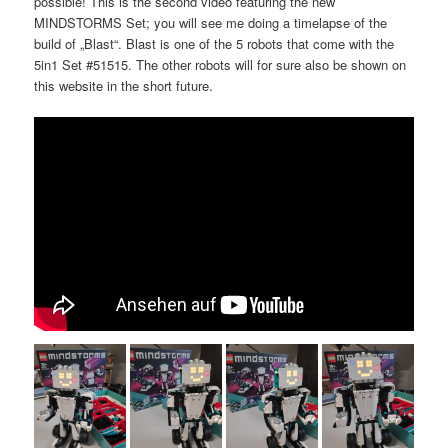
possible! This is the second video featuring the new
MINDSTORMS Set; you will see me doing a timelapse of the
build of „Blast“. Blast is one of the 5 robots that come with the
5in1 Set #51515. The other robots will for sure also be shown on
this website in the short future.