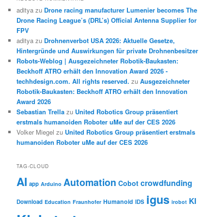
aditya
zu
Drone racing manufacturer Lumenier becomes The
Drone Racing League’s (DRL’s) Official Antenna Supplier for
FPV
aditya
zu
Drohnenverbot USA 2026: Aktuelle Gesetze,
Hintergründe und Auswirkungen für private Drohnenbesitzer
Robots-Weblog | Ausgezeichneter Robotik-Baukasten:
Beckhoff ATRO erhält den Innovation Award 2026 -
techhdesign.com. All rights reserved.
zu
Ausgezeichneter
Robotik-Baukasten: Beckhoff ATRO erhält den Innovation
Award 2026
Sebastian Trella
zu
United Robotics Group präsentiert
erstmals humanoiden Roboter uMe auf der CES 2026
Volker Miegel
zu
United Robotics Group präsentiert erstmals
humanoiden Roboter uMe auf der CES 2026
TAG-CLOUD
AI
Automation
crowdfunding
Cobot
app
Arduino
igus
KI
Humanoid
Download
IDS
Education
Fraunhofer
irobot