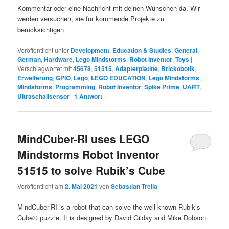
Kommentar oder eine Nachricht mit deinen Wünschen da. Wir
werden versuchen, sie für kommende Projekte zu
berücksichtigen
Veröffentlicht unter
Development
,
Education & Studies
,
General
,
German
,
Hardware
,
Lego Mindstorms
,
Robot Inventor
,
Toys
|
Verschlagwortet mit
45678
,
51515
,
Adapterplatine
,
Brickobotik
,
Erweiterung
,
GPIO
,
Lego
,
LEGO EDUCATION
,
Lego Mindstorms
,
Mindstorms
,
Programming
,
Robot Inventor
,
Spike Prime
,
UART
,
Ultraschallsensor
|
1
Antwort
MindCuber-RI uses LEGO
Mindstorms Robot Inventor
51515 to solve Rubik’s Cube
Veröffentlicht am
2. Mai 2021
von
Sebastian Trella
MindCuber-RI is a robot that can solve the well-known Rubik’s
Cube® puzzle. It is designed by David Gilday and Mike Dobson.