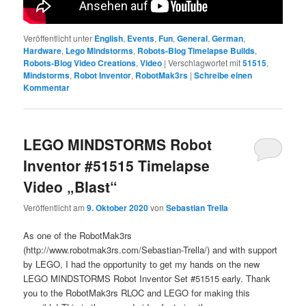
Veröffentlicht unter
English
,
Events
,
Fun
,
General
,
German
,
Hardware
,
Lego Mindstorms
,
Robots-Blog Timelapse Builds
,
Robots-Blog Video Creations
,
Video
|
Verschlagwortet mit
51515
,
Mindstorms
,
Robot Inventor
,
RobotMak3rs
|
Schreibe einen
Kommentar
LEGO MINDSTORMS Robot
Inventor #51515 Timelapse
Video „Blast“
Veröffentlicht am
9. Oktober 2020
von
Sebastian Trella
As one of the RobotMak3rs
(http://www.robotmak3rs.com/Sebastian-Trella/) and with support
by LEGO, I had the opportunity to get my hands on the new
LEGO MINDSTORMS Robot Inventor Set #51515 early. Thank
you to the RobotMak3rs RLOC and LEGO for making this