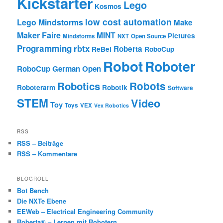
Kickstarter
Lego
Kosmos
low cost automation
Lego Mindstorms
Make
Maker Faire
MINT
Pictures
Mindstorms
NXT
Open Source
Programming
rbtx
Roberta
ReBel
RoboCup
Robot
Roboter
RoboCup German Open
Robotics
Robots
Roboterarm
Robotik
Software
STEM
Video
Toy
Toys
VEX
Vex Robotics
RSS
RSS – Beiträge
RSS – Kommentare
BLOGROLL
Bot Bench
Die NXTe Ebene
EEWeb – Electrical Engineering Community
Roberta® – Lernen mit Robotern