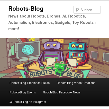
Zum
Zum
Robots-Blog
primären
sekundären
Such
Inhalt
Inhalt
News about Robots, Drones, AI, Robotics,
springen
springen
Automation, Electronics, Gadgets, Toy Robots +
more!
Hauptmenü
Robots-Blog Timelapse Builds
Robots-Blog Video Creations
Robots-Blog Events
RobotsBlog Facebook News
@RobotsBlog on Instagram