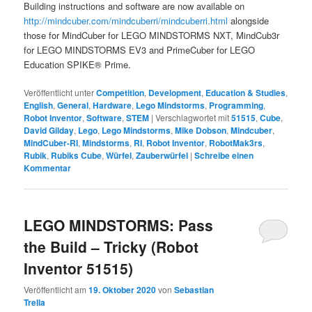
Building instructions and software are now available on
http://mindcuber.com/mindcuberri/mindcuberri.html
alongside
those for MindCuber for LEGO MINDSTORMS NXT, MindCub3r
for LEGO MINDSTORMS EV3 and PrimeCuber for LEGO
Education SPIKE® Prime.
Veröffentlicht unter
Competition
,
Development
,
Education & Studies
,
English
,
General
,
Hardware
,
Lego Mindstorms
,
Programming
,
Robot Inventor
,
Software
,
STEM
|
Verschlagwortet mit
51515
,
Cube
,
David Gilday
,
Lego
,
Lego Mindstorms
,
Mike Dobson
,
Mindcuber
,
MindCuber-RI
,
Mindstorms
,
RI
,
Robot Inventor
,
RobotMak3rs
,
Rubik
,
Rubiks Cube
,
Würfel
,
Zauberwürfel
|
Schreibe einen
Kommentar
LEGO MINDSTORMS: Pass
the Build – Tricky (Robot
Inventor 51515)
Veröffentlicht am
19. Oktober 2020
von
Sebastian
Trella