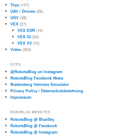
Toys
(157)
UAV / Drones
(26)
UGV
(38)
VEX
(27)
VEX EDR
(10)
VEX IQ
(23)
VEX V5
(10)
Video
(254)
SITES
@RobotsBlog on Instagram
RobotsBlog Facebook News
Braitenberg Vehicles Simulator
Privacy Policy / Datenschutzbelehrung
Impressum
ROBOBLOG WEBSITES
RobotsBlog @ BlueSky
RobotsBlog @ Facebook
RobotsBlog @ Instagram