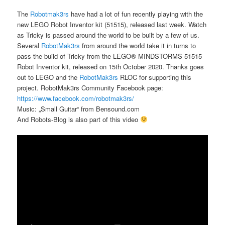
The
Robotmak3rs
have had a lot of fun recently playing with the
new LEGO Robot Inventor kit (51515), released last week. Watch
as Tricky is passed around the world to be built by a few of us.
Several
RobotMak3rs
from around the world take it in turns to
pass the build of Tricky from the LEGO® MINDSTORMS 51515
Robot Inventor kit, released on 15th October 2020. Thanks goes
out to LEGO and the
RobotMak3rs
RLOC for supporting this
project. RobotMak3rs Community Facebook page:
https://www.facebook.com/robotmak3rs/
Music: „Small Guitar“ from Bensound.com
And Robots-Blog is also part of this video