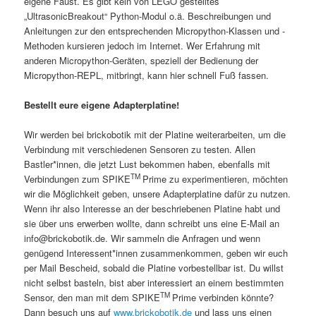
eigene Faust. Es gibt kein von LEGO gestelltes
„UltrasonicBreakout“ Python-Modul o.ä. Beschreibungen und
Anleitungen zur den entsprechenden Micropython-Klassen und -
Methoden kursieren jedoch im Internet. Wer Erfahrung mit
anderen Micropython-Geräten, speziell der Bedienung der
Micropython-REPL, mitbringt, kann hier schnell Fuß fassen.
Bestellt eure eigene Adapterplatine!
Wir werden bei brickobotik mit der Platine weiterarbeiten, um die
Verbindung mit verschiedenen Sensoren zu testen. Allen
Bastler*innen, die jetzt Lust bekommen haben, ebenfalls mit
TM
Verbindungen zum SPIKE
Prime zu experimentieren, möchten
wir die Möglichkeit geben, unsere Adapterplatine dafür zu nutzen.
Wenn ihr also Interesse an der beschriebenen Platine habt und
sie über uns erwerben wollte, dann schreibt uns eine E-Mail an
info@brickobotik.de
. Wir sammeln die Anfragen und wenn
genügend Interessent*innen zusammenkommen, geben wir euch
per Mail Bescheid, sobald die Platine vorbestellbar ist. Du willst
nicht selbst basteln, bist aber interessiert an einem bestimmten
TM
Sensor, den man mit dem SPIKE
Prime verbinden könnte?
Dann besuch uns auf
www.brickobotik.de
und lass uns einen