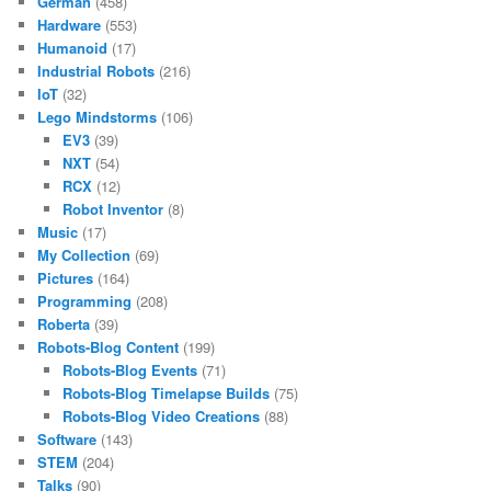
German
(458)
Hardware
(553)
Humanoid
(17)
Industrial Robots
(216)
IoT
(32)
Lego Mindstorms
(106)
EV3
(39)
NXT
(54)
RCX
(12)
Robot Inventor
(8)
Music
(17)
My Collection
(69)
Pictures
(164)
Programming
(208)
Roberta
(39)
Robots-Blog Content
(199)
Robots-Blog Events
(71)
Robots-Blog Timelapse Builds
(75)
Robots-Blog Video Creations
(88)
Software
(143)
STEM
(204)
Talks
(90)