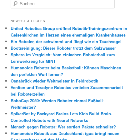
S
u
c
h
NEWEST ARTICLES
e
United Robotics Group eröffnet Robotik-Trainingszentrum in
n
Gelsenkirchen im Herzen eines ehemaligen Krankenhauses
Ein Roboter, der schwimmt und fliegt wie ein Tauchvogel
Bootsreinigung: Dieser Roboter trotzt dem Salzwasser
Sphero im Vergleich: Vom einfachen Roboterball zum
Lernwerkzeug für MINT
Humanoide Roboter beim Basketball: Können Maschinen
den perfekten Wurf lernen?
Osnabrück wieder Weltmeister in Feldrobotik
Vention und Teradyne Robotics vertiefen Zusammenarbeit
bei Roboterzellen
RoboCup 2050: Werden Roboter einmal Fußball-
Weltmeister?
SpikerBot by Backyard Brains Lets Kids Build Brain-
Controlled Robots with Neural Networks
Mensch gegen Roboter: Wer sortiert Pakete schneller?
Humanoide Robotik aus Deutschland: igus bringt neuen
Serviceroboter auf den Markt