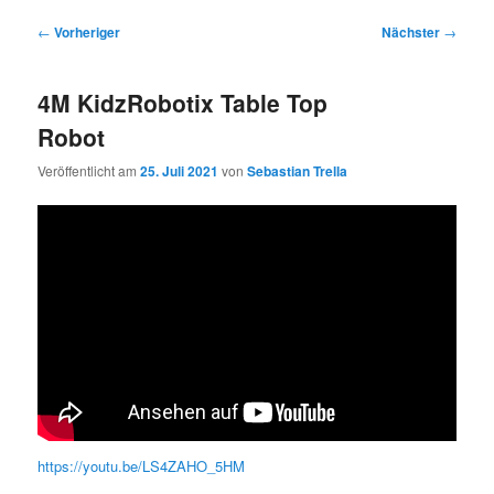
Beitragsnavigation
←
Vorheriger
Nächster
→
4M KidzRobotix Table Top
Robot
Veröffentlicht am
25. Juli 2021
von
Sebastian Trella
https://youtu.be/LS4ZAHO_5HM