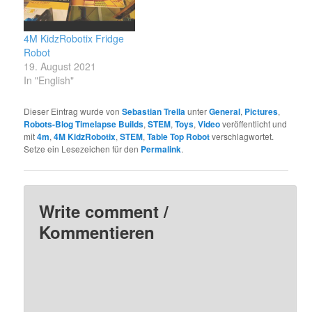
4M KidzRobotix Fridge
Robot
19. August 2021
In "English"
Dieser Eintrag wurde von
Sebastian Trella
unter
General
,
Pictures
,
Robots-Blog Timelapse Builds
,
STEM
,
Toys
,
Video
veröffentlicht und
mit
4m
,
4M KidzRobotix
,
STEM
,
Table Top Robot
verschlagwortet.
Setze ein Lesezeichen für den
Permalink
.
Write comment /
Kommentieren