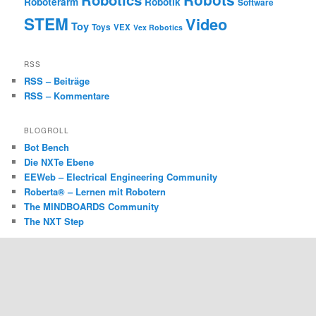
Roboterarm
Robotik
Software
STEM
Video
Toy
Toys
VEX
Vex Robotics
RSS
RSS – Beiträge
RSS – Kommentare
BLOGROLL
Bot Bench
Die NXTe Ebene
EEWeb – Electrical Engineering Community
Roberta® – Lernen mit Robotern
The MINDBOARDS Community
The NXT Step
ROBOTSBLOG @ FACEBOOK
@ROBOTSBLOG TWITTER TIMELINE