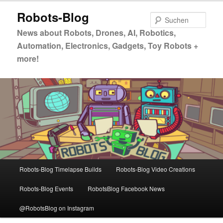
Zum
Robots-Blog
primären
Such
Inhalt
News about Robots, Drones, AI, Robotics,
springen
Automation, Electronics, Gadgets, Toy Robots +
more!
Hauptmenü
Robots-Blog Timelapse Builds
Robots-Blog Video Creations
Robots-Blog Events
RobotsBlog Facebook News
@RobotsBlog on Instagram