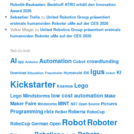
Robotik-Baukasten: Beckhoff ATRO erhält den Innovation
Award 2026
Sebastian Trella
zu
United Robotics Group präsentiert
erstmals humanoiden Roboter uMe auf der CES 2026
Volker Miegel
zu
United Robotics Group präsentiert erstmals
humanoiden Roboter uMe auf der CES 2026
TAG-CLOUD
AI
Automation
crowdfunding
Cobot
app
Arduino
igus
KI
Humanoid
Download
IDS
Education
Fraunhofer
irobot
Kickstarter
Lego
Kosmos
low cost automation
Lego Mindstorms
Make
Maker Faire
MINT
Pictures
Mindstorms
NXT
Open Source
Programming
rbtx
Roberta
ReBel
RoboCup
Robot
Roboter
RoboCup German Open
Robotics
Robots