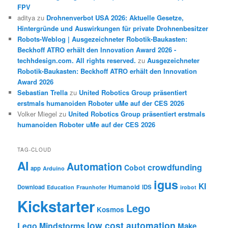
FPV
aditya
zu
Drohnenverbot USA 2026: Aktuelle Gesetze,
Hintergründe und Auswirkungen für private Drohnenbesitzer
Robots-Weblog | Ausgezeichneter Robotik-Baukasten:
Beckhoff ATRO erhält den Innovation Award 2026 -
techhdesign.com. All rights reserved.
zu
Ausgezeichneter
Robotik-Baukasten: Beckhoff ATRO erhält den Innovation
Award 2026
Sebastian Trella
zu
United Robotics Group präsentiert
erstmals humanoiden Roboter uMe auf der CES 2026
Volker Miegel
zu
United Robotics Group präsentiert erstmals
humanoiden Roboter uMe auf der CES 2026
TAG-CLOUD
AI
Automation
crowdfunding
Cobot
app
Arduino
igus
KI
Humanoid
Download
IDS
Education
Fraunhofer
irobot
Kickstarter
Lego
Kosmos
low cost automation
Lego Mindstorms
Make