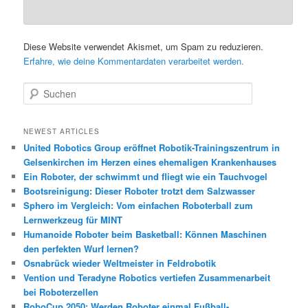
Diese Website verwendet Akismet, um Spam zu reduzieren.
Erfahre, wie deine Kommentardaten verarbeitet werden.
S
u
c
h
NEWEST ARTICLES
e
United Robotics Group eröffnet Robotik-Trainingszentrum in
n
Gelsenkirchen im Herzen eines ehemaligen Krankenhauses
Ein Roboter, der schwimmt und fliegt wie ein Tauchvogel
Bootsreinigung: Dieser Roboter trotzt dem Salzwasser
Sphero im Vergleich: Vom einfachen Roboterball zum
Lernwerkzeug für MINT
Humanoide Roboter beim Basketball: Können Maschinen
den perfekten Wurf lernen?
Osnabrück wieder Weltmeister in Feldrobotik
Vention und Teradyne Robotics vertiefen Zusammenarbeit
bei Roboterzellen
RoboCup 2050: Werden Roboter einmal Fußball-