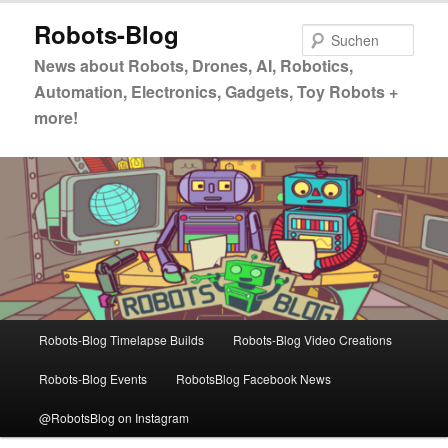
Zum
Robots-Blog
primären
Such
Inhalt
News about Robots, Drones, AI, Robotics,
springen
Automation, Electronics, Gadgets, Toy Robots +
more!
Hauptmenü
Robots-Blog Timelapse Builds
Robots-Blog Video Creations
Robots-Blog Events
RobotsBlog Facebook News
@RobotsBlog on Instagram