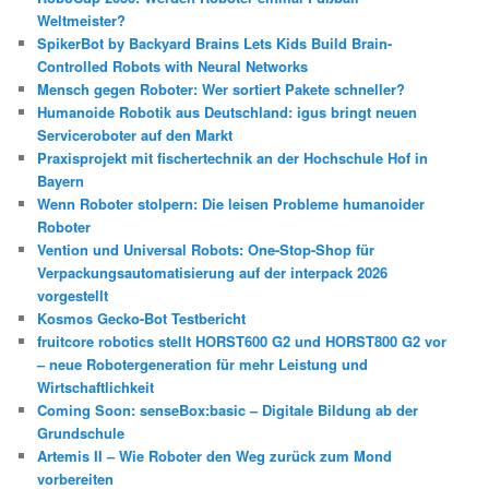
Weltmeister?
SpikerBot by Backyard Brains Lets Kids Build Brain-
Controlled Robots with Neural Networks
Mensch gegen Roboter: Wer sortiert Pakete schneller?
Humanoide Robotik aus Deutschland: igus bringt neuen
Serviceroboter auf den Markt
Praxisprojekt mit fischertechnik an der Hochschule Hof in
Bayern
Wenn Roboter stolpern: Die leisen Probleme humanoider
Roboter
Vention und Universal Robots: One-Stop-Shop für
Verpackungsautomatisierung auf der interpack 2026
vorgestellt
Kosmos Gecko-Bot Testbericht
fruitcore robotics stellt HORST600 G2 und HORST800 G2 vor
– neue Robotergeneration für mehr Leistung und
Wirtschaftlichkeit
Coming Soon: senseBox:basic – Digitale Bildung ab der
Grundschule
Artemis II – Wie Roboter den Weg zurück zum Mond
vorbereiten