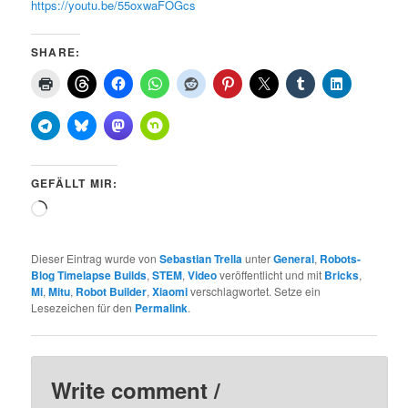
https://youtu.be/55oxwaFOGcs
SHARE:
GEFÄLLT MIR:
Wird
geladen …
Dieser Eintrag wurde von
Sebastian Trella
unter
General
,
Robots-
Blog Timelapse Builds
,
STEM
,
Video
veröffentlicht und mit
Bricks
,
Mi
,
Mitu
,
Robot Builder
,
Xiaomi
verschlagwortet. Setze ein
Lesezeichen für den
Permalink
.
Write comment /