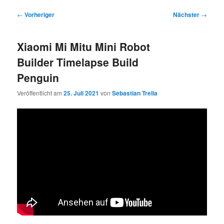
Beitragsnavigation
←
Vorheriger
Nächster
→
Xiaomi Mi Mitu Mini Robot
Builder Timelapse Build
Penguin
Veröffentlicht am
25. Juli 2021
von
Sebastian Trella