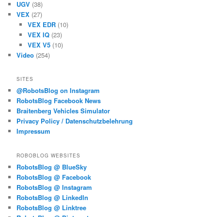
UGV
(38)
VEX
(27)
VEX EDR
(10)
VEX IQ
(23)
VEX V5
(10)
Video
(254)
SITES
@RobotsBlog on Instagram
RobotsBlog Facebook News
Braitenberg Vehicles Simulator
Privacy Policy / Datenschutzbelehrung
Impressum
ROBOBLOG WEBSITES
RobotsBlog @ BlueSky
RobotsBlog @ Facebook
RobotsBlog @ Instagram
RobotsBlog @ LinkedIn
RobotsBlog @ Linktree