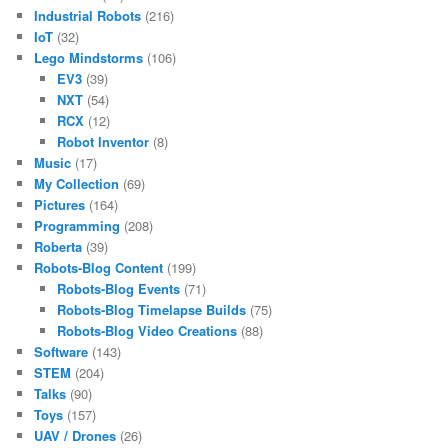
Industrial Robots
(216)
IoT
(32)
Lego Mindstorms
(106)
EV3
(39)
NXT
(54)
RCX
(12)
Robot Inventor
(8)
Music
(17)
My Collection
(69)
Pictures
(164)
Programming
(208)
Roberta
(39)
Robots-Blog Content
(199)
Robots-Blog Events
(71)
Robots-Blog Timelapse Builds
(75)
Robots-Blog Video Creations
(88)
Software
(143)
STEM
(204)
Talks
(90)
Toys
(157)
UAV / Drones
(26)