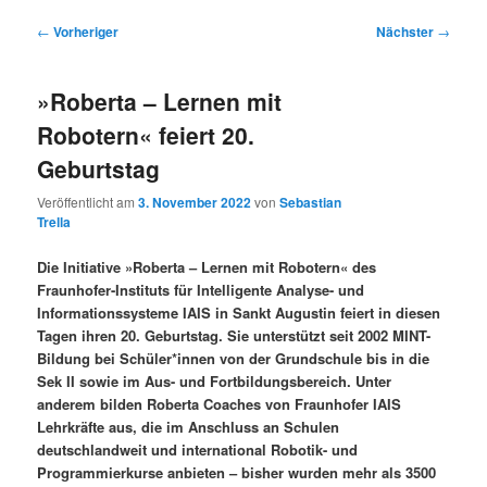
Beitragsnavigation
←
Vorheriger
Nächster
→
»Roberta – Lernen mit
Robotern« feiert 20.
Geburtstag
Veröffentlicht am
3. November 2022
von
Sebastian
Trella
Die Initiative »Roberta – Lernen mit Robotern« des
Fraunhofer-Instituts für Intelligente Analyse- und
Informationssysteme IAIS in Sankt Augustin feiert in diesen
Tagen ihren 20. Geburtstag. Sie unterstützt seit 2002 MINT-
Bildung bei Schüler*innen von der Grundschule bis in die
Sek II sowie im Aus- und Fortbildungsbereich. Unter
anderem bilden Roberta Coaches von Fraunhofer IAIS
Lehrkräfte aus, die im Anschluss an Schulen
deutschlandweit und international Robotik- und
Programmierkurse anbieten – bisher wurden mehr als 3500