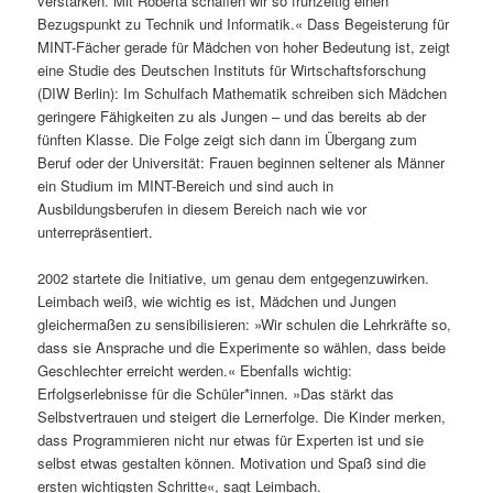
verstärken. Mit Roberta schaffen wir so frühzeitig einen
Bezugspunkt zu Technik und Informatik.« Dass Begeisterung für
MINT-Fächer gerade für Mädchen von hoher Bedeutung ist, zeigt
eine Studie des Deutschen Instituts für Wirtschaftsforschung
(DIW Berlin): Im Schulfach Mathematik schreiben sich Mädchen
geringere Fähigkeiten zu als Jungen – und das bereits ab der
fünften Klasse. Die Folge zeigt sich dann im Übergang zum
Beruf oder der Universität: Frauen beginnen seltener als Männer
ein Studium im MINT-Bereich und sind auch in
Ausbildungsberufen in diesem Bereich nach wie vor
unterrepräsentiert.
2002 startete die Initiative, um genau dem entgegenzuwirken.
Leimbach weiß, wie wichtig es ist, Mädchen und Jungen
gleichermaßen zu sensibilisieren: »Wir schulen die Lehrkräfte so,
dass sie Ansprache und die Experimente so wählen, dass beide
Geschlechter erreicht werden.« Ebenfalls wichtig:
Erfolgserlebnisse für die Schüler*innen. »Das stärkt das
Selbstvertrauen und steigert die Lernerfolge. Die Kinder merken,
dass Programmieren nicht nur etwas für Experten ist und sie
selbst etwas gestalten können. Motivation und Spaß sind die
ersten wichtigsten Schritte«, sagt Leimbach.