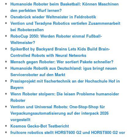
Humanoide Roboter beim Basketball: Können Maschinen
den perfekten Wurf lernen?
Osnabrück wieder Weltmeister in Feldrobotik
Vention und Teradyne Robotics vertiefen Zusammenarbeit
bei Roboterzellen
RoboCup 2050: Werden Roboter einmal Fußball-
Weltmeister?
SpikerBot by Backyard Brains Lets Kids Build Brain-
Controlled Robots with Neural Networks
Mensch gegen Roboter: Wer sortiert Pakete schneller?
Humanoide Robotik aus Deutschland: igus bringt neuen
Serviceroboter auf den Markt
Praxisprojekt mit fischertechnik an der Hochschule Hof in
Bayern
Wenn Roboter stolpern: Die leisen Probleme humanoider
Roboter
Vention und Universal Robots: One-Stop-Shop für
Verpackungsautomatisierung auf der interpack 2026
vorgestellt
Kosmos Gecko-Bot Testbericht
fruitcore robotics stellt HORST600 G2 und HORST800 G2 vor