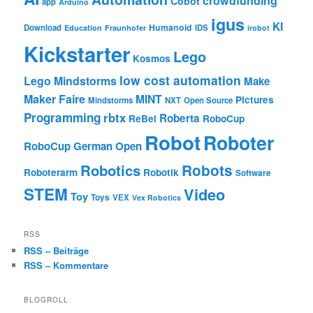
crowdfunding
Cobot
app
Arduino
igus
KI
Humanoid
Download
IDS
Education
Fraunhofer
irobot
Kickstarter
Lego
Kosmos
low cost automation
Lego Mindstorms
Make
Maker Faire
MINT
Pictures
Mindstorms
NXT
Open Source
Programming
rbtx
Roberta
ReBel
RoboCup
Robot
Roboter
RoboCup German Open
Robotics
Robots
Roboterarm
Robotik
Software
STEM
Video
Toy
Toys
VEX
Vex Robotics
RSS
RSS – Beiträge
RSS – Kommentare
BLOGROLL