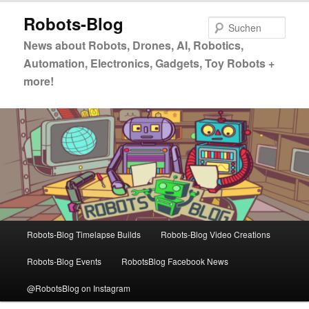
Zum
Robots-Blog
primären
Such
Inhalt
News about Robots, Drones, AI, Robotics,
springen
Automation, Electronics, Gadgets, Toy Robots +
more!
Hauptmenü
Robots-Blog Timelapse Builds
Robots-Blog Video Creations
Robots-Blog Events
RobotsBlog Facebook News
@RobotsBlog on Instagram