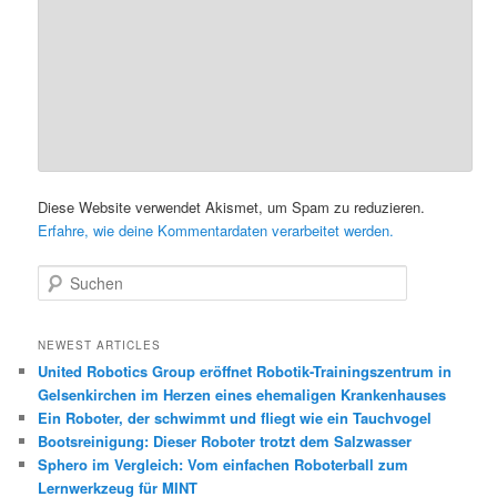
Diese Website verwendet Akismet, um Spam zu reduzieren.
Erfahre, wie deine Kommentardaten verarbeitet werden.
S
u
c
h
NEWEST ARTICLES
e
United Robotics Group eröffnet Robotik-Trainingszentrum in
n
Gelsenkirchen im Herzen eines ehemaligen Krankenhauses
Ein Roboter, der schwimmt und fliegt wie ein Tauchvogel
Bootsreinigung: Dieser Roboter trotzt dem Salzwasser
Sphero im Vergleich: Vom einfachen Roboterball zum
Lernwerkzeug für MINT