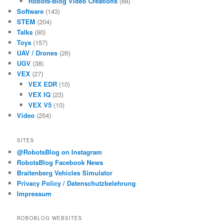
Robots-Blog Video Creations
(88)
Software
(143)
STEM
(204)
Talks
(90)
Toys
(157)
UAV / Drones
(26)
UGV
(38)
VEX
(27)
VEX EDR
(10)
VEX IQ
(23)
VEX V5
(10)
Video
(254)
SITES
@RobotsBlog on Instagram
RobotsBlog Facebook News
Braitenberg Vehicles Simulator
Privacy Policy / Datenschutzbelehrung
Impressum
ROBOBLOG WEBSITES