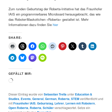
Zum runden Geburtstag der Roberta-Initiative hat das Fraunhofer
IAIS ein programmierbares Microboard herausgebracht, das wie
das Roboter-Maskottchen »Roberta« gestaltet ist. Mehr
Informationen dazu finden Sie
hier
SHARE:
GEFÄLLT MIR:
Wird
geladen …
Dieser Eintrag wurde von
Sebastian Trella
unter
Education &
Studies
,
Events
,
General
,
German
,
Roberta
,
STEM
veröffentlicht und
mit
Fraunhofer IAIS
,
Geburtstag
,
Lehrer
,
Lernen mit Robotern
,
Open Roberta
,
Roberta
,
Schüler
verschlagwortet. Setze ein