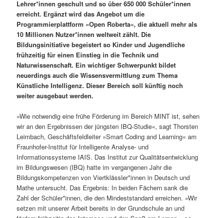
Lehrer*innen geschult und so über 650 000 Schüler*innen
erreicht. Ergänzt wird das Angebot um die
Programmierplattform »Open Roberta«, die aktuell mehr als
10 Millionen Nutzer*innen weltweit zählt. Die
Bildungsinitiative begeistert so Kinder und Jugendliche
frühzeitig für einen Einstieg in die Technik und
Naturwissenschaft. Ein wichtiger Schwerpunkt bildet
neuerdings auch die Wissensvermittlung zum Thema
Künstliche Intelligenz. Dieser Bereich soll künftig noch
weiter ausgebaut werden.
»Wie notwendig eine frühe Förderung im Bereich MINT ist, sehen
wir an den Ergebnissen der jüngsten IBQ-Studie«, sagt Thorsten
Leimbach, Geschäftsfeldleiter »Smart Coding and Learning« am
Fraunhofer-Institut für Intelligente Analyse- und
Informationssysteme IAIS. Das Institut zur Qualitätsentwicklung
im Bildungswesen (IBQ) hatte im vergangenen Jahr die
Bildungskompetenzen von Viertklässler*innen in Deutsch und
Mathe untersucht. Das Ergebnis: In beiden Fächern sank die
Zahl der Schüler*innen, die den Mindeststandard erreichen. »Wir
setzen mit unserer Arbeit bereits in der Grundschule an und